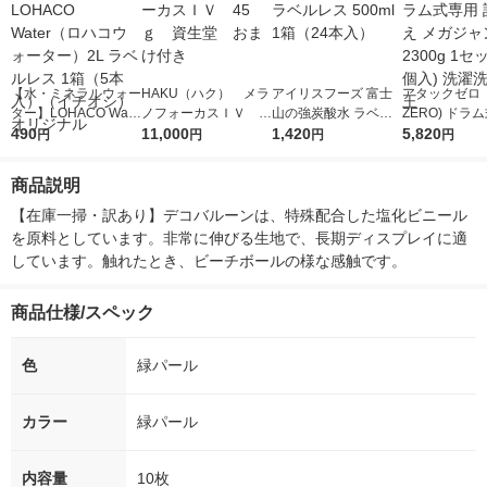
【水・ミネラルウォー
HAKU（ハク） メラ
アイリスフーズ 富士
アタックゼロ（A
ター】LOHACO Wate
ノフォーカスＩＶ 4
山の強炭酸水 ラベル
ZERO) ドラ
r（ロハコウォータ
490
5ｇ 資生堂 おまけ
11,000
レス 500ml 1箱（24
1,420
詰め替え メガ
5,820
円
円
円
円
ー）2L ラベルレス 1
付き
本入）
ボ 2300g 1
箱（5本入）（イチオ
個入) 洗濯洗剤
商品説明
シ） オリジナル
【在庫一掃・訳あり】デコバルーンは、特殊配合した塩化ビニール
を原料としています。非常に伸びる生地で、長期ディスプレイに適
しています。触れたとき、ビーチボールの様な感触です。
商品仕様/スペック
色
緑パール
カラー
緑パール
内容量
10枚