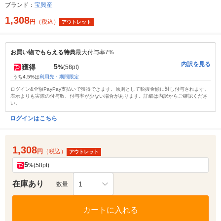
ブランド：
宝興産
1,308
円
（税込）
アウトレット
お買い物でもらえる特典
最大付与率7%
内訳を見る
5
獲得
%
(58pt)
うち4.5%は
利用先・期間限定
ログイン&全額PayPay支払いで獲得できます。原則として税抜金額に対し付与されます。
表示よりも実際の付与数、付与率が少ない場合があります。詳細は内訳からご確認くださ
い。
ログインはこちら
1,308
円
（税込）
アウトレット
5
%
(58pt)
在庫あり
1
数量
カートに入れる