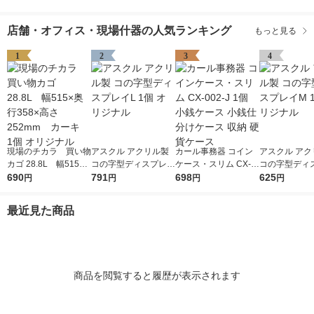
店舗・オフィス・現場什器の人気ランキング
もっと見る
1
2
3
4
現場のチカラ 買い物
アスクル アクリル製
カール事務器 コイン
アスクル アク
カゴ 28.8L 幅515×
コの字型ディスプレイ
ケース・スリム CX-0
コの字型ディ
奥行358×高さ252mm
690
L 1個 オリジナル
791
02-J 1個 小銭ケース
698
M 1個 オリジ
625
円
円
円
円
カーキ 1個 オリジ
小銭仕分けケース 収
ナル
納 硬貨ケース
最近見た商品
商品を閲覧すると履歴が表示されます