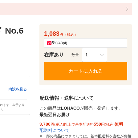
No.6
1,083
円
（税込）
5
%
(48pt)
在庫あり
1
数量
カートに入れる
内訳を見る
配送情報・送料について
されます。表示より
この商品は
LOHACO
が販売・発送します。
い。
最短翌日お届け
3,780
550
無料
円
(税込)以上で基本配送料
円
(税込)
配送料について
※
一部の商品につきましては、基本配送料を当社が負担