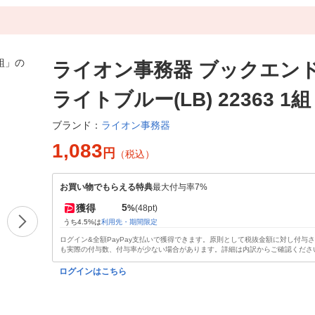
ライオン事務器 ブックエンド 
ライトブルー(LB) 22363 1組
ライオン事務器
ブランド：
1,083
円
（税込）
お買い物でもらえる特典
最大付与率7%
5
獲得
%
(48pt)
うち4.5%は
利用先・期間限定
ログイン&全額PayPay支払いで獲得できます。原則として税抜金額に対し付与
も実際の付与数、付与率が少ない場合があります。詳細は内訳からご確認くださ
ログインはこちら