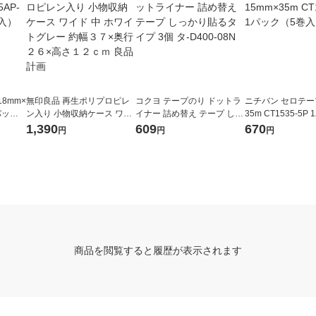
8mm×
無印良品 再生ポリプロピレ
コクヨ テープのり ドットラ
ニチバン セロテープ
1パック
ン入り 小物収納ケース ワイ
イナー 詰め替え テープ しっ
35m CT1535-5P
ド 中 ホワイトグレー 約幅３
かり貼るタイプ 3個 タ-D400
巻入）
1,390
609
670
円
円
円
７×奥行２６×高さ１２ｃｍ
-08N
良品計画
商品を閲覧すると履歴が表示されます