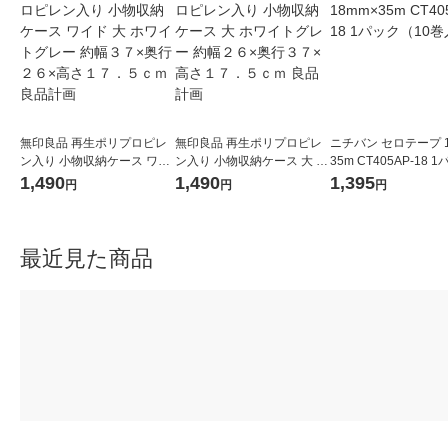
無印良品 再生ポリプロピレ
無印良品 再生ポリプロピレ
ニチバン セロテープ 1
ン入り 小物収納ケース ワイ
ン入り 小物収納ケース 大 ホ
35m CT405AP-18 
ド 大 ホワイトグレー 約幅３
ワイトグレー 約幅２６×奥行
（10巻入）
1,490
1,490
1,395
円
円
円
７×奥行２６×高さ１７．５
３７×高さ１７．５ｃｍ 良品
ｃｍ 良品計画
計画
最近見た商品