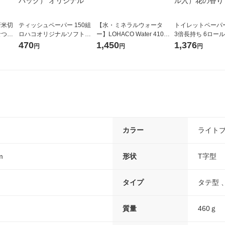
新米切
ティッシュペーパー 150組
【水・ミネラルウォータ
トイレットペーパ
なつぼ
ロハコオリジナルソフトパ
ー】LOHACO Water 410ml
3倍長持ち 6ロール 75m 再
令和7年産
ックティッシュ フィオナ オ
1箱（20本入）ラベルレス
紙配合 スコッテ
470
1,450
1,376
円
円
円
ル
リジナル 1セット（10個：
（イチオシ） オリジナル
パック 1セット（2
5個入×2パック） オリジナ
ロール入）花の香
ル
カラー
ライト
m
形状
T字型
タイプ
タテ型 、
質量
460ｇ