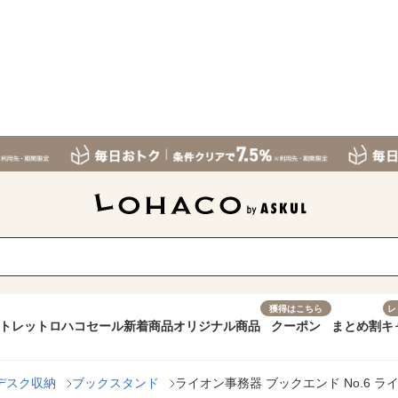
獲得はこちら
レ
トレット
ロハコセール
新着商品
オリジナル商品
クーポン
まとめ割
キ
デスク収納
ブックスタンド
ライオン事務器 ブックエンド No.6 ライトブ