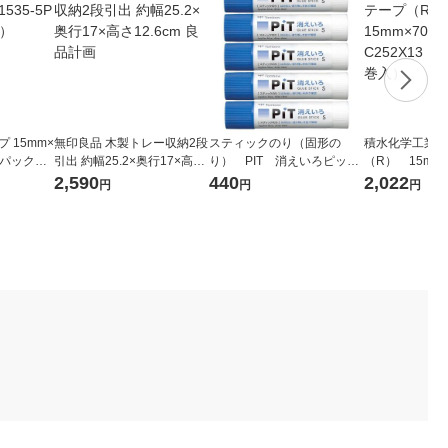
 15mm×
無印良品 木製トレー収納2段
スティックのり（固形の
積水化学工業 
 1パック（5
引出 約幅25.2×奥行17×高さ
り） PIT 消えいろピット
（R） 15mm×
12.6cm 良品計画
S 乾くと色が消える PT-T
X13 1パック
2,590
440
2,022
円
円
円
C 5本 トンボ鉛筆