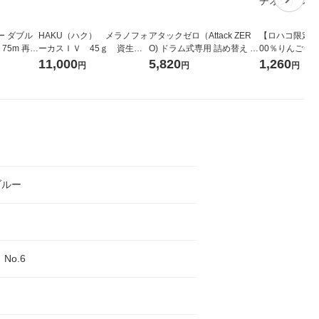
ー ダブル
HAKU（ハク） メラノフォ
アタックゼロ（Attack ZER
【ロハコ限定】
生
ーカスＩＶ 45ｇ 資生
O) ドラム式専用 詰め替え メ
00％りんごジュー
ィフラワー
堂 おまけ付き
ガジャンボ 2300g 1セット
箱（18本入）
11,000
5,820
1,260
円
円
円
パック12
（2個入) 洗濯洗剤 花王
【クイズ付き】
り
ク】（イチオシ
ル
ブルー
No.6