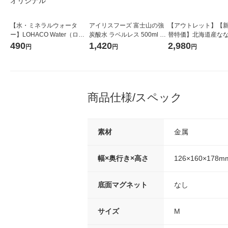
【水・ミネラルウォータ
アイリスフーズ 富士山の強
【アウトレット】【
ー】LOHACO Water（ロハ
炭酸水 ラベルレス 500ml 1
替特価】北海道産な
コウォーター）2L ラベルレ
箱（24本入）
し 無洗米 5kg 1袋 
490
1,420
2,980
円
円
円
ス 1箱（5本入）（イチオ
米 木徳神糧 オリジナ
シ） オリジナル
商品仕様/スペック
素材
金属
幅×奥行き×高さ
126×160×178m
底面マグネット
なし
サイズ
M