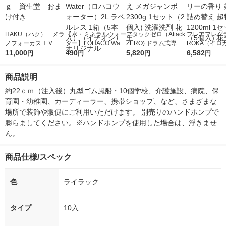
HAKU（ハク） メラ
【水・ミネラルウォー
アタックゼロ（Attack
フレアフレグラ
ノフォーカスＩＶ 4
ター】LOHACO Wate
ZERO) ドラム式専用
ROKA（イロ
5ｇ 資生堂 おまけ
11,000
r（ロハコウォータ
490
詰め替え メガジャン
5,820
イキッドリリ
6,582
円
円
円
円
付き
ー）2L ラベルレス 1
ボ 2300g 1セット（2
柔軟剤 詰め替
箱（5本入）（イチオ
個入) 洗濯洗剤 花王
大 1200ml 
商品説明
シ） オリジナル
（5個入) 花王
約22ｃｍ（注入後）丸型ゴム風船・10個学校、介護施設、病院、保
育園・幼稚園、カーディーラー、携帯ショップ、など、さまざまな
場所で装飾や販促にご利用いただけます。 別売りのハンドポンプで
膨らましてください。※ハンドポンプを使用した場合は、浮きませ
ん。
商品仕様/スペック
色
ライラック
タイプ
10入