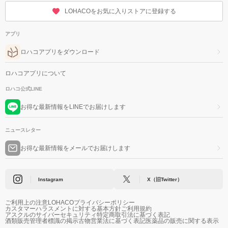
LOHACOをお気に入りストアに登録する
アプリ
ロハコアプリをダウンロード
ロハコアプリについて
ロハコ公式LINE
お得な最新情報をLINEでお届けします
ニュースレター
お得な最新情報をメールでお届けします
Instagram
X（旧Twitter）
ご利用上の注意
LOHACOプライバシーポリシー
カスタマーハラスメントに対する基本方針
ご利用規約
アスクルのサイバーセキュリティ
特定商取引法に基づく表記
酒類販売管理者標識の掲示
古物営業法に基づく表記
医薬品の販売に関する表示