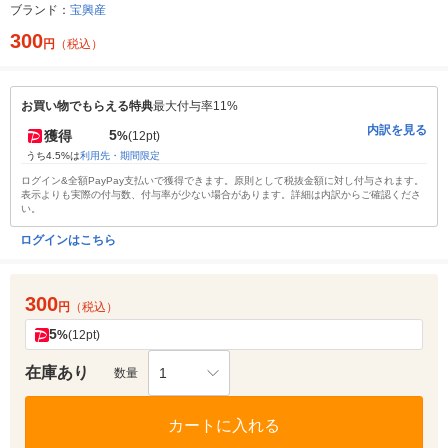
ブランド：
宝興産
300
円
（税込）
お買い物でもらえる特典
最大付与率11%
内訳を見る
5
獲得
%
(12pt)
うち4.5%は
利用先・期間限定
ログイン&全額PayPay支払いで獲得できます。原則として税抜金額に対し付与されます。
表示よりも実際の付与数、付与率が少ない場合があります。詳細は内訳からご確認くださ
い。
ログインはこちら
300
円
（税込）
5
%
(12pt)
在庫あり
1
数量
カートに入れる