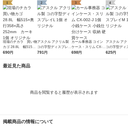
1
2
3
4
現場のチカラ 買い物
アスクル アクリル製
カール事務器 コイン
アスクル アク
カゴ 28.8L 幅515×
コの字型ディスプレイ
ケース・スリム CX-0
コの字型ディ
奥行358×高さ252mm
690
L 1個 オリジナル
791
02-J 1個 小銭ケース
698
M 1個 オリジ
625
円
円
円
円
カーキ 1個 オリジ
小銭仕分けケース 収
ナル
納 硬貨ケース
最近見た商品
商品を閲覧すると履歴が表示されます
掲載商品の情報について