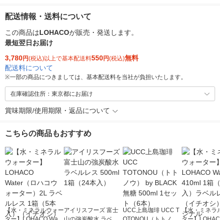
配送情報・送料について
この商品は
LOHACO
が販売・発送します。
最短翌日お届け
3,780
550
無料
円
(税込)以上で基本配送料
円
(税込)
配送料について
※
一部の商品につきましては、基本配送料を当社が負担いたします。
在庫確認住所：東京都にお届け
賞味期限/使用期限・返品について
こちらの商品もおすすめ
【水・ミネラルウォー
アイリスフーズ 富士
UCC上島珈琲 UCC T
【水・ミネラ
ター】LOHACO Wate
山の強炭酸水 ラベル
OTONOU（トトノ
ター】LOHACO