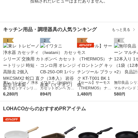
投稿されたレビューはまだありません。
キッチン用品・調理器具の人気ランキング
もっと見る
1
2
3
4
48%OFF
東レ トレビーノ 浄水
イワタニ（Iwatani）
【セール】サーモス
無印良品 シリ
器 カセッティシリー
カセットボンベ カセ
（THERMOS） ナイ
マルチバンド 
ズ 交換用 カートリッ
6,280
ットコンロ用 オレン
894
ロントング キッチン
1,480
り 1セット（1
580
円
円
円
円
ジ 時短・高除去 2個
ジ CB-250-OR 1パッ
ツール ブラック KT-T
本入）×2） 
入 MKCSMX2 蛇口 直
ク（3本入） 岩谷産業
001 BK 1個
LOHACOからのおすすめPRアイテム
結型 日本製
（イチオシ）
45%OFF