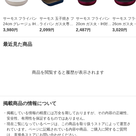
サーモス フライパン
サーモス 玉子焼き フ
サーモス フライパン
サーモス フラ
24cm グレージュ IH/
ライパン ガス火専用
20cm ガス火・IH対応
26cm ガス火
ガス火対応 KFO-024
3,980
ネイビー KFI-013E N
2,099
レッド KFM-020 R1個
2,487
レッド KFM-0
3,020
円
円
円
円
GG 1個 深型設計 軽量
VY 1個
フッ素化合物不使用
最近見た商品
商品を閲覧すると履歴が表示されます
掲載商品の情報について
・
掲載している情報の精度には万全を期しておりますが、その内容の正確性、
安全性、有用性を保証するものではありません。
・
現在ご覧になっているページは、この商品を取り扱うストアによって運営さ
れています。ページに記載されている内容や商品、ご購入に関するご質問
は、直接各ストアにお問い合わせください。