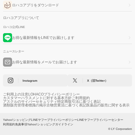
ロハコアプリをダウンロード
ロハコアプリについて
ロハコ公式LINE
お得な最新情報をLINEでお届けします
ニュースレター
お得な最新情報をメールでお届けします
Instagram
X（旧Twitter）
ご利用上の注意
LOHACOプライバシーポリシー
カスタマーハラスメントに対する基本方針
ご利用規約
アスクルのサイバーセキュリティ
特定商取引法に基づく表記
酒類販売管理者標識の掲示
古物営業法に基づく表記
医薬品の販売に関する表示
Yahoo!ショッピング
LINEヤフープライバシーポリシー
LINEヤフープライバシーセンター
利用規約
免責事項
Yahoo!ショッピングガイドライン
© LY Corporation