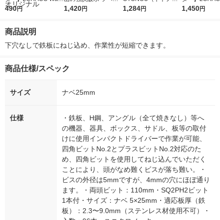
r（ロハコウォータ
490
レス 500ml 1箱（24
1,420
ウ） by BLACK無糖 5
1,284
r 410ml 1箱
1,450
円
円
円
円
ー）2L ラベルレス 1
本入）
00ml 1セット（6本）
入）ラベルレ
箱（5本入）（イチオ
オシ） オリジ
商品説明
シ） オリジナル
下穴なしで鉄板にねじ込め、作業性が短縮できます。
商品仕様/スペック
サイズ
ナベ25mm
仕様
・鉄板、H鋼、アングル（全て焼きなし）等へ
の機器、器具、ボックス、サドル、板等の取付
けに使用インパクトドライバーで作業が可能、
四角ビットNo.2とプラスビットNo.2対応のた
め、四角ビットを使用してねじ込んでいただく
ことにより、頭がなめ難くビスが落ち難い。・
ビスの外径は5mmですが、4mmの穴にほぼ通り
ます。・両頭ビット：110mm・SQ2PH2ビット
1本付・サイズ：ナベ 5×25mm・適応板厚（鉄
板）：2.3〜9.0mm（ステンレス材使用不可）・