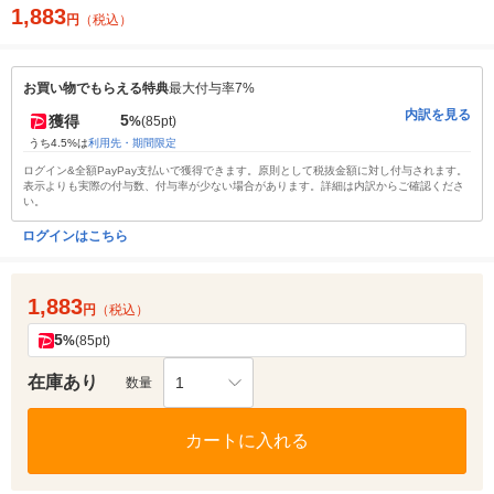
1,883
円
（税込）
お買い物でもらえる特典
最大付与率7%
内訳を見る
5
獲得
%
(85pt)
うち4.5%は
利用先・期間限定
ログイン&全額PayPay支払いで獲得できます。原則として税抜金額に対し付与されます。
表示よりも実際の付与数、付与率が少ない場合があります。詳細は内訳からご確認くださ
い。
ログインはこちら
1,883
円
（税込）
5
%
(85pt)
在庫あり
1
数量
カートに入れる