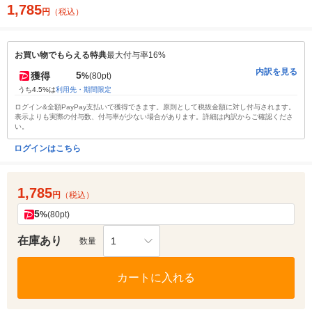
1,785
円
（税込）
お買い物でもらえる特典
最大付与率16%
内訳を見る
5
獲得
%
(80pt)
うち4.5%は
利用先・期間限定
ログイン&全額PayPay支払いで獲得できます。原則として税抜金額に対し付与されます。
表示よりも実際の付与数、付与率が少ない場合があります。詳細は内訳からご確認くださ
い。
ログインはこちら
1,785
円
（税込）
5
%
(80pt)
在庫あり
1
数量
カートに入れる