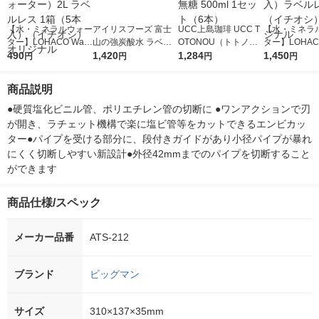
【水・ミネラルウォー
アイリスフーズ 富士
UCC上島珈琲 UCC T
【水・ミネラ
ター】LOHACO Wate
山の強炭酸水 ラベル
OTONOU（トトノ
ター】LOHACO
r（ロハコウォータ
490
レス 500ml 1箱（24
1,420
ウ） by BLACK無糖 5
1,284
r 410ml 1箱
1,450
円
円
円
円
ー）2L ラベルレス 1
本入）
00ml 1セット（6本）
入）ラベルレ
箱（5本入）（イチオ
オシ） オリジ
商品説明
シ） オリジナル
●硬質塩化ビニル管、ポリエチレン管の切断に ●ワンアクションで刃
が開き、ラチェット機構で楽に塩ビ管等をカットできるエンビカッ
ター●パイプを受ける部分に、段付きガイドがあり小径パイプが暴れ
にくく切断しやすい新設計●外径42mmまでのパイプを切断すること
ができます
商品仕様/スペック
メーカー品番
ATS-212
ブランド
ビッグマン
サイズ
310×137×35mm