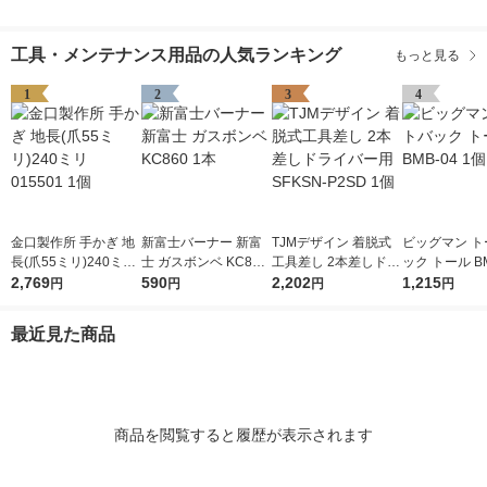
工具・メンテナンス用品の人気ランキング
もっと見る
1
2
3
4
金口製作所 手かぎ 地
新富士バーナー 新富
TJMデザイン 着脱式
ビッグマン ト
長(爪55ミリ)240ミリ
士 ガスボンベ KC860
工具差し 2本差しドラ
ック トール BM
015501 1個
2,769
1本
590
イバー用 SFKSN-P2S
2,202
個
1,215
円
円
円
円
D 1個
最近見た商品
商品を閲覧すると履歴が表示されます