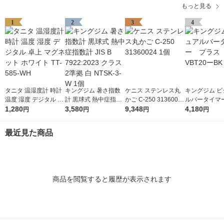
もっと見る
1
2
3
4
タニタ 温湿度計 時計
キングジム 暑さ指数
ケニス ステンレス丸
キングジム ビ
温度 湿度 デジタル 卓
計 黒球式 熱中症指数
かご C-250 31360024
ルバータイマ
上 マグネット ホワイ
1,280
計 JIS B 7922:2023 ク
3,580
1個
9,348
ス クロ VBT
4,180
円
円
円
円
ト TT-585-WH
ラス2準拠 白 NTSK-3-
1個
W 1個
最近見た商品
商品を閲覧すると履歴が表示されます