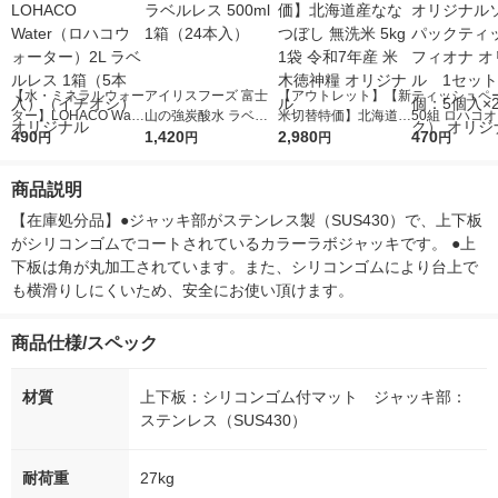
【水・ミネラルウォー
アイリスフーズ 富士
【アウトレット】【新
ティッシュペー
ター】LOHACO Wate
山の強炭酸水 ラベル
米切替特価】北海道産
50組 ロハコ
r（ロハコウォータ
490
レス 500ml 1箱（24
1,420
ななつぼし 無洗米 5k
2,980
ルソフトパッ
470
円
円
円
円
ー）2L ラベルレス 1
本入）
g 1袋 令和7年産 米 木
シュ フィオナ
箱（5本入）（イチオ
徳神糧 オリジナル
ナル 1セット
商品説明
シ） オリジナル
個：5個入×2
オリジナル
【在庫処分品】●ジャッキ部がステンレス製（SUS430）で、上下板
がシリコンゴムでコートされているカラーラボジャッキです。 ●上
下板は角が丸加工されています。また、シリコンゴムにより台上で
も横滑りしにくいため、安全にお使い頂けます。
商品仕様/スペック
材質
上下板：シリコンゴム付マット ジャッキ部：
ステンレス（SUS430）
耐荷重
27kg