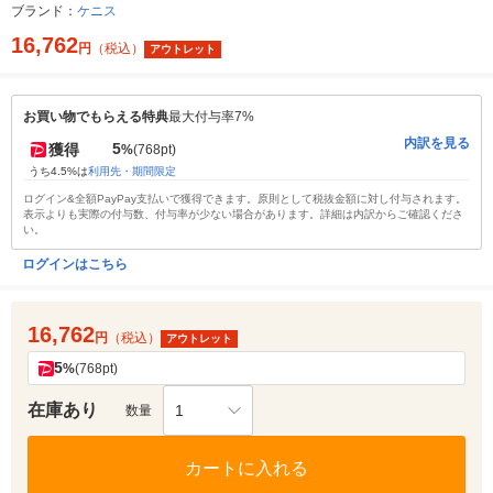
ブランド：
ケニス
16,762
円
（税込）
アウトレット
お買い物でもらえる特典
最大付与率7%
内訳を見る
5
獲得
%
(768pt)
うち4.5%は
利用先・期間限定
ログイン&全額PayPay支払いで獲得できます。原則として税抜金額に対し付与されます。
表示よりも実際の付与数、付与率が少ない場合があります。詳細は内訳からご確認くださ
い。
ログインはこちら
16,762
円
（税込）
アウトレット
5
%
(768pt)
在庫あり
1
数量
カートに入れる