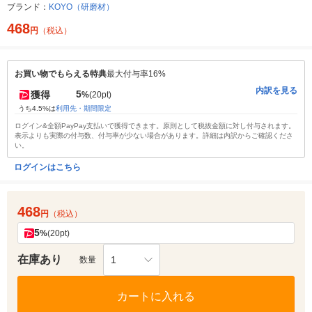
ブランド：
KOYO（研磨材）
468
円
（税込）
お買い物でもらえる特典
最大付与率16%
内訳を見る
5
獲得
%
(20pt)
うち4.5%は
利用先・期間限定
ログイン&全額PayPay支払いで獲得できます。原則として税抜金額に対し付与されます。
表示よりも実際の付与数、付与率が少ない場合があります。詳細は内訳からご確認くださ
い。
ログインはこちら
468
円
（税込）
5
%
(20pt)
在庫あり
1
数量
カートに入れる