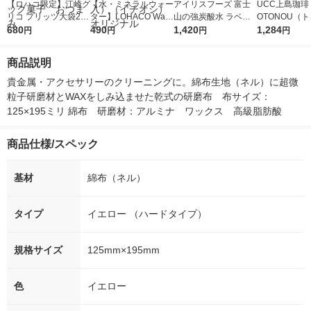
【ロハコ限定】江崎グ
【水・ミネラルウォー
アイリスフーズ 富士
UCC上島珈琲 
リコ プリッツ大袋2種
ター】LOHACO Wate
山の強炭酸水 ラベル
OTONOU（
セット（旨サラダ、熟
680
r（ロハコウォータ
490
レス 500ml 1箱（24
1,420
ウ） by BLAC
1,284
円
円
円
円
トマト×各1袋） プ
ー）2L ラベルレス 1
本入）
00ml 1セッ
レッツェル スナック
箱（5本入）（イチオ
商品説明
菓子 おつまみ
シ） オリジナル
貴金属・アクセサリーのクリーニングに。綿布生地（ネル）に超微
粒子研磨材とWAXをしみ込ませた乾式の研磨布　布サイズ：
125×195ミリ 綿布　研磨材：アルミナ　ワックス　高級脂肪酸
商品仕様/スペック
基材
綿布（ネル）
タイプ
イエロー （ハードタイプ）
規格サイズ
125mm×195mm
色
イエロー