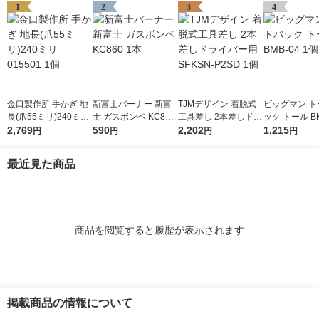
1
2
3
4
金口製作所 手かぎ 地
新富士バーナー 新富
TJMデザイン 着脱式
ビッグマン ト
長(爪55ミリ)240ミリ
士 ガスボンベ KC860
工具差し 2本差しドラ
ック トール BM
015501 1個
2,769
1本
590
イバー用 SFKSN-P2S
2,202
個
1,215
円
円
円
円
D 1個
最近見た商品
商品を閲覧すると履歴が表示されます
掲載商品の情報について