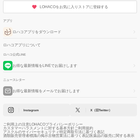
LOHACOをお気に入りストアに登録する
アプリ
ロハコアプリをダウンロード
ロハコアプリについて
ロハコ公式LINE
お得な最新情報をLINEでお届けします
ニュースレター
お得な最新情報をメールでお届けします
Instagram
X（旧Twitter）
ご利用上の注意
LOHACOプライバシーポリシー
カスタマーハラスメントに対する基本方針
ご利用規約
アスクルのサイバーセキュリティ
特定商取引法に基づく表記
酒類販売管理者標識の掲示
古物営業法に基づく表記
医薬品の販売に関する表示