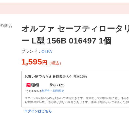
オルファ セーフティロータ
ー L型 156B 016497 1個
ブランド：
OLFA
1,595
円
（税込）
お買い物でもらえる特典
最大付与率16%
5
獲得
%
(71pt)
うち4.5%は
利用先・期間限定
ログイン&全額PayPay支払いで獲得できます。原則として税抜金額に対し付与
も実際の付与数、付与率が少ない場合があります。詳細は内訳からご確認くださ
ログインはこちら