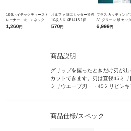
18-8ハイテックティースト
オルファ 細工カッター替刃
プラス カッティング
レーナー 大 ミネックス
10枚入り XB141S 1個
A1 グリーン 緑 カッ
メタル
ット 48587
1,260
570
6,999
円
円
円
商品説明
グリップを握ったときだけ刃が出
カットできます。刃は直径45ミリ
ミリウエーブ刃　・45ミリピンキ
商品仕様/スペック