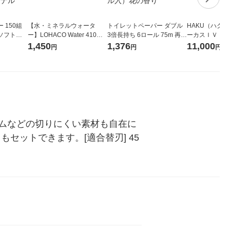
 150組
【水・ミネラルウォータ
トイレットペーパー ダブル
HAKU（ハク
ソフトパ
ー】LOHACO Water 410ml
3倍長持ち 6ロール 75m 再生
ーカスＩＶ 4
ィオナ オ
1箱（20本入）ラベルレス
紙配合 スコッティフラワー
堂 おまけ付き
1,450
1,376
11,000
円
円
円
（10個：
（イチオシ） オリジナル
パック 1セット（2パック12
 オリジナ
ロール入）花の香り
ムなどの切りにくい素材も自在に
セットできます。[適合替刃] 45