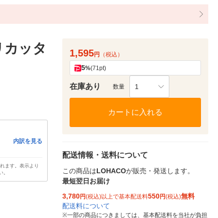
リカッタ
1,595
円
（税込）
5
%
(71pt)
在庫あり
1
数量
カートに入れる
内訳を見る
配送情報・送料について
されます。表示より
この商品は
LOHACO
が販売・発送します。
い。
最短翌日お届け
3,780
550
無料
円
(税込)以上で基本配送料
円
(税込)
配送料について
※
一部の商品につきましては、基本配送料を当社が負担