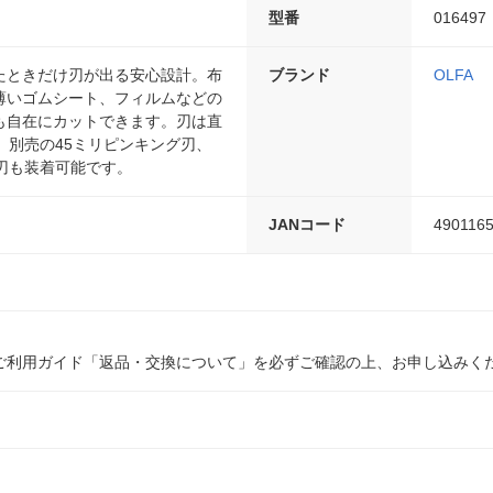
型番
016497
たときだけ刃が出る安心設計。布
ブランド
OLFA
薄いゴムシート、フィルムなどの
も自在にカットできます。刃は直
。別売の45ミリピンキング刃、
ブ刃も装着可能です。
JANコード
490116
ご利用ガイド「返品・交換について」を必ずご確認の上、お申し込みく