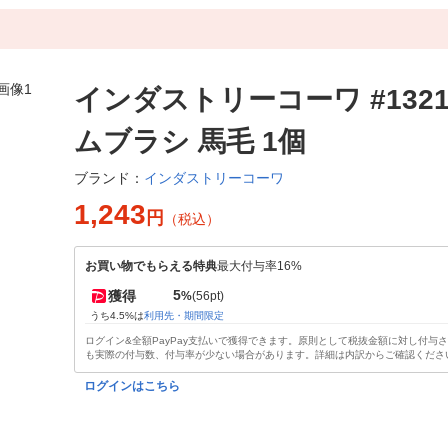
インダストリーコーワ #1321
ムブラシ 馬毛 1個
インダストリーコーワ
ブランド：
1,243
円
（税込）
お買い物でもらえる特典
最大付与率16%
5
獲得
%
(56pt)
うち4.5%は
利用先・期間限定
ログイン&全額PayPay支払いで獲得できます。原則として税抜金額に対し付与
も実際の付与数、付与率が少ない場合があります。詳細は内訳からご確認くださ
ログインはこちら