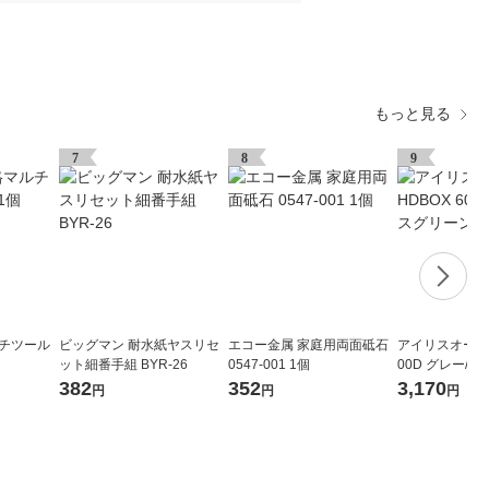
もっと見る
7
8
9
ルチツール
ビッグマン 耐水紙ヤスリセ
エコー金属 家庭用両面砥石
アイリスオーヤマ
ット細番手組 BYR-26
0547-001 1個
00D グレー/モ
台
382
352
3,170
円
円
円