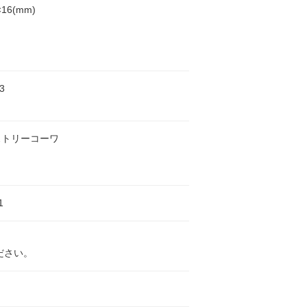
×16(mm)
3
ストリーコーワ
1
ださい。