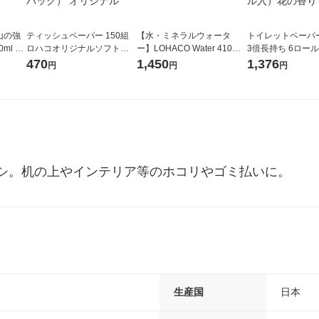
山の強
ティッシュペーパー 150組
【水・ミネラルウォータ
トイレットペーパ
ml 1
ロハコオリジナルソフトパ
ー】LOHACO Water 410ml
3倍長持ち 6ロール 75m 再
ックティッシュ フィオナ オ
1箱（20本入）ラベルレス
紙配合 スコッテ
470
1,450
1,376
円
円
円
リジナル 1セット（10個：
（イチオシ） オリジナル
パック 1セット（2
5個入×2パック） オリジナ
ロール入）花の香
ル
シ。机の上やインテリア等のホコリやゴミ払いに。
生産国
日本