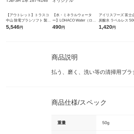
【アウトレット】トラスコ
【水・ミネラルウォータ
アイリスフーズ 富士
中山 除電ブラシソフト 製図
ー】LOHACO Water（ロハ
炭酸水 ラベルレス 500
払い 木柄タイプ 全長270mm
コウォーター）2L ラベルレ
箱（24本入）
5,546
490
1,420
円
円
円
毛丈65mm ブラシ長145mm
ス 1箱（5本入）（イチオ
TJB-SH 1本 287-4148
シ） オリジナル
商品説明
払う、磨く、洗い等の清掃用ブラ
商品仕様/スペック
重量
50g