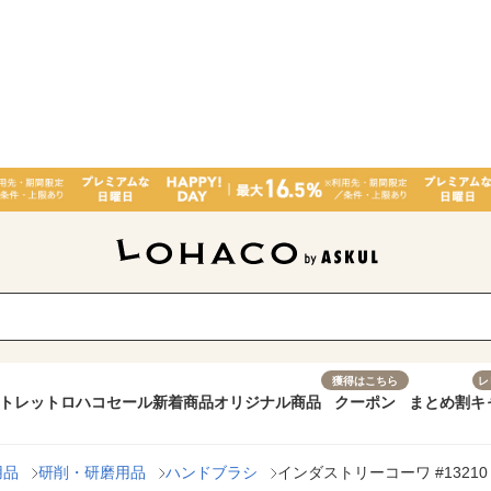
獲得はこちら
レ
トレット
ロハコセール
新着商品
オリジナル商品
クーポン
まとめ割
キ
用品
研削・研磨用品
ハンドブラシ
インダストリーコーワ #13210