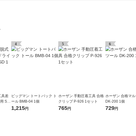
グ
4
5
6
工具差
ビッグマン トートバック ト
ホーザン 手動圧着工具 合格
ホーザン 合格マ
用 SF
ール BMB-04 1個
クリップ P-926 1セット
DK-200 1個
1,215
765
729
円
円
円