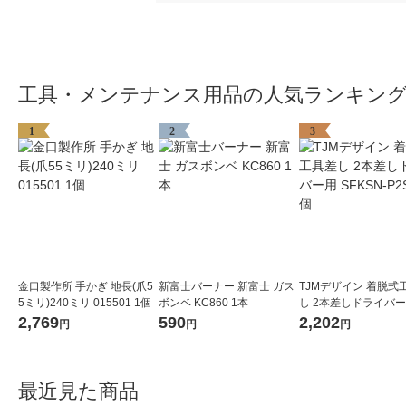
工具・メンテナンス用品の人気ランキン
1
2
3
金口製作所 手かぎ 地長(爪5
新富士バーナー 新富士 ガス
TJMデザイン 着脱式
5ミリ)240ミリ 015501 1個
ボンベ KC860 1本
し 2本差しドライバー
KSN-P2SD 1個
2,769
590
2,202
円
円
円
最近見た商品