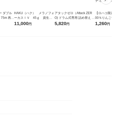
ー ダブル
HAKU（ハク） メラノフォ
アタックゼロ（Attack ZER
【ロハコ限定】
生
ーカスＩＶ 45ｇ 資生
O) ドラム式専用 詰め替え メ
00％りんごジュー
ィフラワー
堂 おまけ付き
ガジャンボ 2300g 1セット
箱（18本入）
11,000
5,820
1,260
円
円
円
パック12
（2個入) 洗濯洗剤 花王
【クイズ付き】
り
ク】（イチオシ
ル