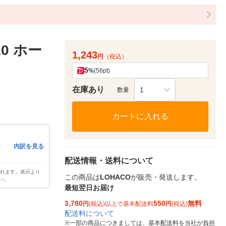
0 ホー
1,243
円
（税込）
5
%
(56pt)
在庫あり
1
数量
カートに入れる
内訳を見る
配送情報・送料について
されます。表示より
この商品は
LOHACO
が販売・発送します。
い。
最短翌日お届け
3,780
550
無料
円
(税込)以上で基本配送料
円
(税込)
配送料について
※
一部の商品につきましては、基本配送料を当社が負担