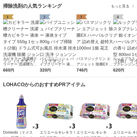
掃除洗剤の人気ランキング
もっと見る
1
2
3
4
カビキラー 洗濯槽ク
パイプユニッシュ パ
バスマジックリン エ
ルックプラス 
リーナー 洗濯槽カビ
イプクリーナー 液体
アジェット 除菌EX ハ
ブクレンジング
キラー 液体タイプ 55
660
タイプ 800g パイプ掃
320
ーバルクリア 詰め替
746
オンプラス ハ
620
円
円
円
円
0g 1セット(2個) ドラ
除 お風呂 排水溝 排水
え 超特大 1000ml 1個
グリーンの香り
ム式可 洗濯機 除菌 ジ
口 洗浄 ジョンソン
花王
替え 大型 800
LOHACOからのおすすめPRアイテム
ョンソン（イチオシ）
（イチオシ）
ット（2個） 
Domesto（ドメス
エリエールキレキラ！
エリエール キレキ
エリエール キ