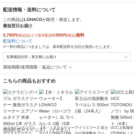
配送情報・送料について
この商品は
LOHACO
が販売・発送します。
最短翌日お届け
3,780
550
無料
円
(税込)以上で基本配送料
円
(税込)
配送料について
※
一部の商品につきましては、基本配送料を当社が負担いたします。
在庫確認住所：東京都にお届け
賞味期限/使用期限・返品について
こちらの商品もおすすめ
スクラビングバブル
【水・ミネラルウォー
アイリスフーズ 富士
UCC上島珈琲 
ガラスクリーナー 激
ター】LOHACO Wate
山の強炭酸水 ラベル
OTONOU（