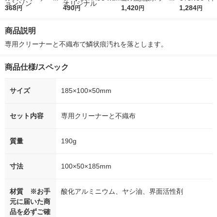
泡ガラスクリーナー
368
r（ロハコウォータ
490
レス 500ml 1箱（24
1,420
ウ） by BLAC
1,284
円
円
円
円
エアゾールタイプ 本
ー）2L ラベルレス 1
本入）
00ml 1セッ
体 480ml 1本 ガラス
箱（5本入）（イチオ
商品説明
用洗剤 窓ガラス ジョ
シ） オリジナル
ンソン
専用クリーナーと不織布で鱗状痕汚れを落とします。
商品仕様/スペック
サイズ
185×100×50mm
セット内容
専用クリーナーと不織布
質量
190g
寸法
100×50×185mm
材質 ※お手
酸化アルミニウム、ヤシ油、界面活性剤
元に届いた商
品を必ずご確