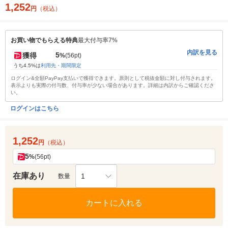
1,252
円
（税込）
お買い物でもらえる特典
最大付与率7%
内訳を見る
5
獲得
%
(56pt)
うち4.5%は
利用先・期間限定
ログイン&全額PayPay支払いで獲得できます。原則として税抜金額に対し付与されます。
表示よりも実際の付与数、付与率が少ない場合があります。詳細は内訳からご確認くださ
い。
ログインはこちら
1,252
円
（税込）
5
%
(56pt)
在庫あり
1
数量
カートに入れる