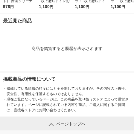
ト） 除菌クリーナー
1枚で徹底トイレお掃
ラ！1枚で徹底トイレ
ラ！1枚で徹
本体 500ml １セット
978
除シート シトラスミ
1,100
おそうじシート ロー
1,100
おそうじシート
1,100
円
円
円
円
（3本） 【ウイルス対
ント 詰替 1セット（3
ズ 詰め替え 1セット
替え 1セット
策】【次亜塩素酸ナト
個）除菌99.9％ 大王
（3パック） 除菌99.
×3パック）除菌
最近見た商品
リウム】 ユニリーバ
製紙（イチオシ）
9％・消臭・抗菌・防
9％・消臭・
臭 大王製紙
臭 大王製紙
商品を閲覧すると履歴が表示されます
掲載商品の情報について
・
掲載している情報の精度には万全を期しておりますが、その内容の正確性、
安全性、有用性を保証するものではありません。
・
現在ご覧になっているページは、この商品を取り扱うストアによって運営さ
れています。ページに記載されている内容や商品、ご購入に関するご質問
は、直接各ストアにお問い合わせください。
ページトップへ