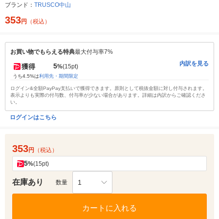
ブランド：
TRUSCO中山
353
円
（税込）
お買い物でもらえる特典
最大付与率7%
内訳を見る
5
獲得
%
(15pt)
うち4.5%は
利用先・期間限定
ログイン&全額PayPay支払いで獲得できます。原則として税抜金額に対し付与されます。
表示よりも実際の付与数、付与率が少ない場合があります。詳細は内訳からご確認くださ
い。
ログインはこちら
353
円
（税込）
5
%
(15pt)
在庫あり
1
数量
カートに入れる