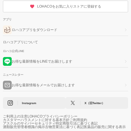
LOHACOをお気に入りストアに登録する
アプリ
ロハコアプリをダウンロード
ロハコアプリについて
ロハコ公式LINE
お得な最新情報をLINEでお届けします
ニュースレター
お得な最新情報をメールでお届けします
Instagram
X（旧Twitter）
ご利用上の注意
LOHACOプライバシーポリシー
カスタマーハラスメントに対する基本方針
ご利用規約
アスクルのサイバーセキュリティ
特定商取引法に基づく表記
酒類販売管理者標識の掲示
古物営業法に基づく表記
医薬品の販売に関する表示