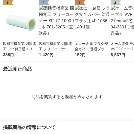
1
2
3
4
因幡電機産業 因幡電
因幡電機産業 因幡電
エコー金属 プラグ安
オーム電機 F
工 ツバ付貫通スリー
工 フリーコーナー SF
全カバー 普通プラグ
VVF 2.0mm×
ブ FPW-60 1個 761-3
338
-77-1000-I 1本 761-5
1,420
用4P 1036-140 1個
152
04-3391 1
8,567
円
円
円
円
407（直送品）
205（直送品）
品）
最近見た商品
商品を閲覧すると履歴が表示されます
掲載商品の情報について