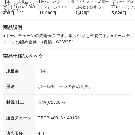
【水・ミネラルウォー
HAKU（ハク） メラ
アイリスフーズ 富士
アタックゼロ（A
ター】LOHACO Wate
ノフォーカスＩＶ 4
山の強炭酸水 ラベル
ZERO) ドラ
r（ロハコウォータ
490
5ｇ 資生堂 おまけ
11,000
レス 500ml 1箱（24
1,420
詰め替え メガ
5,820
円
円
円
円
ー）2L ラベルレス 1
付き
本入）
ボ 2300g 1
箱（5本入）（イチオ
個入) 洗濯洗剤
商品説明
シ） オリジナル
●ボールチェーンの先端金具です。取り付けも容易です。●ボールチ
ェーンの留め金具。●真鍮（C2680R）
商品仕様/スペック
原産国
日本
用途
ボールチェーンの留め金具。
材質/仕上
真鍮(C2680R)
適合チェーン
TBCB-4001A〜4015A
適合玉径
4.0