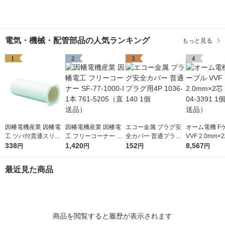
電気・機械・配管部品の人気ランキング
もっと見る
1
2
3
4
因幡電機産業 因幡電
因幡電機産業 因幡電
エコー金属 プラグ安
オーム電機 F
工 ツバ付貫通スリー
工 フリーコーナー SF
全カバー 普通プラグ
VVF 2.0mm×
ブ FPW-60 1個 761-3
338
-77-1000-I 1本 761-5
1,420
用4P 1036-140 1個
152
04-3391 1
8,567
円
円
円
円
407（直送品）
205（直送品）
品）
最近見た商品
商品を閲覧すると履歴が表示されます