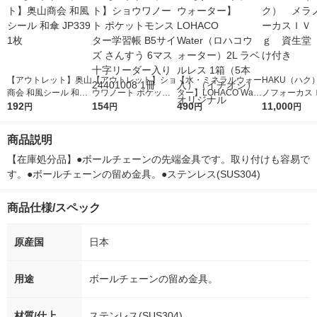
【アウトレット】奥山
【アウトレット】ショ
【水・ミネラルウォー
HAKU（ハク
商会 和風シール 和傘
ウワノート ポケット
ター】LOHACO Wate
ノフォーカス
JP339 1枚
192
モンスター学習帳 B5
154
r（ロハコウォータ
490
5ｇ 資生堂
11,000
円
円
円
円
サイズ さんすう 6マ
ー）2L ラベルレス 1
付き
ス 十字リーダー入り
箱（5本入）（イチオ
商品説明
24401008 1冊
シ） オリジナル
【在庫処分品】●ボールチェーンの先端金具です。取り付けも容易で
す。●ボールチェーンの留め金具。●ステンレス(SUS304)
商品仕様/スペック
原産国
日本
用途
ボールチェーンの留め金具。
材質/仕上
ステンレス(SUS304)