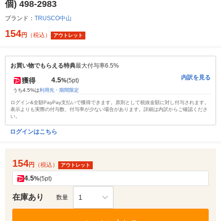
個) 498-2983
ブランド：
TRUSCO中山
154
円
（税込）
アウトレット
お買い物でもらえる特典
最大付与率6.5%
内訳を見る
4.5
獲得
%
(5pt)
うち4.5%は
利用先・期間限定
ログイン&全額PayPay支払いで獲得できます。原則として税抜金額に対し付与されます。
表示よりも実際の付与数、付与率が少ない場合があります。詳細は内訳からご確認くださ
い。
ログインはこちら
154
円
（税込）
アウトレット
4.5
%
(5pt)
在庫あり
1
数量