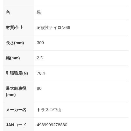
色
黒
材質/仕上
耐候性ナイロン66
長さ(mm)
300
幅(mm)
2.5
引張強度(N)
78.4
最大結束径
80
(mm)
メーカー名
トラスコ中山
JANコード
4989999278880