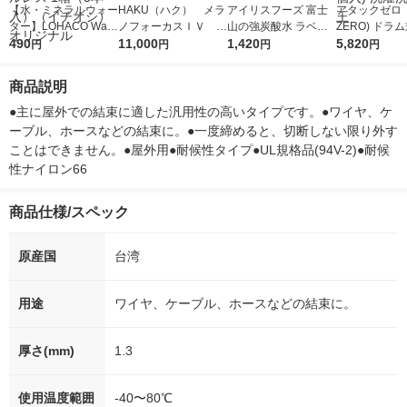
【水・ミネラルウォー
HAKU（ハク） メラ
アイリスフーズ 富士
アタックゼロ（A
ター】LOHACO Wate
ノフォーカスＩＶ 4
山の強炭酸水 ラベル
ZERO) ドラ
r（ロハコウォータ
490
5ｇ 資生堂 おまけ
11,000
レス 500ml 1箱（24
1,420
詰め替え メガ
5,820
円
円
円
円
ー）2L ラベルレス 1
付き
本入）
ボ 2300g 1
箱（5本入）（イチオ
個入) 洗濯洗剤
商品説明
シ） オリジナル
●主に屋外での結束に適した汎用性の高いタイプです。●ワイヤ、ケ
ーブル、ホースなどの結束に。●一度締めると、切断しない限り外す
ことはできません。●屋外用●耐候性タイプ●UL規格品(94V-2)●耐候
性ナイロン66
商品仕様/スペック
原産国
台湾
用途
ワイヤ、ケーブル、ホースなどの結束に。
厚さ(mm)
1.3
使用温度範囲
-40〜80℃