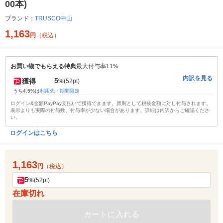
00本)
ブランド：
TRUSCO中山
1,163
円
（税込）
お買い物でもらえる特典
最大付与率11%
内訳を見る
5
獲得
%
(52pt)
うち4.5%は
利用先・期間限定
ログイン&全額PayPay支払いで獲得できます。原則として税抜金額に対し付与されます。
表示よりも実際の付与数、付与率が少ない場合があります。詳細は内訳からご確認くださ
い。
ログインはこちら
1,163
円
（税込）
5
%
(52pt)
在庫切れ
カートに入れる