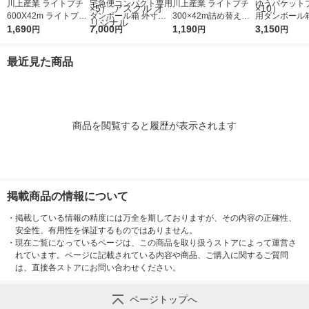
川上産業 ライトプチ
宅急便コンパクト専用
川上産業 ライトプチ
ゆうパケット
600X42m ライトプチ
ダンボール箱 外寸
300×42m詰め替え用
用ダンボール箱
(R) 幅600mm×42m巻
1,690
法：縦20cm×横25cm
7,000
1巻 オリジナル
1,190
法：縦24cm×
3,150
円
円
円
円
1巻 オリジナル
×厚さ5cm 1セット（1
×厚さ7cm 1
梱包（20枚入）×5）
梱包（5枚入）
最近見た商品
アスクル オリジナル
商品を閲覧すると履歴が表示されます
掲載商品の情報について
・
掲載している情報の精度には万全を期しておりますが、その内容の正確性、
安全性、有用性を保証するものではありません。
・
現在ご覧になっているページは、この商品を取り扱うストアによって運営さ
れています。ページに記載されている内容や商品、ご購入に関するご質問
は、直接各ストアにお問い合わせください。
ページトップへ