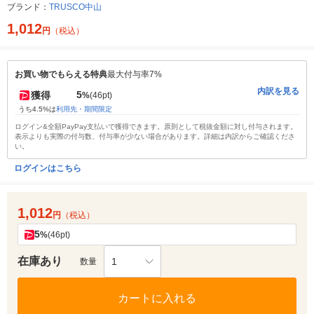
ブランド：
TRUSCO中山
1,012
円
（税込）
お買い物でもらえる特典
最大付与率7%
内訳を見る
5
獲得
%
(46pt)
うち4.5%は
利用先・期間限定
ログイン&全額PayPay支払いで獲得できます。原則として税抜金額に対し付与されます。
表示よりも実際の付与数、付与率が少ない場合があります。詳細は内訳からご確認くださ
い。
ログインはこちら
1,012
円
（税込）
5
%
(46pt)
在庫あり
1
数量
カートに入れる