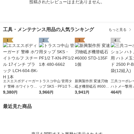
投稿されたレビューはまだありません。
工具・メンテナンス用品の人気ランキング
もっと見る
1
2
3
4
エスエスボディーガー
トラスコ中山 管用タ
新興製作所 変速刃物
三共コーポレ
ド 警棒 ホワイトウル
ップ SKS・PF1/2 T-K
砥ぎ機替砥石 #6000
ハトメ一撃用 
フ スチール 17インチ
9,380
N-PF1/2 1本 480-666
3,966
STD-135F 1個
3,941
玉ゴールド 250
464
円
円
円
円
ブラック LCH-604-B
2
SD 1袋(12組入
K-H 1本
最近見た商品