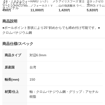
【水・ミネラルウォー
HAKU（ハク） メラ
アイリスフーズ 富士
アタックゼロ（A
ター】LOHACO Wate
ノフォーカスＩＶ 4
山の強炭酸水 ラベル
ZERO) ドラ
r（ロハコウォータ
490
5ｇ 資生堂 おまけ
11,000
レス 500ml 1箱（24
1,420
詰め替え メガ
5,820
円
円
円
円
ー）2L ラベルレス 1
付き
本入）
ボ 2300g 1
箱（5本入）（イチオ
個入) 洗濯洗剤
商品説明
シ） オリジナル
●ボールポイント形状により25°斜めからでも締め付け可能です。●
クロムバナジウム鋼
商品仕様/スペック
商品タイプ
対辺6.0mm
原産国
台湾
軸長(mm)
150
材質/仕上
軸：クロムバナジウム鋼・グリップ：アセチル
樹脂