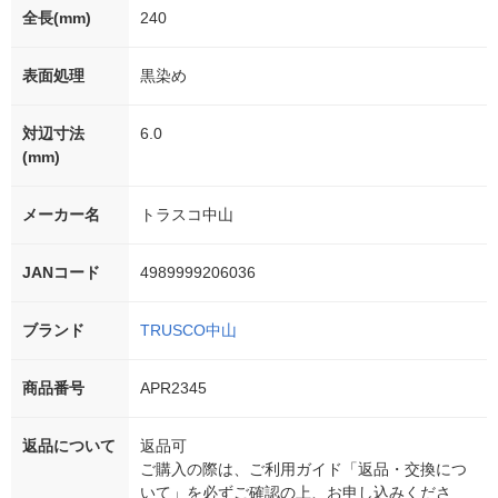
全長(mm)
240
表面処理
黒染め
対辺寸法
6.0
(mm)
メーカー名
トラスコ中山
JANコード
4989999206036
ブランド
TRUSCO中山
商品番号
APR2345
返品について
返品可
ご購入の際は、ご利用ガイド「返品・交換につ
いて」を必ずご確認の上、お申し込みくださ