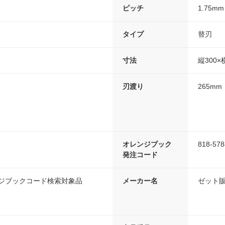
ピッチ
1.75mm
タイプ
替刃
寸法
縦300×
刃渡り
265mm
オレンジブック
818-578
発注コード
ンジブックコード検索対象品
メーカー名
ゼット