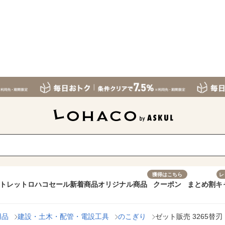
獲得はこちら
レ
トレット
ロハコセール
新着商品
オリジナル商品
クーポン
まとめ割
キ
用品
建設・土木・配管・電設工具
のこぎり
ゼット販売 3265替刃 1