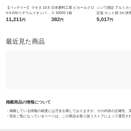
【バッテリー】 マキタ 10.8
日本磨料工業 ピカールクロ
シンワ測定 アルミカ
V-4.0Ahリチウムイオンバッ
ス 30050 1枚
定規 カット師 1m 併
テリ A-59863 BL1040B 1個
取手付 65093 1個
11,211
382
5,017
円
円
円
最近見た商品
掲載商品の情報について
・
掲載している情報の精度には万全を期しておりますが、その内容の正確性、
・
現在ご覧になっているページは、この商品を取り扱うストアによって運営さ