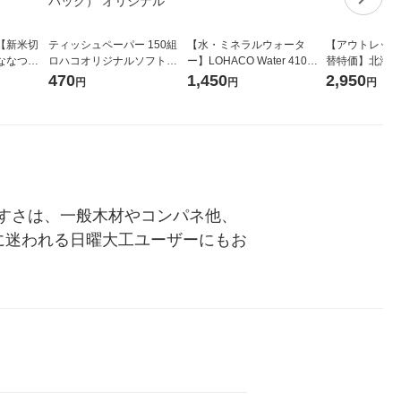
【新米切
ティッシュペーパー 150組
【水・ミネラルウォータ
【アウトレット
ななつぼ
ロハコオリジナルソフトパ
ー】LOHACO Water 410ml
替特価】北海道
袋 令和7年産
ックティッシュ フィオナ オ
1箱（20本入）ラベルレス
し 精白米 5kg
470
1,450
2,950
円
円
円
ジナル
リジナル 1セット（10個：
（イチオシ） オリジナル
米 木徳神糧 オ
5個入×2パック） オリジナ
ル
やすさは、一般木材やコンパネ他、
に迷われる日曜大工ユーザーにもお