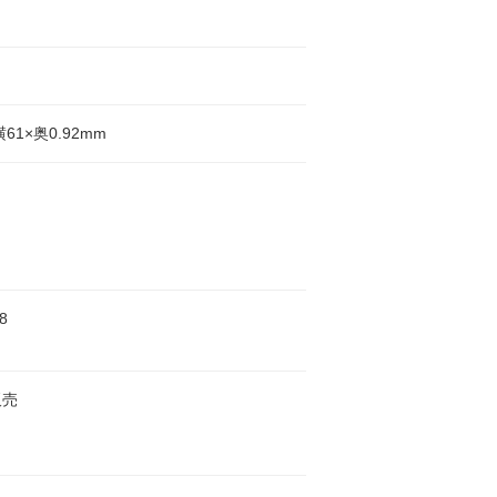
横61×奥0.92mm
8
販売