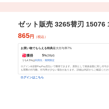
ゼット販売 3265替刃 15076 
865
円
（税込）
お買い物でもらえる特典
最大付与率7%
5
獲得
%
(38pt)
うち4.5%は
利用先・期間限定
ログイン&全額PayPay支払いで獲得できます。原則として税抜金額に対し付与
も実際の付与数、付与率が少ない場合があります。詳細は内訳からご確認くださ
ログインはこちら