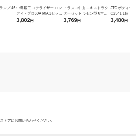
ランプ 45
中島銅工 コテライザー ハン
トラスコ中山 エキストラク
JTC ボディープ
ディ・プロ60A 60A 1セット
ターセット ラセン型 6本組
C2541 1個（
276-5152
プラケース EXS-1816 1セッ
3,802
3,769
3,480
円
円
円
ト 231-9322
ストアにお問い合わせください。