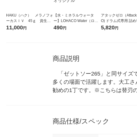
HAKU（ハク） メラノフォ
【水・ミネラルウォータ
アタックゼロ（Attack
ーカスＩＶ 45ｇ 資生
ー】LOHACO Water（ロハ
O) ドラム式専用 詰め
堂 おまけ付き
コウォーター）2L ラベルレ
ガジャンボ 2300g 1
11,000
490
5,820
円
円
円
ス 1箱（5本入）（イチオ
（2個入) 洗濯洗剤 花
シ） オリジナル
商品説明
　「ゼットソー265」と同サイ
多くの場面で活躍します。大工さ
勧めの1丁です。※こちらは替刃
商品仕様/スペック