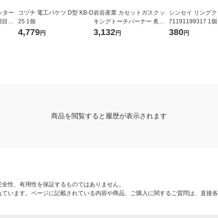
ッター
コヅチ 電工バケツ D型 KB-D
岩谷産業 カセットガスクッ
シンセイ リングク
用目盛
25 1個
キングトーチバーナー 炙り
71191199317 1個
の達人II CB-TC-CKWHP 1台
4,779
3,132
380
円
円
円
商品を閲覧すると履歴が表示されます
安全性、有用性を保証するものではありません。
れています。ページに記載されている内容や商品、ご購入に関するご質問は、直接各