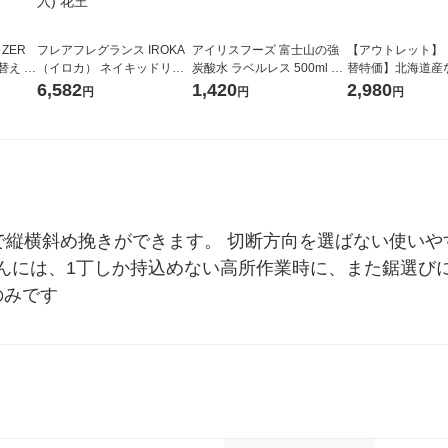
 ZER
フレアフレグランス IROKA
アイリスフーズ 富士山の強
【アウトレット】
替え メ
（イロカ） ネイキッドリリ
炭酸水 ラベルレス 500ml 1
替特価】北海道産
セット
ーの香り 柔軟剤 詰め替え 超
箱（24本入）
し 無洗米 5kg 1
6,582
1,420
2,980
円
円
円
王
特大 1200ml 1セット（5個
米 木徳神糧 オリ
入) 花王
ズで縦横斜め挽きができます。 切断方向を選ばない使い
んには、1丁しか持込めない高所作業時に、また鋸選び
のみです