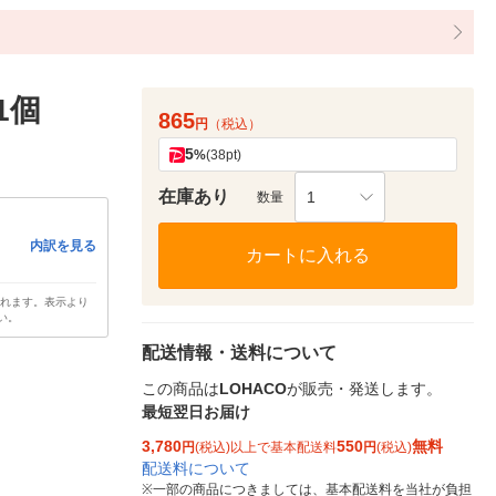
1個
865
円
（税込）
5
%
(38pt)
在庫あり
1
数量
内訳を見る
カートに入れる
されます。表示より
い。
配送情報・送料について
この商品は
LOHACO
が販売・発送します。
最短翌日お届け
3,780
550
無料
円
(税込)以上で基本配送料
円
(税込)
配送料について
※
一部の商品につきましては、基本配送料を当社が負担