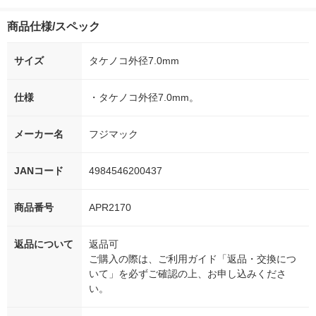
付き
ー）2L ラベルレス 1
ボ 2300g 1セット（2
柔軟剤 詰め替
箱（5本入）（イチオ
個入) 洗濯洗剤 花王
大 1200ml 
商品仕様/スペック
シ） オリジナル
（5個入) 花王
サイズ
タケノコ外径7.0mm
仕様
・タケノコ外径7.0mm。
メーカー名
フジマック
JANコード
4984546200437
商品番号
APR2170
返品について
返品可
ご購入の際は、ご利用ガイド「返品・交換につ
いて」を必ずご確認の上、お申し込みくださ
い。