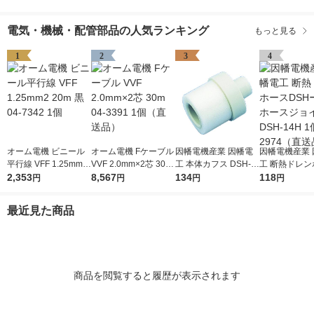
電気・機械・配管部品の人気ランキング
もっと見る
1
2
3
4
オーム電機 ビニール
オーム電機 Fケーブル
因幡電機産業 因幡電
因幡電機産業 
平行線 VFF 1.25mm2
VVF 2.0mm×2芯 30m
工 本体カフス DSH-1
工 断熱ドレン
20m 黒 04-7342 1個
2,353
04-3391 1個（直送
8,567
4C 1個 761-2966（直
134
SHー14用ホ
118
円
円
円
円
品）
送品）
イント DSH-1
761-2974
最近見た商品
商品を閲覧すると履歴が表示されます