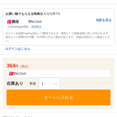
お買い物でもらえる特典
最大付与率7%
内訳を見る
5
獲得
%
(15pt)
うち4.5%は
利用先・期間限定
ログイン&全額PayPay支払いで獲得できます。原則として税抜金額に対し付与されます。
表示よりも実際の付与数、付与率が少ない場合があります。詳細は内訳からご確認くださ
い。
ログインはこちら
364
円
（税込）
5
%
(15pt)
在庫あり
1
数量
カートに入れる