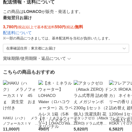
配送情報・送料について
この商品は
LOHACO
が販売・発送します。
最短翌日お届け
3,780
550
無料
円
(税込)以上で基本配送料
円
(税込)
配送料について
※
一部の商品につきましては、基本配送料を当社が負担いたします。
在庫確認住所：東京都にお届け
賞味期限/使用期限・返品について
こちらの商品もおすすめ
HAKU（ハク） メラ
【水・ミネラルウォー
アタックゼロ（Attack
フレアフレグラ
ノフォーカスＩＶ 4
ター】LOHACO Wate
ZERO) ドラム式専用
ROKA（イロ
5ｇ 資生堂 おまけ
11,000
r（ロハコウォータ
490
詰め替え メガジャン
5,820
イキッドリリ
6,582
円
円
円
円