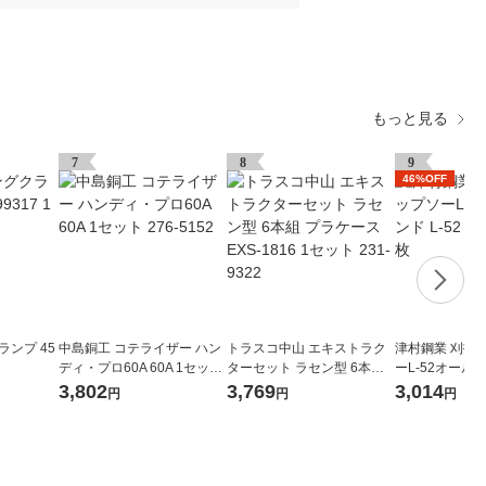
もっと見る
7
8
9
46%OFF
ランプ 45
中島銅工 コテライザー ハン
トラスコ中山 エキストラク
津村鋼業 刈払
ディ・プロ60A 60A 1セット
ターセット ラセン型 6本組
ーL-52オールラ
276-5152
プラケース EXS-1816 1セッ
255×2.0×52 1
3,802
3,769
3,014
円
円
円
ト 231-9322