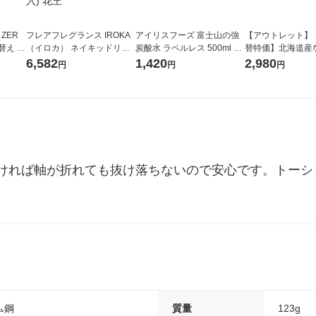
 ZER
フレアフレグランス IROKA
アイリスフーズ 富士山の強
【アウトレット】
替え メ
（イロカ） ネイキッドリリ
炭酸水 ラベルレス 500ml 1
替特価】北海道産
セット
ーの香り 柔軟剤 詰め替え 超
箱（24本入）
し 無洗米 5kg 1
6,582
1,420
2,980
円
円
円
王
特大 1200ml 1セット（5個
米 木徳神糧 オリ
入) 花王
ければ軸が折れても抜け落ちないので安心です。トーショ
ム鋼
質量
123g