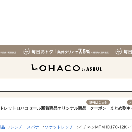
獲得はこちら
レ
トレット
ロハコセール
新着商品
オリジナル商品
クーポン
まとめ割
キ
用品
レンチ・スパナ
ソケットレンチ
イチネンMTM ID17C-12K