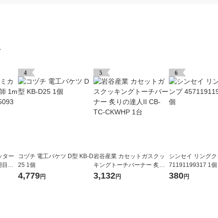
グ
4
5
6
ッター
コヅチ 電工バケツ D型 KB-D
岩谷産業 カセットガスクッ
シンセイ リングク
用目盛
25 1個
キングトーチバーナー 炙り
71191199317 1個
の達人II CB-TC-CKWHP 1台
4,779
3,132
380
円
円
円