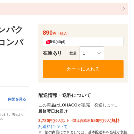
インパク
890
円
（税込）
 コンパ
5
%
(40pt)
在庫あり
1
数量
カートに入れる
配送情報・送料について
内訳を見る
この商品は
LOHACO
が販売・発送します。
最短翌日お届け
されます。表示より
い。
3,780
550
無料
円
(税込)以上で基本配送料
円
(税込)
配送料について
※
一部の商品につきましては、基本配送料を当社が負担