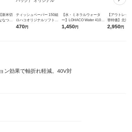
【新米切
ティッシュペーパー 150組
【水・ミネラルウォータ
【アウトレット
ななつぼ
ロハコオリジナルソフトパ
ー】LOHACO Water 410ml
替特価】北海道
袋 令和7年産
ックティッシュ フィオナ オ
1箱（20本入）ラベルレス
し 精白米 5kg
470
1,450
2,950
円
円
円
ジナル
リジナル 1セット（10個：
（イチオシ） オリジナル
米 木徳神糧 オ
5個入×2パック） オリジナ
ル
ン効果で軸折れ軽減。40V対