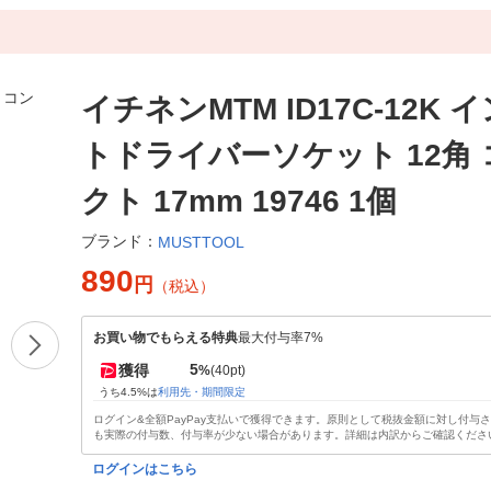
イチネンMTM ID17C-12K 
トドライバーソケット 12角
クト 17mm 19746 1個
ブランド：
MUSTTOOL
890
円
（税込）
お買い物でもらえる特典
最大付与率7%
5
獲得
%
(40pt)
うち4.5%は
利用先・期間限定
ログイン&全額PayPay支払いで獲得できます。原則として税抜金額に対し付与
も実際の付与数、付与率が少ない場合があります。詳細は内訳からご確認くださ
ログインはこちら