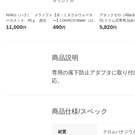
HAKU（ハク） メラノフォ
【水・ミネラルウォータ
アタックゼロ（Attack
ーカスＩＶ 45ｇ 資生
ー】LOHACO Water（ロハ
O) ドラム式専用 詰め
堂 おまけ付き
コウォーター）2L ラベルレ
ガジャンボ 2300g 1
11,000
490
5,820
円
円
円
ス 1箱（5本入）（イチオ
（2個入) 洗濯洗剤 花
シ） オリジナル
商品説明
専用の落下防止アダプタに取り付
応。
商品仕様/スペック
材質
クロムバナジウ