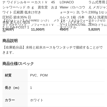
【アウトレット】カク
HAKU（ハク） メラ
【水・ミネラルウォー
アタックゼロ（A
ダイ ガオナ ワイドシ
ノフォーカスＩＶ 4
ター】LOHACO Wate
ZERO) ドラ
ルキーシャワーヘッド
3,969
5ｇ 資生堂 おまけ
11,000
r（ロハコウォータ
490
詰め替え メガ
5,820
円
円
円
円
ホワイト 広範囲 低水
付き
ー）2L ラベルレス 1
ボ 2300g 1
圧対応 節水35% 日本
箱（5本入）（イチオ
個入) 洗濯洗剤
商品説明
製 柔らかい肌当たり
シ） オリジナル
GA-FC027 1個
【在庫処分品】水栓と給水ホースをワンタッチで接続することがで
きます。
商品仕様/スペック
材質
PVC、POM
長さ（m）
1
カラー
ホワイト