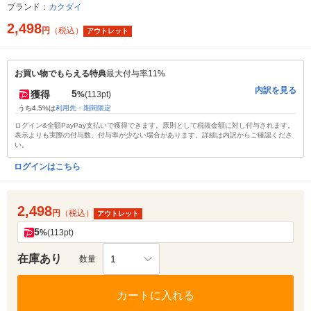
ブランド：
カクダイ
2,498
円
（税込）
アウトレット
お買い物でもらえる特典
最大付与率11%
内訳を見る
5
獲得
%
(113pt)
うち4.5%は
利用先・期間限定
ログイン&全額PayPay支払いで獲得できます。原則として税抜金額に対し付与されます。
表示よりも実際の付与数、付与率が少ない場合があります。詳細は内訳からご確認くださ
い。
ログインはこちら
2,498
円
（税込）
アウトレット
5
%
(113pt)
在庫あり
1
数量
カートに入れる