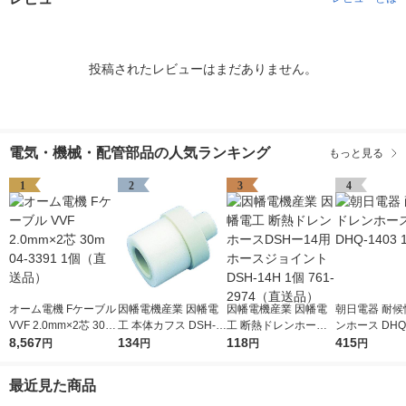
投稿されたレビューはまだありません。
電気・機械・配管部品の人気ランキング
もっと見る
1
2
3
4
オーム電機 Fケーブル
因幡電機産業 因幡電
因幡電機産業 因幡電
朝日電器 耐候
VVF 2.0mm×2芯 30m
工 本体カフス DSH-1
工 断熱ドレンホースD
ンホース DHQ-
04-3391 1個（直送
8,567
4C 1個 761-2966（直
134
SHー14用ホースジョ
118
個
415
円
円
円
円
品）
送品）
イント DSH-14H 1個
761-2974（直送品）
最近見た商品