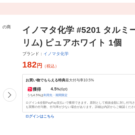
イノマタ化学 #5201 タルミー
リム) ピュアホワイト 1個
イノマタ化学
ブランド：
182
円
（税込）
お買い物でもらえる特典
最大付与率10.5%
4.5
獲得
%
(6pt)
うち4.5%は
利用先・期間限定
ログイン&全額PayPay支払いで獲得できます。原則として税抜金額に対し付与
も実際の付与数、付与率が少ない場合があります。詳細は内訳からご確認くださ
ログインはこちら