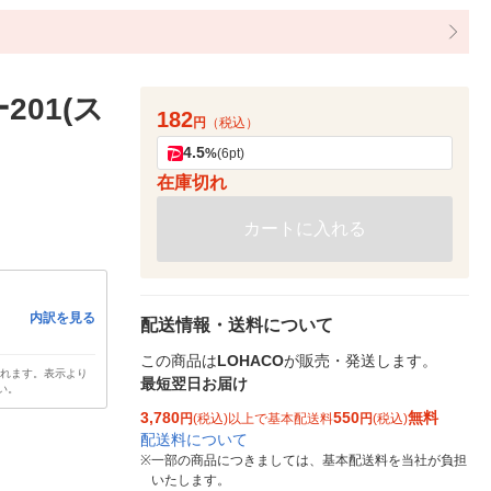
201(ス
182
円
（税込）
4.5
%
(6pt)
在庫切れ
カートに入れる
内訳を見る
配送情報・送料について
この商品は
LOHACO
が販売・発送します。
されます。表示より
最短翌日お届け
い。
3,780
550
無料
円
(税込)以上で基本配送料
円
(税込)
配送料について
※
一部の商品につきましては、基本配送料を当社が負担
いたします。