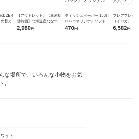
ck ZER
【アウトレット】【新米切
ティッシュペーパー 150組
フレアフレグラン
詰め替え メ
替特価】北海道産ななつぼ
ロハコオリジナルソフトパ
（イロカ） ネ
 1セット
し 無洗米 5kg 1袋 令和7年産
ックティッシュ フィオナ オ
ーの香り 柔軟剤
2,980
470
6,582
円
円
円
 花王
米 木徳神糧 オリジナル
リジナル 1セット（10個：
特大 1200ml
5個入×2パック） オリジナ
入) 花王
ル
んな場所で、いろんな小物をお気
ト。
ホワイト