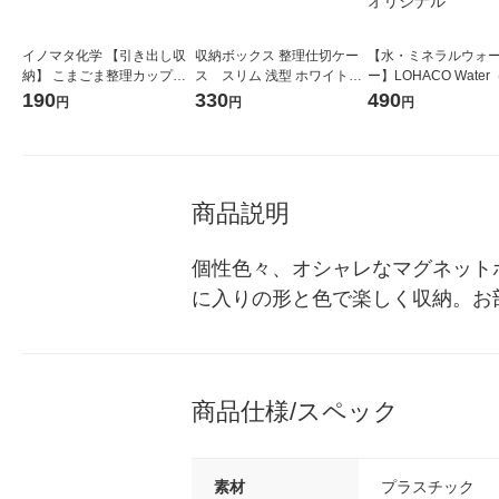
イノマタ化学 【引き出し収
収納ボックス 整理仕切ケー
【水・ミネラルウォ
納】 こまごま整理カップM 3
ス スリム 浅型 ホワイト
ー】LOHACO Wate
P 4081 1セット(3個)
幅190×奥行260×高さ115m
コウォーター）2L ラ
190
330
490
円
円
円
m 1個 オリジナル
ス 1箱（5本入）（イ
シ） オリジナル
商品説明
個性色々、オシャレなマグネット
に入りの形と色で楽しく収納。お
商品仕様/スペック
素材
プラスチック