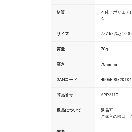
材質
本体：ポリエチ
石
サイズ
7×7.5×高さ10.6
質量
70g
高さ
75mmmm
JANコード
4905596520184
商品番号
APR2115
返品について
返品可
ご購入の際は、
備考