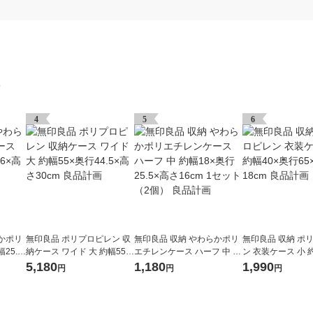
グ
4
5
6
かポリ
無印良品 ポリプロピレン 収
無印良品 収納 やわらかポリ
無印良品 収納 ポ
25.5
納ケース ワイド 大 約幅55×
エチレンケース ハーフ 中 約
ン 衣装ケース 小 
良品計
奥行44.5×高さ30cm 良品計
幅18×奥行25.5×高さ16cm 1
行65×高さ18cm
5,180
1,180
1,990
円
円
円
画
セット（2個） 良品計画