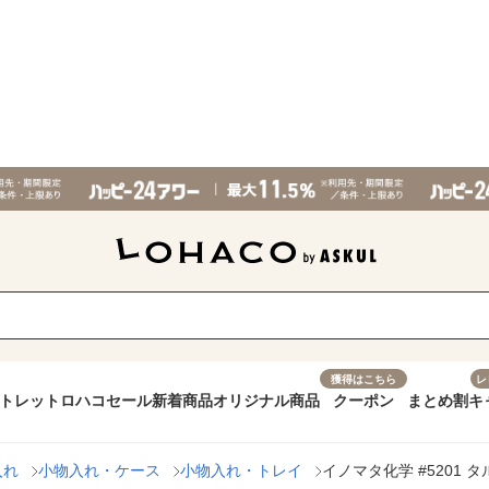
獲得はこちら
レ
トレット
ロハコセール
新着商品
オリジナル商品
クーポン
まとめ割
キ
入れ
小物入れ・ケース
小物入れ・トレイ
イノマタ化学 #5201 タ