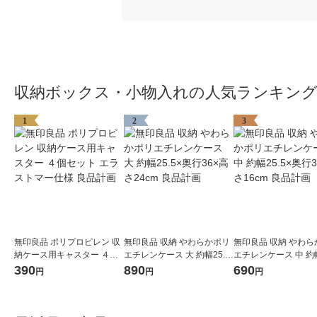
収納ボックス・小物入れの人気ランキン
1
2
3
無印良品 ポリプロピレン 収
無印良品 収納 やわらかポリ
無印良品 収納 やわら
納ケース用キャスター ４個
エチレンケース 大 約幅25.5
エチレンケース 中 約幅
セット エラストマー仕様 良
×奥行36×高さ24cm 良品計
×奥行36×高さ16cm 
390
890
690
円
円
円
品計画
画
画