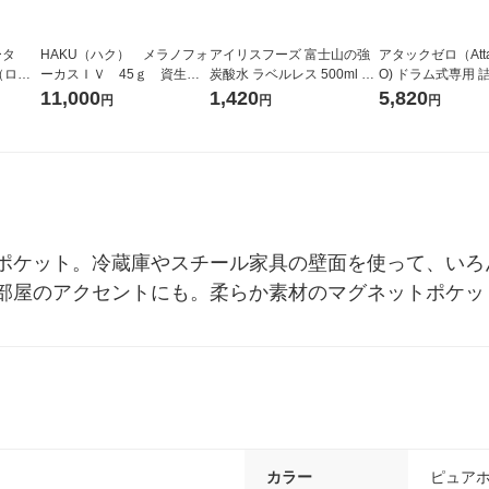
ータ
HAKU（ハク） メラノフォ
アイリスフーズ 富士山の強
アタックゼロ（Atta
r（ロハ
ーカスＩＶ 45ｇ 資生
炭酸水 ラベルレス 500ml 1
O) ドラム式専用 
ベルレ
堂 おまけ付き
箱（24本入）
ガジャンボ 2300g
11,000
1,420
5,820
円
円
円
チオ
（2個入) 洗濯洗剤
ポケット。冷蔵庫やスチール家具の壁面を使って、いろ
部屋のアクセントにも。柔らか素材のマグネットポケッ
カラー
ピュア