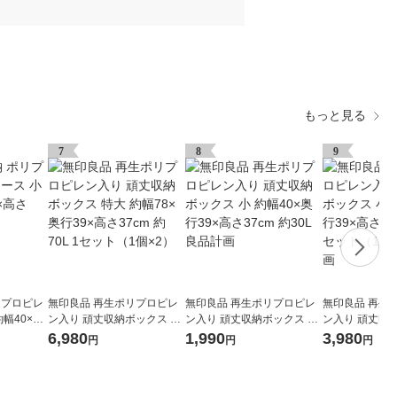
もっと見る
7
8
9
リプロピレ
無印良品 再生ポリプロピレ
無印良品 再生ポリプロピレ
無印良品 再生
約幅40×奥
ン入り 頑丈収納ボックス 特
ン入り 頑丈収納ボックス 小
ン入り 頑丈収
 良品計画
大 約幅78×奥行39×高さ37c
約幅40×奥行39×高さ37cm
約幅40×奥行39
6,980
1,990
3,980
円
円
円
m 約70L 1セット（1個×2）
約30L 良品計画
約30L 1セット
品計画