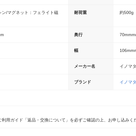
レン/マグネット：フェライト磁
耐荷重
約500g
cm
奥行
70mmm
幅
106mm
メーカー名
イノマ
ブランド
イノマ
ご利用ガイド「返品・交換について」を必ずご確認の上、お申し込みく