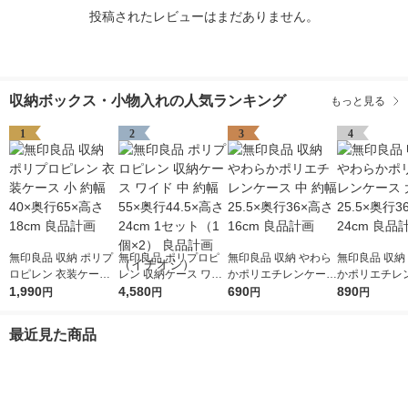
投稿されたレビューはまだありません。
収納ボックス・小物入れの人気ランキング
もっと見る
1
2
3
4
無印良品 収納 ポリプ
無印良品 ポリプロピ
無印良品 収納 やわら
無印良品 収納
ロピレン 衣装ケース
レン 収納ケース ワイ
かポリエチレンケース
かポリエチレ
小 約幅40×奥行65×高
1,990
ド 中 約幅55×奥行44.
4,580
中 約幅25.5×奥行36×
690
大 約幅25.5×
890
円
円
円
円
さ18cm 良品計画
5×高さ24cm 1セット
高さ16cm 良品計画
高さ24cm 良
（1個×2） 良品計画
最近見た商品
（イチオシ）