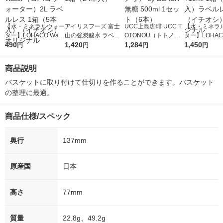
【水・ミネラルウォー
アイリスフーズ 富士
UCC上島珈琲 UCC T
【水・ミネラ
ター】LOHACO Wate
山の強炭酸水 ラベル
OTONOU（トトノ
ター】LOHACO
r（ロハコウォータ
490
レス 500ml 1箱（24
1,420
ウ） by BLACK無糖 5
1,284
r 410ml 1箱
1,450
円
円
円
円
ー）2L ラベルレス 1
本入）
00ml 1セット（6本）
入）ラベルレ
箱（5本入）（イチオ
オシ） オリジ
商品説明
シ） オリジナル
バスケットに取り付けて仕切りを作ることができます。バスケット
の整理に最適。
商品仕様/スペック
奥行
137mm
原産国
日本
高さ
77mm
質量
22.8g、49.2g