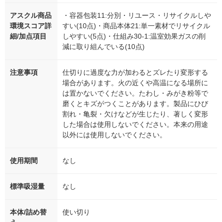
アスクル商品
・容器包装11:分別・リユース・リサイクルしや
環境スコア詳
すい(10点)・商品本体21:単一素材でリサイクル
細/加点項目
しやすい(5点)・仕組み30-1:温室効果ガスの削
減に取り組んでいる(10点)
注意事項
仕切りに過度な力が加わるとズレたり変形する
場合があります。火の近くや高温になる場所に
は置かないでください。たわし・みがき粉等で
磨くとキズがつくことがあります。製品にひび
割れ・亀裂・欠けなどが生じたり、著しく変形
した場合は使用しないでください。本来の用途
以外には使用しないでください。
使用期間
なし
標準吸湿量
なし
本体/詰め替
使い切り