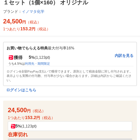
１セット（1個×160） オリジナル
ブランド：
イノマタ化学
24,500
円
（税込）
153.2
1つあたり
円
（税込）
お買い物でもらえる特典
最大付与率16%
内訳を見る
5
獲得
%
(1,123pt)
うち4.5%は
利用先・期間限定
ログイン&全額PayPay支払いで獲得できます。原則として税抜金額に対し付与されます。
表示よりも実際の付与数、付与率が少ない場合があります。詳細は内訳からご確認くださ
い。
ログインはこちら
24,500
円
（税込）
153.2
1つあたり
円
（税込）
5
%
(1,123pt)
在庫切れ