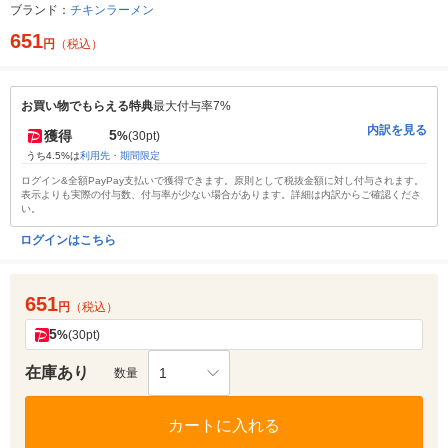
ブランド：
チキンラーメン
651
円
（税込）
お買い物でもらえる特典
最大付与率7%
内訳を見る
5
獲得
%
(30pt)
うち4.5%は
利用先・期間限定
ログイン&全額PayPay支払いで獲得できます。原則として税抜金額に対し付与されます。
表示よりも実際の付与数、付与率が少ない場合があります。詳細は内訳からご確認くださ
い。
ログインはこちら
651
円
（税込）
5
%
(30pt)
在庫あり
1
数量
カートに入れる