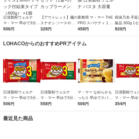
日清製粉ウェルナ
【アウトレット】麺の
業務用 マ・マー THE
揖保乃糸 手延
マ・マー 早ゆで3分ス
スナオシ ソースやき
PRO スパゲティ 1.6m
級品 300g 1
パゲティ2/3サイズ1.6
506
そば 1セット（1食×
328
m 1kg 1個 日清製粉ウ
458
袋）
920
円
円
円
円
mm チャック付結束タ
3） カップラーメン
ェルナ パスタ 大容量
イプ （400g） ×1個
LOHACOからのおすすめPRアイテム
日清製粉ウェルナ
日清製粉ウェルナ
マ・マー なめらかも
日清製粉ウェ
マ・マー 早ゆで3分ス
マ・マー 早ゆで3分ス
っちり 早ゆでスパゲ
マ・マー 早ゆ
パゲティ2/3サイズ1.6
506
パゲティ 1.6mm チャ
558
ティ 2/3サイズ チャッ
506
ゲティ FineFa
354
円
円
円
円
mm チャック付結束タ
ック付結束タイプ (50
ク付結束 400g 1個 日
んぱくタイプ 1
イプ （400g） ×1個
0g) ×1個
清製粉ウェルナ パス
300g ×1個
最近見た商品
タ