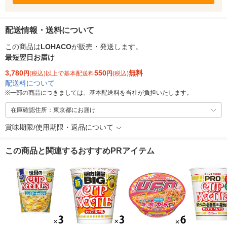
配送情報・送料について
この商品は
LOHACO
が販売・発送します。
最短翌日お届け
3,780
550
無料
円
(税込)以上で基本配送料
円
(税込)
配送料について
※
一部の商品につきましては、基本配送料を当社が負担いたします。
在庫確認住所：東京都にお届け
賞味期限/使用期限・返品について
この商品と関連するおすすめPRアイテム