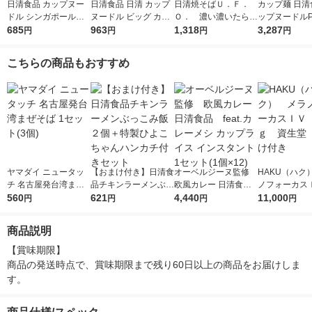
日清食品 カップヌー
日清食品 日清 カップ
日清焼そばＵ．Ｆ．
カップ麺 日清
ドル シンガポール風
ヌードル ビッグ カッ
Ｏ． 濃い濃いたらこ
ップヌードルPR
ラクサ [ココナッツミ
685
プ麺大盛 カップラー
963
6個 日清食品
1,318
ロ) 高たんぱ
3,287
円
円
円
円
ルクの濃厚スパイシー
メン 1セット（3食）
質さらに塩分控
スープ] 3個 カップ麺
セット（1個×1
こちらの商品もおすすめ
カップラーメン
ーメン
ヤマダイ ニュータッ
【おまけ付き】日清食
オーベルジーヌ監修
HAKU（ハク
チ 名古屋発台湾まぜ
品チキンラーメンぶっ
欧風カレー 日清食
ノフォーカス
そば 1セット(3個)
560
こみ飯２個＋特製ひよ
621
品 feat.カレーメシ
4,440
5ｇ 資生堂
11,000
円
円
円
円
こちゃんハンカチ付き
カップライス インス
付き
セット
タント 1セット(1個×1
商品説明
2)
【賞味期限】

商品の発送時点で、賞味期限まで残り60日以上の商品をお届けしま
す。