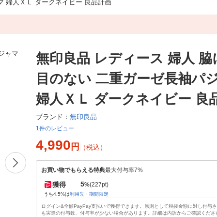
マ 婦人ＸＬ ダークネイビー 良品計画
無印良品 レディース 婦人 
目のない 二重ガーゼ長袖パ
婦人ＸＬ ダークネイビー 良
無印良品
ブランド：
1件のレビュー
4,990
円
（税込）
お買い物でもらえる特典
最大付与率7%
5
獲得
%
(227pt)
うち4.5%は
利用先・期間限定
ログイン&全額PayPay支払いで獲得できます。原則として税抜金額に対し付与
も実際の付与数、付与率が少ない場合があります。詳細は内訳からご確認くださ