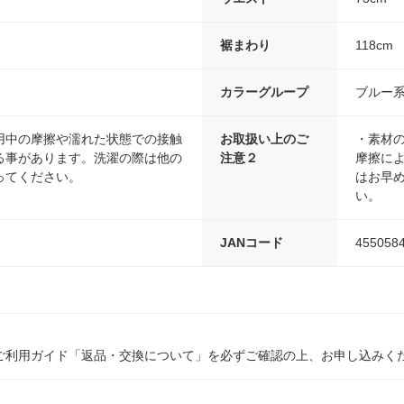
裾まわり
118cm
カラーグループ
ブルー
用中の摩擦や濡れた状態での接触
お取扱い上のご
・素材
る事があります。洗濯の際は他の
注意２
摩擦に
ってください。
はお早
い。
JANコード
455058
ご利用ガイド「返品・交換について」を必ずご確認の上、お申し込みく