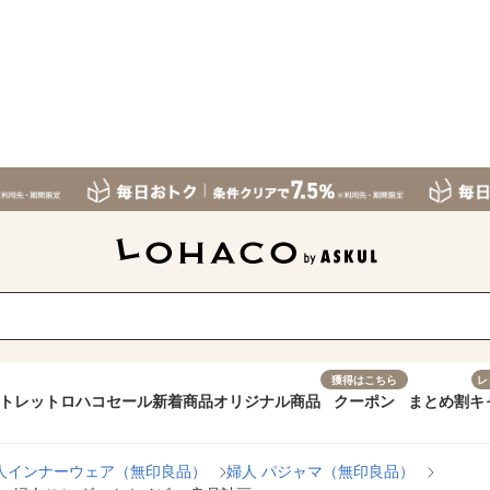
獲得はこちら
レ
トレット
ロハコセール
新着商品
オリジナル商品
クーポン
まとめ割
キ
人インナーウェア（無印良品）
婦人 パジャマ（無印良品）