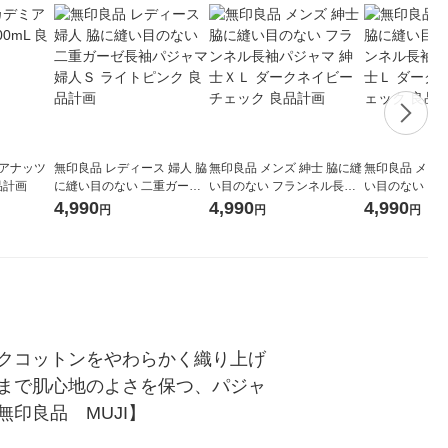
ミアナッツ
無印良品 レディース 婦人 脇
無印良品 メンズ 紳士 脇に縫
無印良品 メンズ
品計画
に縫い目のない 二重ガーゼ
い目のない フランネル長袖
い目のない フ
長袖パジャマ 婦人Ｓ ライト
パジャマ 紳士ＸＬ ダークネ
パジャマ 紳士
4,990
4,990
4,990
円
円
円
ピンク 良品計画
イビーチェック 良品計画
ビーチェック 
クコットンをやわらかく織り上げ
まで肌心地のよさを保つ、パジャ
印良品　MUJI】