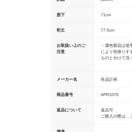
股下
71cm
裄丈
77.5cm
お取扱い上のご
・濃色製品は使
注意
により色移りす
ものと分けて洗
メーカー名
良品計画
商品番号
APR1070
返品について
返品可
ご購入の際は、
備考