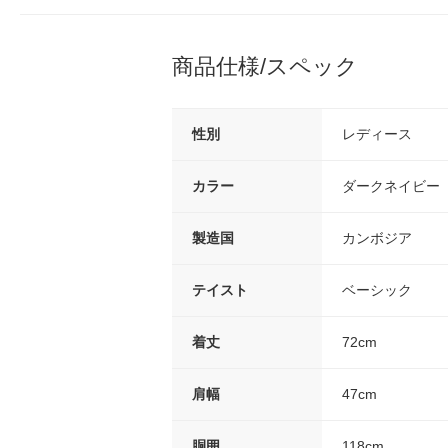
商品仕様/スペック
性別
レディース
カラー
ダークネイビー
製造国
カンボジア
テイスト
ベーシック
着丈
72cm
肩幅
47cm
胴囲
118cm