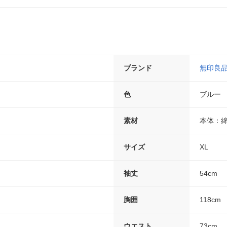
ブランド
無印良
色
ブルー
素材
本体：綿
サイズ
XL
袖丈
54cm
胸囲
118cm
ウエスト
73cm