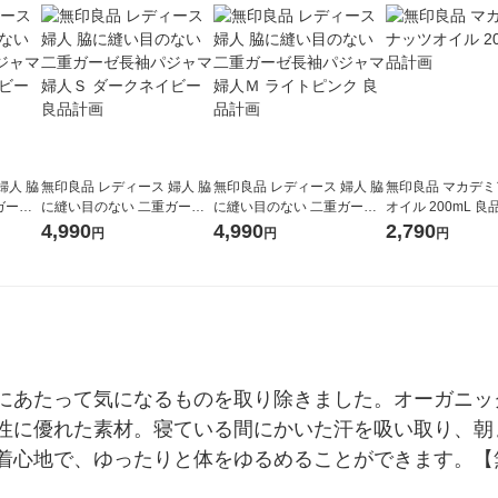
婦人 脇
無印良品 レディース 婦人 脇
無印良品 レディース 婦人 脇
無印良品 マカデ
ガーゼ
に縫い目のない 二重ガーゼ
に縫い目のない 二重ガーゼ
オイル 200mL 良
ダーク
長袖パジャマ 婦人Ｓ ダーク
長袖パジャマ 婦人Ｍ ライト
4,990
4,990
2,790
円
円
円
ネイビー 良品計画
ピンク 良品計画
にあたって気になるものを取り除きました。オーガニッ
性に優れた素材。寝ている間にかいた汗を吸い取り、朝
着心地で、ゆったりと体をゆるめることができます。【無