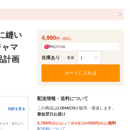
脇に縫い
4,990
円
（税込）
ジャマ
5
%
(227pt)
品計画
在庫あり
1
数量
カートに入れる
配送情報・送料について
この商品は
LOHACO
が販売・発送します。
内訳を見る
最短翌日お届け
3,780
550
無料
円
(税込)以上で基本配送料
円
(税込)
されます。表示より
い。
配送料について