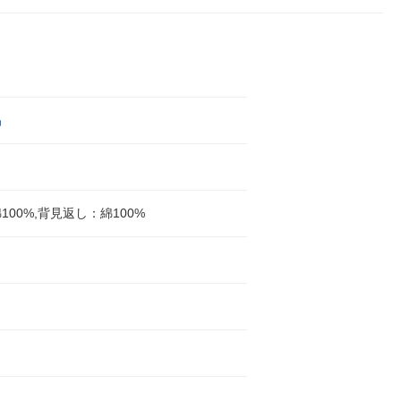
品
100%,背見返し：綿100%