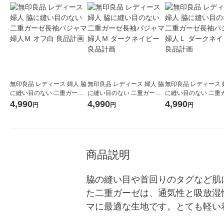
無印良品 レディース 婦人 脇
無印良品 レディース 婦人 脇
無印良品 レディース 
に縫い目のない 二重ガーゼ
に縫い目のない 二重ガーゼ
に縫い目のない 二重
長袖パジャマ 婦人Ｍ オフ白
長袖パジャマ 婦人Ｍ ダーク
長袖パジャマ 婦人Ｌ 
4,990
4,990
4,990
円
円
円
良品計画
ネイビー 良品計画
ネイビー 良品計画
商品説明
脇の縫い目や首回りのタグなど肌
た二重ガーゼは、通気性と吸放湿
マに最適な生地です。とても軽い