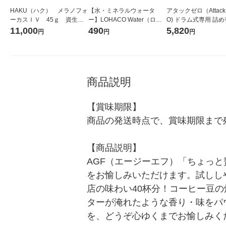
HAKU（ハク） メラノフォ
【水・ミネラルウォータ
アタックゼロ（Attack
ーカスＩＶ 45ｇ 資生
ー】LOHACO Water（ロハ
O) ドラム式専用 詰め
堂 おまけ付き
コウォーター）2L ラベルレ
ガジャンボ 2300g 1
11,000
490
5,820
円
円
円
ス 1箱（5本入）（イチオ
（2個入) 洗濯洗剤 花
シ） オリジナル
商品説明
【賞味期限】

商品の発送時点で、賞味期限まで残
【商品説明】

AGF（エージーエフ）「ちょっ
をお愉しみいただけます。試しし
店の味わい40杯分！コーヒー豆
ターが淹れたような香り・味をパ
を、どうぞ心ゆくまでお愉しみく