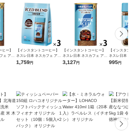
ーヒー】
【インスタントコーヒー】
【インスタントコーヒー】
【インスタント
フェ アイ
ネスレ日本 ネスカフェ アイ
ネスレ日本 ネスカフェ アイ
ネスレ日本 ネ
＆システム
スブレンド 1セット（50g×3
スブレンド エコ＆システム
スブレンド 瓶 
1,759
3,127
995
円
円
円
）
袋）
パック 1セット（95g×3本）