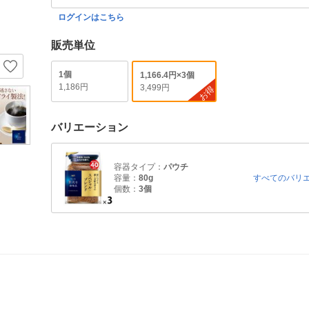
ログインはこちら
販売単位
1個
1,166.4円×3個
1,186円
3,499円
お得
バリエーション
容器タイプ：
パウチ
容量：
80g
すべてのバリ
個数：
3個