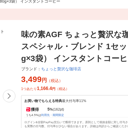
80g×3袋） インスタントコーヒー
味の素AGF ちょっと贅沢な
スペシャル・ブレンド 1セッ
g×3袋） インスタントコー
ちょっと贅沢な珈琲店
ブランド：
3,499
円
（税込）
1,166.4
1つあたり
円
（税込）
お買い物でもらえる特典
最大付与率11%
5
獲得
%
(162pt)
うち4.5%は
利用先・期間限定
ログイン&全額PayPay支払いで獲得できます。原則として税抜金額に対し付与
も実際の付与数、付与率が少ない場合があります。詳細は内訳からご確認くださ