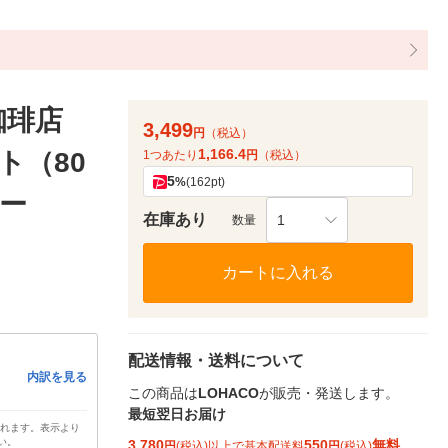
珈琲店
3,499
円
（税込）
1,166.4
ト（80
1つあたり
円
（税込）
5
%
(162pt)
ヒー
在庫あり
1
数量
カートに入れる
配送情報・送料について
内訳を見る
この商品は
LOHACO
が販売・発送します。
最短翌日お届け
されます。表示より
い。
3,780
550
無料
円
(税込)以上で基本配送料
円
(税込)