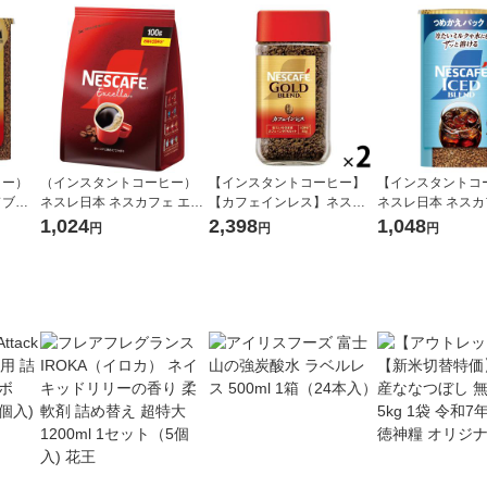
ヒー）
（インスタントコーヒー）
【インスタントコーヒー】
【インスタントコ
ドブレ
ネスレ日本 ネスカフェ エク
【カフェインレス】ネスカ
ネスレ日本 ネスカ
エコ＆
セラ 詰替え用 1袋（100g）
フェ ゴールドブレンド
スブレンド エコ
1,024
2,398
1,048
円
円
円
（60
（イチオシ）
カフェインレス 80g×2本
パック 1本（95g
【瓶】（イチオシ）