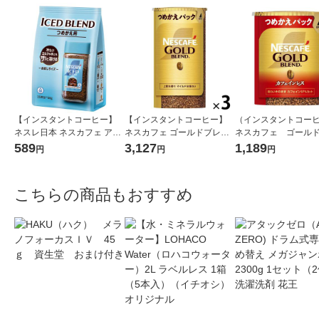
【インスタントコーヒー】
【インスタントコーヒー】
（インスタントコー
ネスレ日本 ネスカフェ アイ
ネスカフェ ゴールドブレン
ネスカフェ ゴール
スブレンド 1袋（50g）
ド エコ＆システムパック 1
ンドカフェインレス
589
3,127
1,189
円
円
円
セット（95g×3本）
システムパック 1本
g）（イチオシ）
こちらの商品もおすすめ