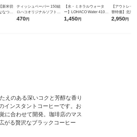
【新米切
ティッシュペーパー 150組
【水・ミネラルウォータ
【アウトレット
ななつぼ
ロハコオリジナルソフトパ
ー】LOHACO Water 410ml
替特価】北海道
袋 令和7年産
ックティッシュ フィオナ オ
1箱（20本入）ラベルレス
し 精白米 5kg
470
1,450
2,950
円
円
円
ジナル
リジナル 1セット（10個：
（イチオシ） オリジナル
米 木徳神糧 オ
5個入×2パック） オリジナ
ル
ごたえのある深いコクと芳醇な香り
のインスタントコーヒーです。お
味覚に合わせて開発。珈琲店のマス
広がる贅沢なブラックコーヒー