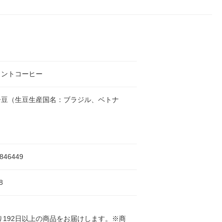
タントコーヒー
ー豆（生豆生産国名：ブラジル、ベトナ
）
1846449
8
192日以上の商品をお届けします。※商