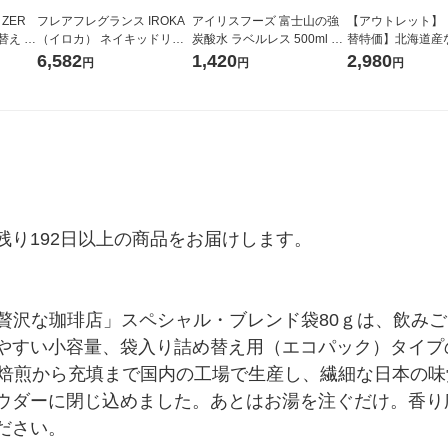
 ZER
フレアフレグランス IROKA
アイリスフーズ 富士山の強
【アウトレット】
替え メ
（イロカ） ネイキッドリリ
炭酸水 ラベルレス 500ml 1
替特価】北海道産
セット
ーの香り 柔軟剤 詰め替え 超
箱（24本入）
し 無洗米 5kg 1
6,582
1,420
2,980
円
円
円
王
特大 1200ml 1セット（5個
米 木徳神糧 オリ
入) 花王
り192日以上の商品をお届けします。

と贅沢な珈琲店」スペシャル・ブレンド袋80ｇは、飲み
やすい小容量、袋入り詰め替え用（エコパック）タイプ
の焙煎から充填まで国内の工場で生産し、繊細な日本の
ウダーに閉じ込めました。あとはお湯を注ぐだけ。香り
ださい。