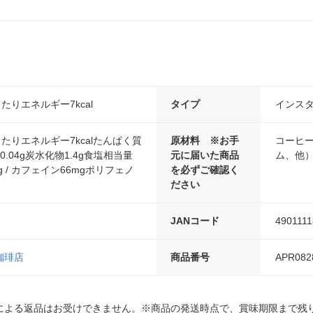
当たりエネルギー7kcal
タイプ
インス
)当たりエネルギー7kcalたんぱく質
原材料 ※お手
コーヒ
4〜0.04g炭水化物1.4g食塩相当量
元に届いた商品
ム、他
42g / カフェイン66mgポリフェノ
を必ずご確認く
ださい
JANコード
490111
珈琲店
商品番号
APR082
による返品はお受けできません。※商品の発送時点で、賞味期限まで残り