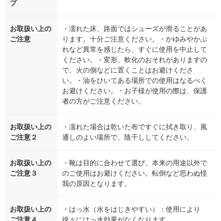
プ
お取扱い上の
・濡れた床、路面ではシューズが滑ることがあ
ご注意
ります。十分ご注意ください。・かゆみやかぶ
れなど異常を感じたら、すぐに使用を中止して
ください。・変形、軟化のおそれがありますの
で、火の側などに置くことはお避けくださ
い。・油をひいてある場所での使用はなるべく
お避けください。・お子様が使用の際は、保護
者の方がご注意ください。
お取扱い上の
・濡れた場合は乾いた布ですぐに拭き取り、風
ご注意２
通しのよい場所で、陰干ししてください。
お取扱い上の
・靴は目的に合わせて選び、本来の用途以外で
ご注意３
のご使用はお避けください。転倒など思わぬ怪
我の原因となります。
お取扱い上の
・はっ水（水をはじきやすい）：使用により
ご注意４
徐々にはっ水効果がなくなります。