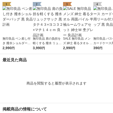
1
2
3
4
無印良品 ペン差し付
無印良品 肩の負担を
SALE 無印良品 メン
無印良品 パス
き 撥水ショルダーバ
軽くする 撥水 リュッ
ズ 紳士 着るタオル 両
カードケース
ッグ 黒 良品計画
2,990
クサック 黒 タテ４３
3,990
面パイル 半袖ルーム
2,990
付ストラップ 
390
円
円
円
円
×ヨコ３２×マチ１４
ウェアセット 紳士Ｍ
計画
ｃｍ 良品計画
杢グレー 良品計画
最近見た商品
商品を閲覧すると履歴が表示されます
掲載商品の情報について