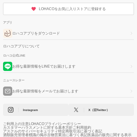
LOHACOをお気に入りストアに登録する
アプリ
ロハコアプリをダウンロード
ロハコアプリについて
ロハコ公式LINE
お得な最新情報をLINEでお届けします
ニュースレター
お得な最新情報をメールでお届けします
Instagram
X（旧Twitter）
ご利用上の注意
LOHACOプライバシーポリシー
カスタマーハラスメントに対する基本方針
ご利用規約
アスクルのサイバーセキュリティ
特定商取引法に基づく表記
酒類販売管理者標識の掲示
古物営業法に基づく表記
医薬品の販売に関する表示