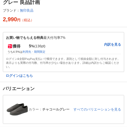
グレー 良品計画
ブランド：
無印良品
2,990
円
（税込）
お買い物でもらえる特典
最大付与率7%
内訳を見る
5
獲得
%
(136pt)
うち4.5%は
利用先・期間限定
ログイン&全額PayPay支払いで獲得できます。原則として税抜金額に対し付与されます。
表示よりも実際の付与数、付与率が少ない場合があります。詳細は内訳からご確認くださ
い。
ログインはこちら
バリエーション
カラー：
チャコールグレー
すべてのバリエーションを見る