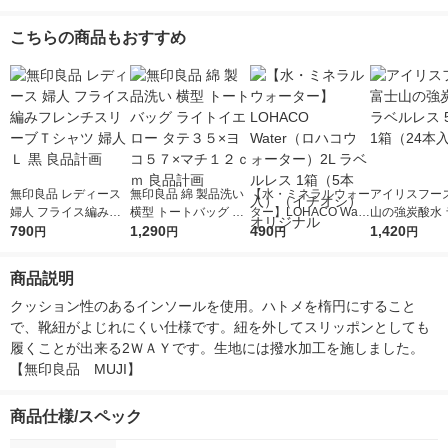
こちらの商品もおすすめ
無印良品 レディース
無印良品 綿 製品洗い
【水・ミネラルウォー
アイリスフーズ
婦人 フライス編みフ
横型 トートバッグ ラ
ター】LOHACO Wate
山の強炭酸水 
レンチスリーブＴシャ
790
イトイエロー タテ３
1,290
r（ロハコウォータ
490
レス 500ml 1
1,420
円
円
円
円
ツ 婦人Ｌ 黒 良品計画
５×ヨコ５７×マチ１
ー）2L ラベルレス 1
本入）
２ｃｍ 良品計画
箱（5本入）（イチオ
商品説明
シ） オリジナル
クッション性のあるインソールを使用。ハトメを楕円にすること
で、靴紐がよじれにくい仕様です。紐を外してスリッポンとしても
履くことが出来る2ＷＡＹです。生地には撥水加工を施しました。
【無印良品　MUJI】
商品仕様/スペック