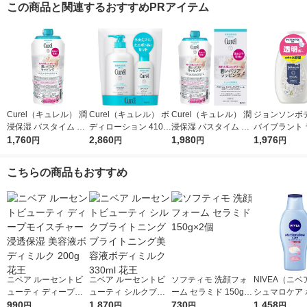
この商品と関連するおすすめPRアイテム
Curel（キュレル） 潤
Curel（キュレル） ボ
Curel（キュレル） 潤
ジョンソンボ
浸保湿 バスタイム モ
ディローション 410m
浸保湿 バスタイム モ
バイブラント 
イストバリアクリーム
1,760
L+110mLセット 花王
2,860
イストバリアクリーム
1,980
アンス アロマ
1,976
円
円
円
円
つけかえ用 310g 花王
310g 花王 敏感肌 乾
500ml 2個 
敏感肌 乾燥ケア
燥ケア
ション
こちらの商品もおすすめ
ニベア ルーセントビ
ニベア ルーセントビ
ソフティモ 洗顔フォ
NIVEA（ニベ
ューティ ディープモ
ューティ シルクブラ
ーム セラミド 150g×2
シュマロケア 
イスチャー 浸透保湿
990
イトニング ブライト
1,870
個
730
ミルク シルキ
1,458
円
円
円
円