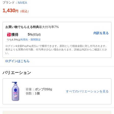
ブランド：
NIVEA
1,430
円
（税込）
お買い物でもらえる特典
最大付与率7%
内訳を見る
5
獲得
%
(65pt)
うち4.5%は
利用先・期間限定
ログイン&全額PayPay支払いで獲得できます。原則として税抜金額に対し付与されます。
表示よりも実際の付与数、付与率が少ない場合があります。詳細は内訳からご確認くださ
い。
ログインはこちら
バリエーション
容量：
ポンプ/350g
すべてのバリエーションを見る
個数：
1個