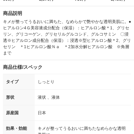
美容液ボディミルク 2
ニング美容液ボディミ
ワー 200ml 
00g 花王
ルク 330ml 花王
商品説明
キメが整ってうるおいに満ちた、なめらかで艶やかな透明美肌に。●
ヒアルロン4Ｇ美容液成分配合（保湿）：ヒアルロン酸＊1、グリセ
リン、グリコーゲン、グリセリルグルコシド、グルコサミン　〇浸
透※ヒアルロン成分配合（保湿）：浸透※型ヒアルロン酸＊2、グリ
セリン　＊1ヒアルロン酸Ｎａ　＊2加水分解ヒアルロン酸　※角層
まで
商品仕様/スペック
タイプ
しっとり
形状
液状 、液体
原産国
日本
効果・効能
キメが整ってうるおいに満ちたなめらかな透明