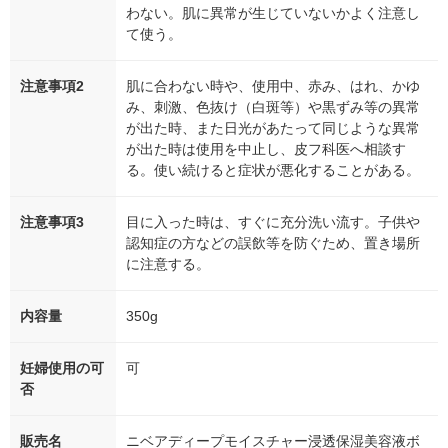
わない。肌に異常が生じていないかよく注意し
て使う。
注意事項2
肌に合わない時や、使用中、赤み、はれ、かゆ
み、刺激、色抜け（白斑等）や黒ずみ等の異常
が出た時、また日光があたって同じような異常
が出た時は使用を中止し、皮フ科医へ相談す
る。使い続けると症状が悪化することがある。
注意事項3
目に入った時は、すぐに充分洗い流す。子供や
認知症の方などの誤飲等を防ぐため、置き場所
に注意する。
内容量
350g
妊婦使用の可
可
否
販売名
ニベアディープモイスチャー浸透保湿美容液ボ