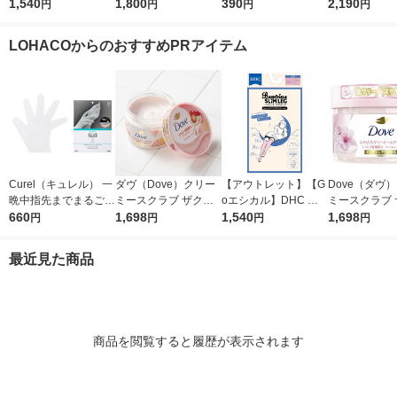
牛乳石鹸共進社
1,540
ポンプ 400mL ロート
1,800
ョンソンボディケア
390
良品計画
2,190
円
円
円
円
製薬
エクストラケア 高保
湿ローション 200mL
LOHACOからのおすすめPRアイテム
1個
Curel（キュレル） 一
ダヴ（Dove）クリー
【アウトレット】【G
Dove（ダヴ）
晩中指先までまるごと
ミースクラブ ザクロ
oエシカル】DHC バ
ミースクラブ 
守る お手入れ底上げ
660
＆シアバター 298g ユ
1,698
ンビーナ スリムレッ
1,540
＆ムスク 298
1,698
円
円
円
円
ハンドケアマスク Ｍ
ニリーバ
グ 超着圧エステニー
ーバ
花王
ハイソックス （かか
最近見た商品
とシート付き） 5001
4778 1足
商品を閲覧すると履歴が表示されます