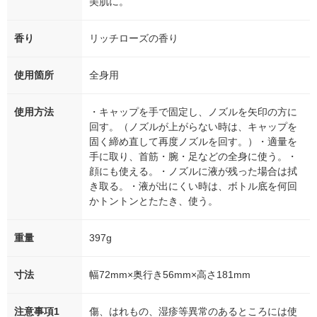
美肌に。
香り
リッチローズの香り
使用箇所
全身用
使用方法
・キャップを手で固定し、ノズルを矢印の方に
回す。（ノズルが上がらない時は、キャップを
固く締め直して再度ノズルを回す。）・適量を
手に取り、首筋・腕・足などの全身に使う。・
顔にも使える。・ノズルに液が残った場合は拭
き取る。・液が出にくい時は、ボトル底を何回
かトントンとたたき、使う。
重量
397g
寸法
幅72mm×奥行き56mm×高さ181mm
注意事項1
傷、はれもの、湿疹等異常のあるところには使