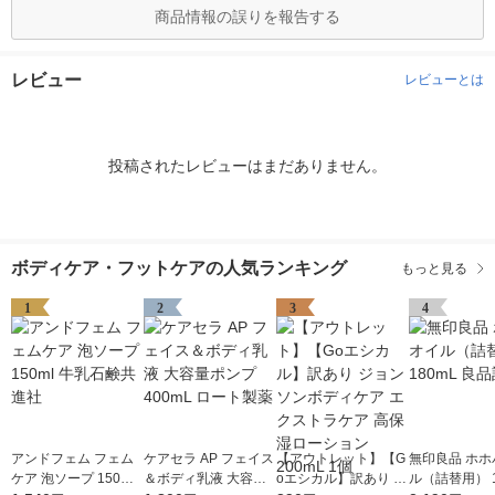
商品情報の誤りを報告する
レビュー
レビューとは
投稿されたレビューはまだありません。
ボディケア・フットケアの人気ランキング
もっと見る
1
2
3
4
アンドフェム フェム
ケアセラ AP フェイス
【アウトレット】【G
無印良品 ホホ
ケア 泡ソープ 150ml
＆ボディ乳液 大容量
oエシカル】訳あり ジ
ル（詰替用） 1