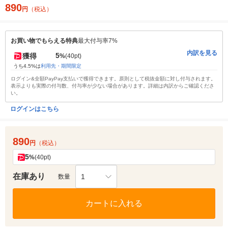
890
円
（税込）
お買い物でもらえる特典
最大付与率7%
内訳を見る
5
獲得
%
(40pt)
うち4.5%は
利用先・期間限定
ログイン&全額PayPay支払いで獲得できます。原則として税抜金額に対し付与されます。
表示よりも実際の付与数、付与率が少ない場合があります。詳細は内訳からご確認くださ
い。
ログインはこちら
890
円
（税込）
5
%
(40pt)
在庫あり
1
数量
カートに入れる