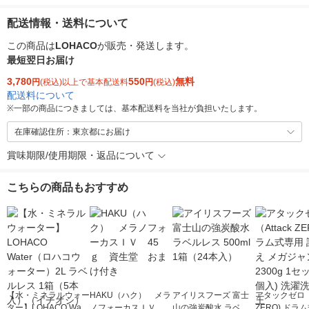
配送情報・送料について
この商品は
LOHACO
が販売・発送します。
最短翌日お届け
3,780
550
無料
円
(税込)以上で基本配送料
円
(税込)
配送料について
※
一部の商品につきましては、基本配送料を当社が負担いたします。
在庫確認住所：東京都にお届け
賞味期限/使用期限・返品について
こちらの商品もおすすめ
【水・ミネラルウォー
HAKU（ハク） メラ
アイリスフーズ 富士
アタックゼロ（A
ター】LOHACO Wate
ノフォーカスＩＶ 4
山の強炭酸水 ラベル
ZERO) ドラ