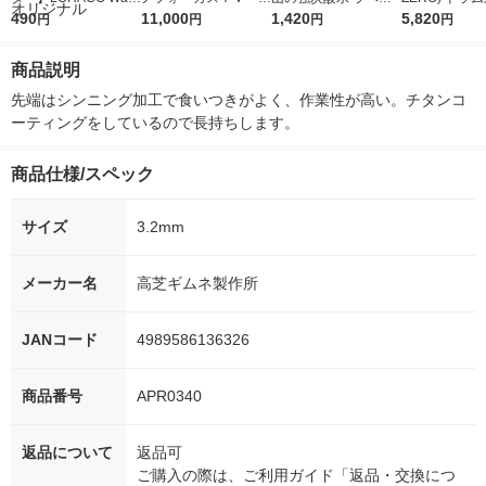
r（ロハコウォータ
490
5ｇ 資生堂 おまけ
11,000
レス 500ml 1箱（24
1,420
詰め替え メガ
5,820
円
円
円
円
ー）2L ラベルレス 1
付き
本入）
ボ 2300g 1
箱（5本入）（イチオ
個入) 洗濯洗剤
商品説明
シ） オリジナル
先端はシンニング加工で食いつきがよく、作業性が高い。チタンコ
ーティングをしているので長持ちします。
商品仕様/スペック
サイズ
3.2mm
メーカー名
高芝ギムネ製作所
JANコード
4989586136326
商品番号
APR0340
返品について
返品可
ご購入の際は、ご利用ガイド「返品・交換につ