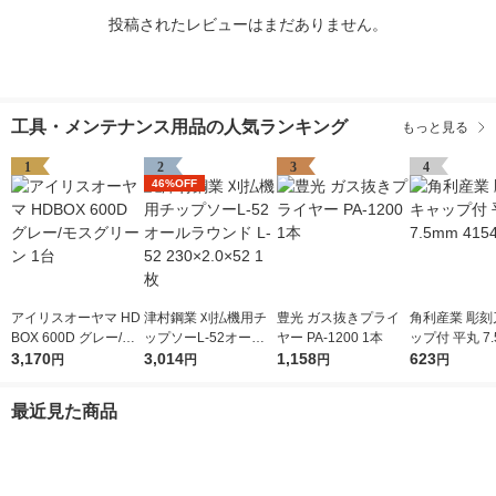
投稿されたレビューはまだありません。
工具・メンテナンス用品の人気ランキング
もっと見る
1
2
3
4
46%OFF
アイリスオーヤマ HD
津村鋼業 刈払機用チ
豊光 ガス抜きプライ
角利産業 彫刻
BOX 600D グレー/モ
ップソーL-52オール
ヤー PA-1200 1本
ップ付 平丸 7.
スグリーン 1台
3,170
ラウンド L-52 230×2.
3,014
1,158
541 1個
623
円
円
円
円
0×52 1枚
最近見た商品