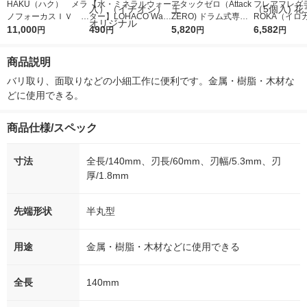
HAKU（ハク） メラ
【水・ミネラルウォー
アタックゼロ（Attack
フレアフレグラ
ノフォーカスＩＶ 4
ター】LOHACO Wate
ZERO) ドラム式専用
ROKA（イロ
5ｇ 資生堂 おまけ
11,000
r（ロハコウォータ
490
詰め替え メガジャン
5,820
イキッドリリ
6,582
円
円
円
円
付き
ー）2L ラベルレス 1
ボ 2300g 1セット（2
柔軟剤 詰め替
箱（5本入）（イチオ
個入) 洗濯洗剤 花王
大 1200ml 
商品説明
シ） オリジナル
（5個入) 花王
バリ取り、面取りなどの小細工作に便利です。金属・樹脂・木材な
どに使用できる。
商品仕様/スペック
寸法
全長/140mm、刃長/60mm、刃幅/5.3mm、刃
厚/1.8mm
先端形状
半丸型
用途
金属・樹脂・木材などに使用できる
全長
140mm