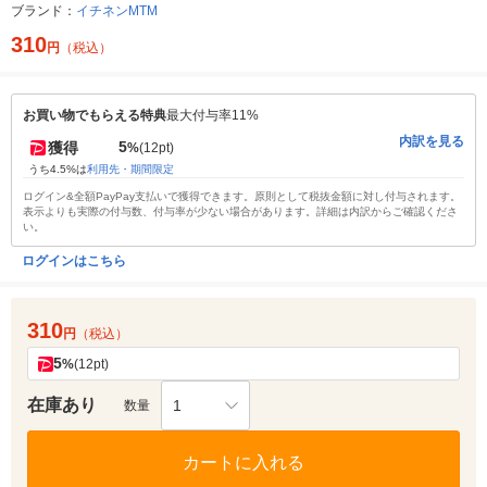
ブランド：
イチネンMTM
310
円
（税込）
お買い物でもらえる特典
最大付与率11%
内訳を見る
5
獲得
%
(12pt)
うち4.5%は
利用先・期間限定
ログイン&全額PayPay支払いで獲得できます。原則として税抜金額に対し付与されます。
表示よりも実際の付与数、付与率が少ない場合があります。詳細は内訳からご確認くださ
い。
ログインはこちら
310
円
（税込）
5
%
(12pt)
在庫あり
1
数量
カートに入れる