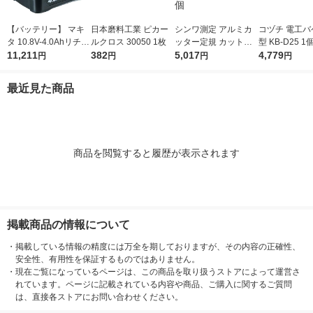
【バッテリー】 マキ
日本磨料工業 ピカー
シンワ測定 アルミカ
コヅチ 電工バ
タ 10.8V-4.0Ahリチウ
ルクロス 30050 1枚
ッター定規 カット師
型 KB-D25 1
ムイオンバッテリ A-5
11,211
382
1m 併用目盛 取手付 6
5,017
4,779
円
円
円
円
9863 BL1040B 1個
5093 1個
最近見た商品
商品を閲覧すると履歴が表示されます
掲載商品の情報について
・
掲載している情報の精度には万全を期しておりますが、その内容の正確性、
安全性、有用性を保証するものではありません。
・
現在ご覧になっているページは、この商品を取り扱うストアによって運営さ
れています。ページに記載されている内容や商品、ご購入に関するご質問
は、直接各ストアにお問い合わせください。