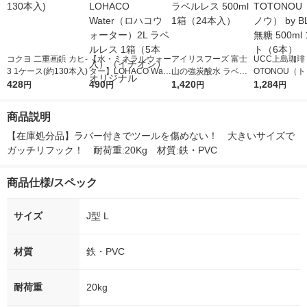
コクヨ 二重画鋲 カヒ-
【水・ミネラルウォー
アイリスフーズ 富士
UCC上島珈琲 
3 1ケース(約130本入)
ター】LOHACO Wate
山の強炭酸水 ラベル
OTONOU（
428
r（ロハコウォータ
490
レス 500ml 1箱（24
1,420
ウ） by BLAC
1,284
円
円
円
円
ー）2L ラベルレス 1
本入）
00ml 1セッ
箱（5本入）（イチオ
商品説明
シ） オリジナル
【在庫処分品】ラバー付きでツールを傷めない！　大きいサイズで
ガッチリフック！　耐荷重:20Kg　材質:鉄・PVC　　　　
商品仕様/スペック
サイズ
J型 L
材質
鉄・PVC
耐荷重
20kg