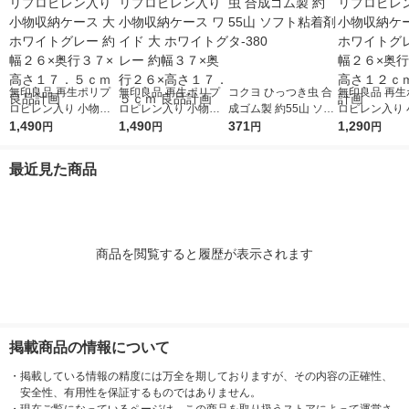
無印良品 再生ポリプ
無印良品 再生ポリプ
コクヨ ひっつき虫 合
無印良品 再生
ロピレン入り 小物収
ロピレン入り 小物収
成ゴム製 約55山 ソフ
ロピレン入り 
納ケース 大 ホワイト
1,490
納ケース ワイド 大 ホ
1,490
ト粘着剤 タ-380
371
納ケース 中 
1,290
円
円
円
円
グレー 約幅２６×奥行
ワイトグレー 約幅３
グレー 約幅２
３７×高さ１７．５ｃ
７×奥行２６×高さ１
３７×高さ１２
最近見た商品
ｍ 良品計画
７．５ｃｍ 良品計画
品計画
商品を閲覧すると履歴が表示されます
掲載商品の情報について
・
掲載している情報の精度には万全を期しておりますが、その内容の正確性、
安全性、有用性を保証するものではありません。