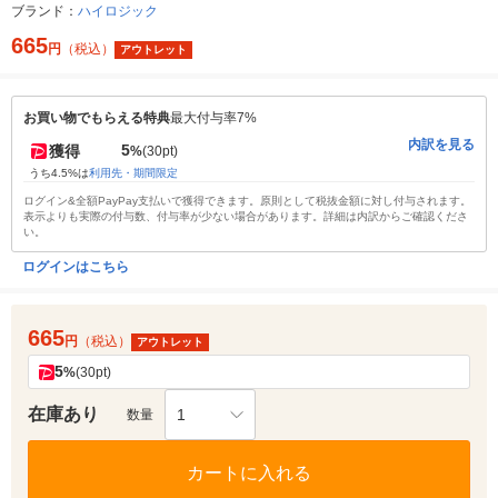
ブランド：
ハイロジック
665
円
（税込）
アウトレット
お買い物でもらえる特典
最大付与率7%
内訳を見る
5
獲得
%
(30pt)
うち4.5%は
利用先・期間限定
ログイン&全額PayPay支払いで獲得できます。原則として税抜金額に対し付与されます。
表示よりも実際の付与数、付与率が少ない場合があります。詳細は内訳からご確認くださ
い。
ログインはこちら
665
円
（税込）
アウトレット
5
%
(30pt)
在庫あり
1
数量
カートに入れる