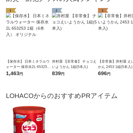
1
2
3
【保存水】 日本ミネラルウ
井村屋 【非常食】 チョコえ
【非常食】井村屋 え
ォーター 保存水2L 653253
いようかん 1組(5本入)
かん 2453 1組(5本入)
1箱（6本入） オリジナル
1,463
839
696
円
円
円
LOHACOからのおすすめPRアイテム