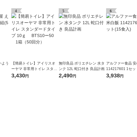
4
5
6
いよう
【簡易トイレ】アイリスオ
無印良品 ポリエチレン 水タ
アルファー食品 
ーヤマ 非常用トイレ スタン
ンク 12L 蛇口付き 良品計画
114217601 1セッ
ダードタイプ 10ｇ BTS10
3,430
2,490
3,938
円
円
円
ー50 1箱（50回分）