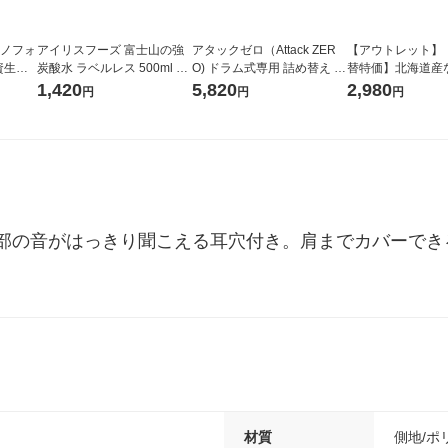
ラノフォ
アイリスフーズ 富士山の強
アタックゼロ（Attack ZER
【アウトレット】
資生
炭酸水 ラベルレス 500ml 1
O) ドラム式専用 詰め替え メ
替特価】北海道産
箱（24本入）
ガジャンボ 2300g 1セット
し 無洗米 5kg 1
1,420
5,820
2,980
円
円
円
（2個入) 洗濯洗剤 花王
米 木徳神糧 オリ
部の音がはっきり聞こえる耳穴付き。肩までカバーでき
材質
側地/ポ