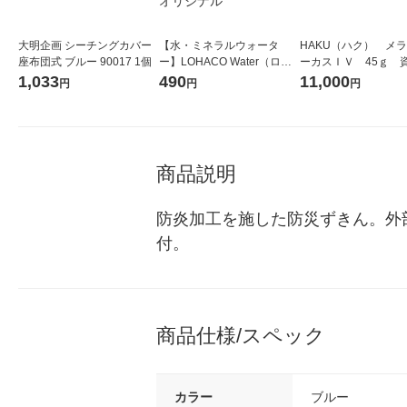
大明企画 シーチングカバー
【水・ミネラルウォータ
HAKU（ハク） メ
座布団式 ブルー 90017 1個
ー】LOHACO Water（ロハ
ーカスＩＶ 45ｇ 
コウォーター）2L ラベルレ
堂 おまけ付き
1,033
490
11,000
円
円
円
ス 1箱（5本入）（イチオ
シ） オリジナル
商品説明
防炎加工を施した防災ずきん。外
付。
商品仕様/スペック
カラー
ブルー