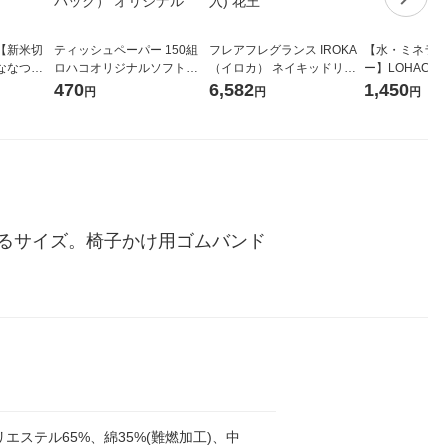
【新米切
ティッシュペーパー 150組
フレアフレグランス IROKA
【水・ミネラル
ななつぼ
ロハコオリジナルソフトパ
（イロカ） ネイキッドリリ
ー】LOHACO Wa
袋 令和7年産
ックティッシュ フィオナ オ
ーの香り 柔軟剤 詰め替え 超
1箱（20本入
470
6,582
1,450
円
円
円
ジナル
リジナル 1セット（10個：
特大 1200ml 1セット（5個
（イチオシ） 
5個入×2パック） オリジナ
入) 花王
ル
るサイズ。椅子かけ用ゴムバンド
リエステル65%、綿35%(難燃加工)、中