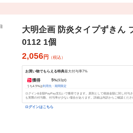
大明企画 防炎タイプずきん ブ
0112 1個
2,056
円
（税込）
お買い物でもらえる特典
最大付与率7%
5
獲得
%
(93pt)
うち4.5%は
利用先・期間限定
ログイン&全額PayPay支払いで獲得できます。原則として税抜金額に対し付与
も実際の付与数、付与率が少ない場合があります。詳細は内訳からご確認くださ
ログインはこちら