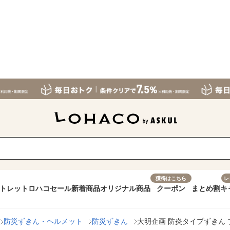
獲得はこちら
レ
トレット
ロハコセール
新着商品
オリジナル商品
クーポン
まとめ割
キ
防災ずきん・ヘルメット
防災ずきん
大明企画 防炎タイプずきん ブル