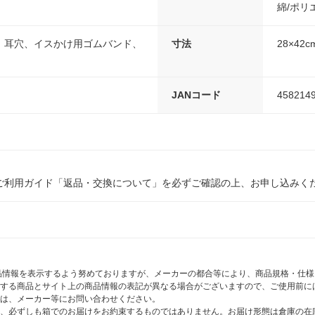
綿/ポリ
、耳穴、イスかけ用ゴムバンド、
寸法
28×42c
JANコード
458214
ご利用ガイド「返品・交換について」を必ずご確認の上、お申し込みく
商品情報を表示するよう努めておりますが、メーカーの都合等により、商品規格・仕
する商品とサイト上の商品情報の表記が異なる場合がございますので、ご使用前に
は、メーカー等にお問い合わせください。
、必ずしも箱でのお届けをお約束するものではありません。お届け形態は倉庫の在