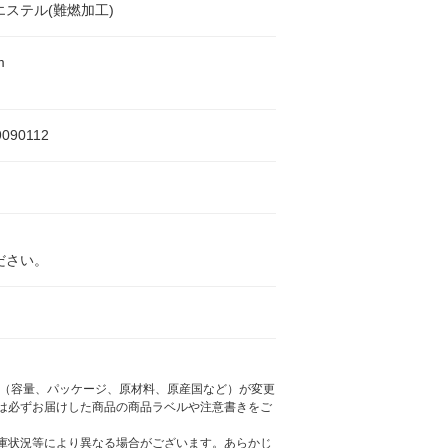
エステル(難燃加工)
m
9090112
ださい。
様（容量、パッケージ、原材料、原産国など）が変更
は必ずお届けした商品の商品ラベルや注意書きをご
庫状況等により異なる場合がございます。あらかじ