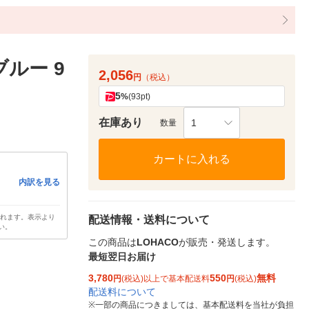
ルー 9
2,056
円
（税込）
5
%
(93pt)
在庫あり
1
数量
カートに入れる
内訳を見る
されます。表示より
配送情報・送料について
い。
この商品は
LOHACO
が販売・発送します。
最短翌日お届け
3,780
550
無料
円
(税込)以上で基本配送料
円
(税込)
配送料について
※
一部の商品につきましては、基本配送料を当社が負担