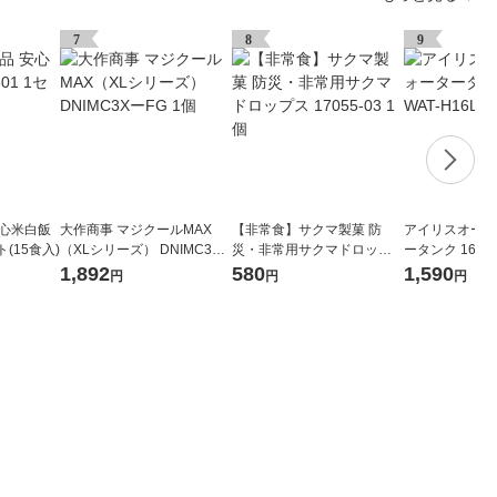
7
8
9
安心米白飯
大作商事 マジクールMAX
【非常食】サクマ製菓 防
アイリスオーヤ
ト(15食入)
（XLシリーズ） DNIMC3X
災・非常用サクマドロップ
ータンク 16L W
ーFG 1個
ス 17055-03 1個
1,892
580
1,590
円
円
円