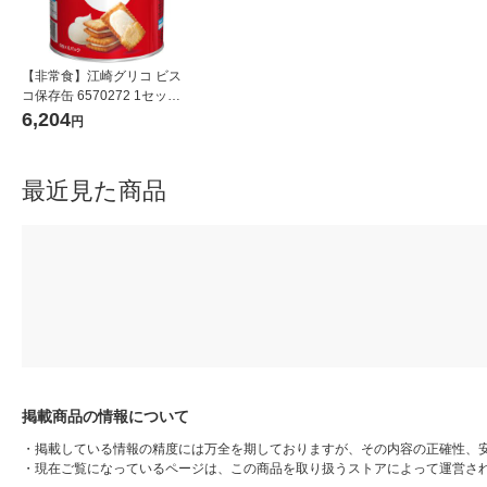
【非常食】江崎グリコ ビス
コ保存缶 6570272 1セット
(1缶×10)
6,204
円
最近見た商品
掲載商品の情報について
・
掲載している情報の精度には万全を期しておりますが、その内容の正確性、
・
現在ご覧になっているページは、この商品を取り扱うストアによって運営さ