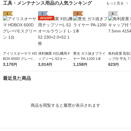
工具・メンテナンス用品の人気ランキング
もっと見る
1
2
3
4
46%OFF
アイリスオーヤマ HD
津村鋼業 刈払機用チ
豊光 ガス抜きプライ
角利産業 彫刻
BOX 600D グレー/モ
ップソーL-52オール
ヤー PA-1200 1本
ップ付 平丸 7.
スグリーン 1台
3,170
ラウンド L-52 230×2.
3,014
1,158
541 1個
623
円
円
円
円
0×52 1枚
最近見た商品
商品を閲覧すると履歴が表示されます