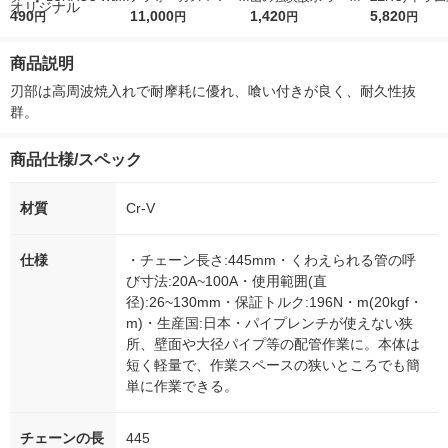
r（ロハコウォータ
490
5ｇ 資生堂 おまけ
11,000
レス 500ml 1箱（24
1,420
詰め替え メガ
5,820
円
円
円
円
ー）2L ラベルレス 1
付き
本入）
ボ 2300g 1
箱（5本入）（イチオ
個入) 洗濯洗剤
商品説明
シ） オリジナル
刃部は高周波焼入れで耐摩耗に優れ、喰い付きが良く、耐久性抜
群。
商品仕様/スペック
材質
Cr-V
仕様
・チェーン長さ:445mm・くわえられる管の呼
び寸法:20A~100A・使用範囲(直
径):26~130mm・保証トルク:196N・m(20kgf・
m)・生産国:日本・パイプレンチが使えない狭
所、壁面や大径パイプ等の配管作業に。本体は
短く軽量で、作業スペースの狭いところでも簡
単に作業できる。
チェーンの長
445