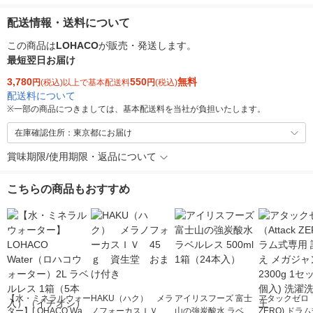
配送情報・送料について
この商品は
LOHACO
が販売・発送します。
最短翌日お届け
3,780
550
無料
円
(税込)以上で基本配送料
円
(税込)
配送料について
※
一部の商品につきましては、基本配送料を当社が負担いたします。
在庫確認住所：東京都にお届け
賞味期限/使用期限・返品について
こちらの商品もおすすめ
【水・ミネラルウォー
HAKU（ハク） メラ
アイリスフーズ 富士
アタックゼロ（A
ター】LOHACO Wate
ノフォーカスＩＶ 4
山の強炭酸水 ラベル
ZERO) ドラ