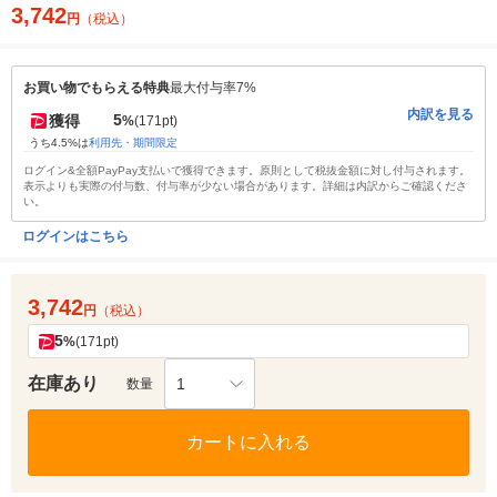
3,742
円
（税込）
お買い物でもらえる特典
最大付与率7%
内訳を見る
5
獲得
%
(171pt)
うち4.5%は
利用先・期間限定
ログイン&全額PayPay支払いで獲得できます。原則として税抜金額に対し付与されます。
表示よりも実際の付与数、付与率が少ない場合があります。詳細は内訳からご確認くださ
い。
ログインはこちら
3,742
円
（税込）
5
%
(171pt)
在庫あり
1
数量
カートに入れる