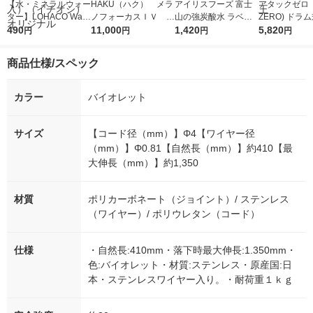
【水・ミネラルウォー
HAKU（ハク） メラ
アイリスフーズ 富士
アタックゼロ（A
ター】LOHACO Wate
ノフォーカスＩＶ 4
山の強炭酸水 ラベル
ZERO) ドラ
r（ロハコウォータ
490
5ｇ 資生堂 おまけ
11,000
レス 500ml 1箱（24
1,420
詰め替え メガ
5,820
円
円
円
円
ー）2L ラベルレス 1
付き
本入）
ボ 2300g 1
箱（5本入）（イチオ
個入) 洗濯洗剤
商品仕様/スペック
シ） オリジナル
カラー
バイオレット
サイズ
【コード径（mm）】Φ4【ワイヤー径
（mm）】Φ0.81【自然長（mm）】約410【最
大伸長（mm）】約1,350
材質
ポリカーボネート（ジョイント）/ ステンレス
（ワイヤー）/ ポリウレタン（コード）
仕様
・自然長:410mm・落下時最大伸長:1.350mm・
色:バイオレット・材質:ステンレス・原産国:日
本・ステンレスワイヤー入り。・耐荷重１ｋｇ