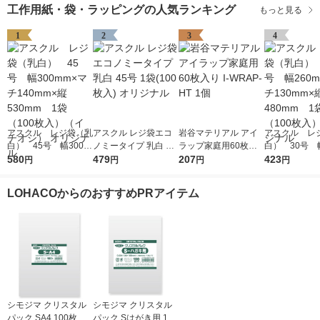
工作用紙・袋・ラッピングの人気ランキング
もっと見る
1
2
3
4
アスクル レジ袋（乳
アスクル レジ袋エコ
岩谷マテリアル アイ
アスクル レ
白） 45号 幅300m
ノミータイプ 乳白 45
ラップ家庭用60枚入
白） 30号 幅
m×マチ140mm×縦53
580
号 1袋(100枚入) オリ
479
り I-WRAP-HT 1個
207
m×マチ130m
423
円
円
円
円
0mm 1袋（100枚
ジナル
0mm 1袋（1
入）（イチオシ） オ
入） オリジ
LOHACOからのおすすめPRアイテム
リジナル
シモジマ クリスタル
シモジマ クリスタル
パック SA4 100枚入 6
パック Sはがき用 100