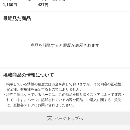
739200 1袋(100枚入)
1,160
枚入 6751700 1袋(10
427
円
円
0枚入)
最近見た商品
商品を閲覧すると履歴が表示されます
掲載商品の情報について
・
掲載している情報の精度には万全を期しておりますが、その内容の正確性、
安全性、有用性を保証するものではありません。
・
現在ご覧になっているページは、この商品を取り扱うストアによって運営さ
れています。ページに記載されている内容や商品、ご購入に関するご質問
は、直接各ストアにお問い合わせください。
ページトップへ