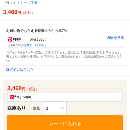
ブランド：
トップ工業
3,468
円
（税込）
お買い物でもらえる特典
最大付与率7%
内訳を見る
5
獲得
%
(158pt)
うち4.5%は
利用先・期間限定
ログイン&全額PayPay支払いで獲得できます。原則として税抜金額に対し付与されます。
表示よりも実際の付与数、付与率が少ない場合があります。詳細は内訳からご確認くださ
い。
ログインはこちら
3,468
円
（税込）
5
%
(158pt)
在庫あり
1
数量
カートに入れる