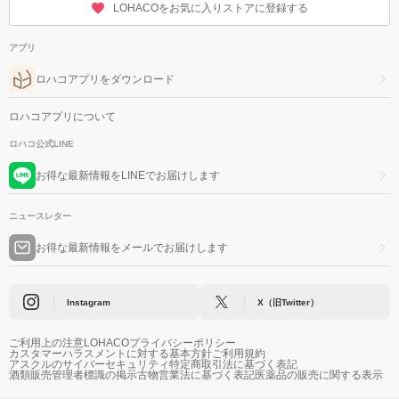
LOHACOをお気に入りストアに登録する
アプリ
ロハコアプリをダウンロード
ロハコアプリについて
ロハコ公式LINE
お得な最新情報をLINEでお届けします
ニュースレター
お得な最新情報をメールでお届けします
Instagram
X（旧Twitter）
ご利用上の注意
LOHACOプライバシーポリシー
カスタマーハラスメントに対する基本方針
ご利用規約
アスクルのサイバーセキュリティ
特定商取引法に基づく表記
酒類販売管理者標識の掲示
古物営業法に基づく表記
医薬品の販売に関する表示