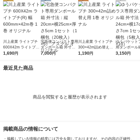
川上産業 ライトプチ
宅急便コンパクト専用
川上産業 ライトプチ
ゆうパケット
600X42m ライトプチ
ダンボール箱 外寸
300×42m詰め替え用
用ダンボール箱
(R) 幅600mm×42m巻
1,690
法：縦20cm×横25cm
7,000
1巻 オリジナル
1,190
法：縦24cm×
3,150
円
円
円
円
1巻 オリジナル
×厚さ5cm 1セット（1
×厚さ7cm 1
梱包（20枚入）×5）
梱包（5枚入）
最近見た商品
アスクル オリジナル
商品を閲覧すると履歴が表示されます
掲載商品の情報について
・
掲載している情報の精度には万全を期しておりますが、その内容の正確性、