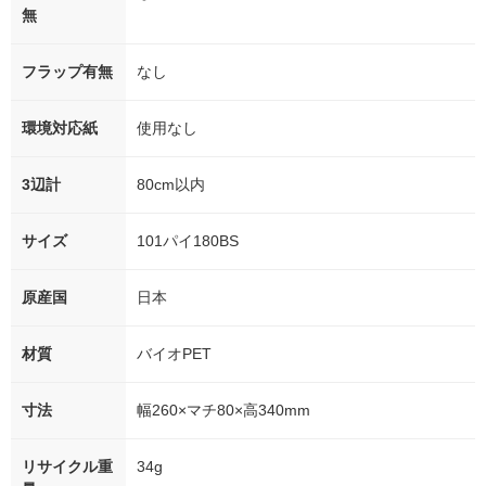
無
フラップ有無
なし
環境対応紙
使用なし
3辺計
80cm以内
サイズ
101パイ180BS
原産国
日本
材質
バイオPET
寸法
幅260×マチ80×高340mm
リサイクル重
34g