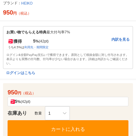
ブランド：
HEIKO
950
円
（税込）
お買い物でもらえる特典
最大付与率7%
内訳を見る
5
獲得
%
(42pt)
うち4.5%は
利用先・期間限定
ログイン&全額PayPay支払いで獲得できます。原則として税抜金額に対し付与されます。
表示よりも実際の付与数、付与率が少ない場合があります。詳細は内訳からご確認くださ
い。
ログインはこちら
950
円
（税込）
5
%
(42pt)
在庫あり
1
数量
カートに入れる