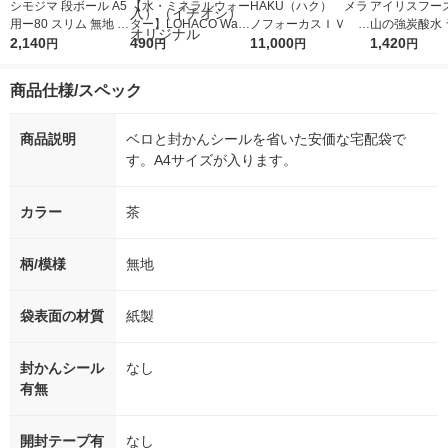
シモジマ 段ボール A5
【水・ミネラルウォー
HAKU（ハク） メラ
アイリスフーズ
用ー80 スリム 無地 0
ター】LOHACO Wate
ノフォーカスＩＶ 4
山の強炭酸水 
02123202 1セット(20
2,140
r（ロハコウォータ
490
5ｇ 資生堂 おまけ
11,000
レス 500ml 1
1,420
円
円
円
円
枚入×1箱 合計20枚)
ー）2L ラベルレス 1
付き
本入）
箱（5本入）（イチオ
商品仕様/スペック
シ） オリジナル
商品説明
ベロと封かんシールを省いた安価な宅配袋で
す。A4サイズが入ります。
カラー
茶
柄/模様
無地
袋表面の材質
紙製
封かんシール
なし
有無
開封テープ有
なし