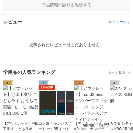
商品情報の誤りを報告する
レビュー
レビューとは
投稿されたレビューはまだありません。
学用品の人気ランキング
もっと見る
1
2
3
4
29%OFF
【アウトレット】池田
コクヨ キャンパスノ
【アウトレット】han
カワダ シティ
工業社 こどもラボ お
ート セミB5 ドット入
d2mind ナンバーブ
ス KBG-15 1