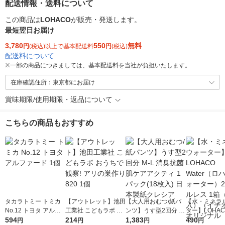
配送情報・送料について
この商品は
LOHACO
が販売・発送します。
最短翌日お届け
3,780
550
無料
円
(税込)以上で基本配送料
円
(税込)
配送料について
※
一部の商品につきましては、基本配送料を当社が負担いたします。
在庫確認住所：東京都にお届け
賞味期限/使用期限・返品について
こちらの商品もおすすめ
タカラトミー トミカ
【アウトレット】池田
【大人用おむつ/紙パ
【水・ミネラ
No.12 トヨタ アルフ
工業社 こどもラボ お
ンツ】うす型2回分 M-
ター】LOHACO
ァード 1個
594
うちで観察! アリの巣
214
L 消臭抗菌 肌ケアア
1,383
r（ロハコウォ
490
円
円
円
円