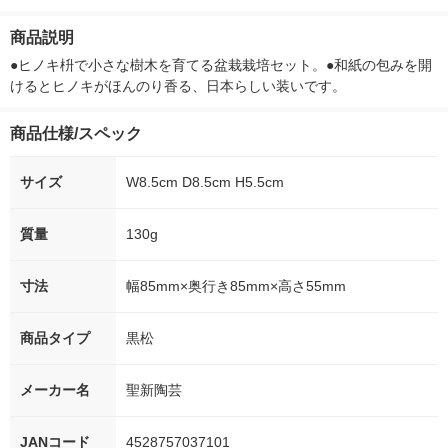
作り 820 1個
クティ 1パック(18枚
ー）2L ラベル
入) 日本製紙クレシア
箱（5本入）
商品説明
シ） オリジナ
●ヒノキ枡で小さな樹木を育てる盆栽栽培セット。●和紙の包みを開
けるとヒノキがほんのり香る、日本らしい装いです。
商品仕様/スペック
サイズ
W8.5cm D8.5cm H5.5cm
質量
130g
寸法
幅85mm×奥行き85mm×高さ55mm
商品タイプ
黒松
メーカー名
聖新陶芸
JANコード
4528757037101