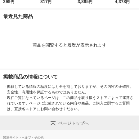
うちで実験! モコモコ
299
り罫線・カラー表紙 A
817
ロックス ブロックジ
3,885
4,378
円
円
円
円
結晶の山 890 1個
罫7mm 30枚 5色セッ
ー バランスアクティ
ト ノ-3CDATNX5
ビティセット 96089
最近見た商品
1セット
商品を閲覧すると履歴が表示されます
掲載商品の情報について
・
掲載している情報の精度には万全を期しておりますが、その内容の正確性、
安全性、有用性を保証するものではありません。
・
現在ご覧になっているページは、この商品を取り扱うストアによって運営さ
れています。ページに記載されている内容や商品、ご購入に関するご質問
は、直接各ストアにお問い合わせください。
ページトップへ
関連サイト・ヘルプ・その他