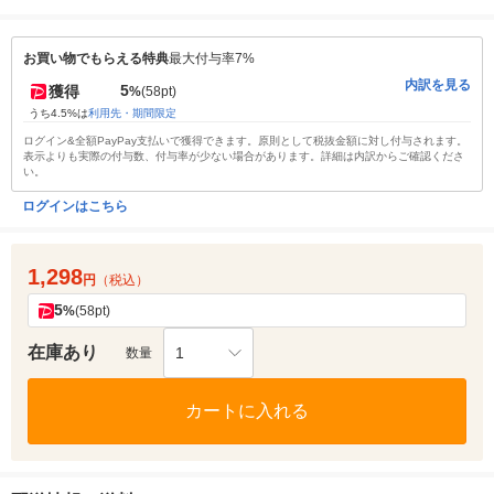
お買い物でもらえる特典
最大付与率7%
内訳を見る
5
獲得
%
(58pt)
うち4.5%は
利用先・期間限定
ログイン&全額PayPay支払いで獲得できます。原則として税抜金額に対し付与されます。
表示よりも実際の付与数、付与率が少ない場合があります。詳細は内訳からご確認くださ
い。
ログインはこちら
1,298
円
（税込）
5
%
(58pt)
在庫あり
1
数量
カートに入れる