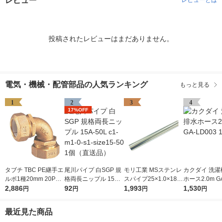
レビュー
レビューとは
投稿されたレビューはまだありません。
電気・機械・配管部品の人気ランキング
もっと見る
1
2
3
4
17%OFF
タブチ TBC PE継手エ
尾川パイプ 白SGP 規
モリ工業 MSステンレ
カクダイ 洗濯
ルボ1種20mm 20PE-
格両長ニップル 15A-5
スパイプ25×1.0×182
ホース2.0m GA
1 1個 282-3187（直
2,886
0L c1-m1-0-s1-size15
92
0 MS 25/1820 1本 83
1,993
3 1本
1,530
円
円
円
円
送品）
-50 1個（直送品）
6-6480（直送品）
最近見た商品