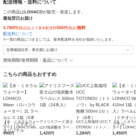
配送情報・送料について
この商品は
LOHACO
が販売・発送します。
最短翌日お届け
3,780
550
無料
円
(税込)以上で基本配送料
円
(税込)
配送料について
※
一部の商品につきましては、基本配送料を当社が負担いたします。
在庫確認住所：東京都にお届け
賞味期限/使用期限・返品について
こちらの商品もおすすめ
【水・ミネラルウォー
アイリスフーズ 富士
UCC上島珈琲 UCC T
【水・ミネラ
ター】LOHACO Wate
山の強炭酸水 ラベル
OTONOU（トトノ
ター】LOHACO
r（ロハコウォータ
490
レス 500ml 1箱（24
1,420
ウ） by BLACK無糖 5
1,284
r 410ml 1箱
1,450
円
円
円
円