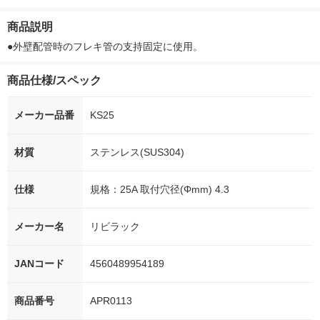
ー）2L ラベルレス 1
本入）
00ml 1セット（6本）
入）ラベルレ
箱（5本入）（イチオ
オシ） オリジ
商品説明
シ） オリジナル
●外壁配管時のフレキ管の支持固定に使用。
商品仕様/スペック
メーカー品番
KS25
材質
ステンレス(SUS304)
仕様
規格：25A 取付穴径(Φmm) 4.3
メーカー名
リビラック
JANコード
4560489954189
商品番号
APR0113