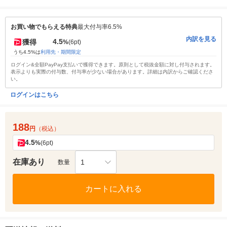
お買い物でもらえる特典
最大付与率6.5%
内訳を見る
4.5
獲得
%
(6pt)
うち4.5%は
利用先・期間限定
ログイン&全額PayPay支払いで獲得できます。原則として税抜金額に対し付与されます。
表示よりも実際の付与数、付与率が少ない場合があります。詳細は内訳からご確認くださ
い。
ログインはこちら
188
円
（税込）
4.5
%
(6pt)
在庫あり
1
数量
カートに入れる