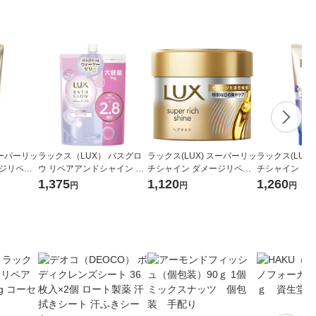
スーパーリッ
ラックス（LUX） バスグロ
ラックス(LUX) スーパーリッ
ラックス(LUX
ージリペア
ウ リペアアンドシャイン ト
チシャイン ダメージリペア
チシャイン リ
ートメン
リートメント つめかえ 1000
補修ヘアマスク 180g ユニリ
トケア まとま
1,375
1,120
1,260
円
円
円
バ
g
ーバ
リートメント 3
バ