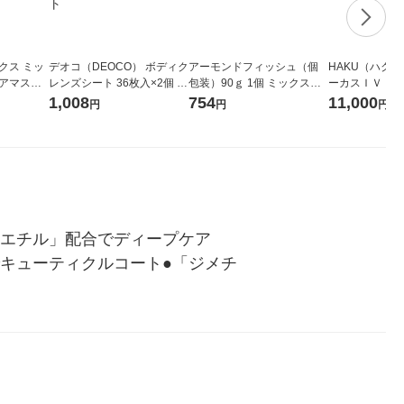
クス ミッ
デオコ（DEOCO） ボディク
アーモンドフィッシュ（個
HAKU（ハク
ヘアマスク
レンズシート 36枚入×2個 ロ
包装）90ｇ 1個 ミックスナ
ーカスＩＶ 4
スメポート
ート製薬 汗拭きシート 汗ふ
ッツ 個包装 手配り
堂 おまけ付き
1,008
754
11,000
円
円
円
きシート
酸エチル」配合でディープケア
キューティクルコート●「ジメチ