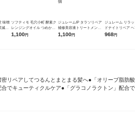
 味噌
ソフティモ 毛穴小町 酵素ク
ジュレームIP タラソリペア
ジュレーム リラッ
菜減塩
レンジングオイル つめかえ
補修美容液トリートメント
ドナイトリペア 
ト（3
130mL コーセーコスメポー
モイスト＆スムース 詰替 68
230g コーセーコ
1,100
1,100
968
円
円
円
ト
0mL 1個
濃密リペアしてつるんとまとまる髪へ●「オリーブ脂肪
配合でキューティクルケア●「グラコノラクトン」配合で