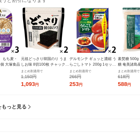
買うと割引になります
 もち麦・
元祖どっさり韓国のり うま
デルモンテ ギュッと濃縮 う
素焚糖 500
 3個 大塚食品
しお味 8切100枚 チャック付
らごしトマト 200g 1セット
糖 奄美諸島
き 1セット（1個×2）オリオ
（1個×2）キッコーマン 紙
まとめ割適用で
まとめ割適用で
まとめ割適用で
ンジャコー
パック
1,150円
266円
618円
1,093
253
588
円
円
円
をもっと見る