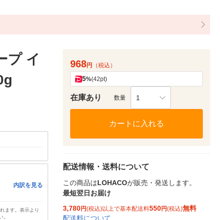
ープ イ
968
円
（税込）
0g
5
%
(42pt)
在庫あり
1
数量
カートに入れる
配送情報・送料について
この商品は
LOHACO
が販売・発送します。
内訳を見る
最短翌日お届け
3,780
550
無料
円
(税込)以上で基本配送料
円
(税込)
されます。表示より
配送料について
い。