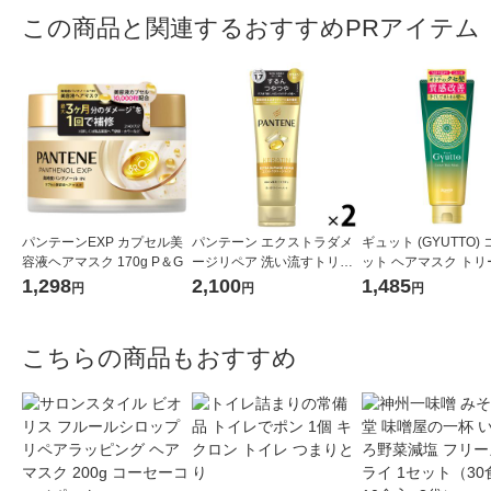
この商品と関連するおすすめPRアイテム
パンテーンEXP カプセル美
パンテーン エクストラダメ
ギュット (GYUTTO)
容液ヘアマスク 170g P＆G
ージリペア 洗い流すトリー
ット ヘアマスク トリ
トメント 特大サイズ 300g
ント ロート製薬
1,298
2,100
1,485
円
円
円
しっとり 2個 P＆G
こちらの商品もおすすめ