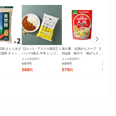
g 2袋 さとうきび
【ロハコ・アスクル限定】1
味の素 丸鶏がらスープ 2
ミツカン 純
産原料 チャック
パック4袋入 中辛 レンジで
00g袋 鶏ガラ 鶏がらスー
1本 国産
付き袋 大東製糖 砂糖
ぱぱっと野菜と牛肉のカレ
プの素
まとめ割適用で
まとめ割適用で
まとめ割適
ー 180g 1個 オリジナル レト
597円
609円
375円
ルト（イチオシ） オリジナ
568
579
357
円
円
円
ル