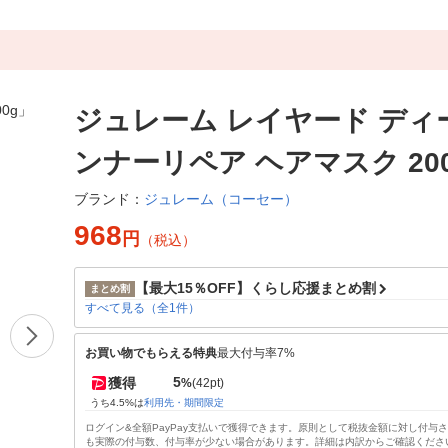
ジュレーム レイヤード ディ
ンナーリペア ヘアマスク 20
ジュレーム（コーセー）
ブランド：
968
円
（税込）
【最大15％OFF】くらし応援まとめ割
まとめ割
すべて見る（全1件）
お買い物でもらえる特典
最大付与率7%
5
獲得
%
(42pt)
うち4.5%は
利用先・期間限定
ログイン&全額PayPay支払いで獲得できます。原則として税抜金額に対し付与
も実際の付与数、付与率が少ない場合があります。詳細は内訳からご確認くださ