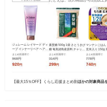
たとえば、次の商品から1点以上
ジュレーム レイヤード ディ
素焚糖 500g 1袋 さとうきび
マンナンごはん
ープ インナーリペア ヘアマ
糖 奄美諸島産原料 チャック
玄米入り 150g
スク 200g
付き袋 大東製糖 砂糖
まとめ割適用で
まとめ割適用で
まとめ割適用で
968円
314円
778円
920
299
740
円
円
円
【最大15％OFF】くらし応援まとめ割
ほかの対象商品