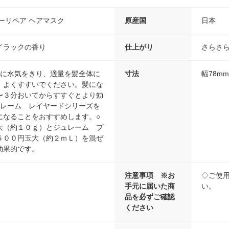
ーリペア ヘアマスク
原産国
日本
イラックの香り
仕上がり
さらさ
後に水気をきり、適量を髪全体に
寸法
幅78m
、よくすすいでください。髪にな
〜３分おいてからすすぐとより効
ュレーム レイヤードシリーズを
になることをおすすめします。○
大（約１０ｇ）とジュレーム ブ
５００円玉大（約２ｍＬ）を混ぜ
効果的です。
注意事項 ※お
◇ご使
手元に届いた商
い。
品を必ずご確認
ください