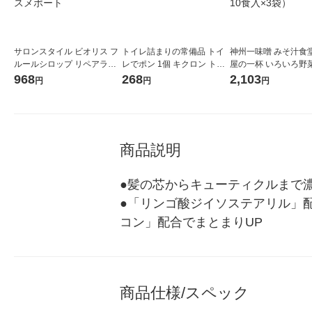
サロンスタイル ビオリス フ
トイレ詰まりの常備品 トイ
神州一味噌 みそ汁食堂
ルールシロップ リペアラッ
レでポン 1個 キクロン トイ
屋の一杯 いろいろ野
ピング ヘアマスク 200g コ
レ つまりとり
フリーズドライ 1セッ
968
268
2,103
円
円
円
ーセーコスメポート
0食：10食入×3袋）
商品説明
●髪の芯からキューティクルまで
●「リンゴ酸ジイソステアリル」
コン」配合でまとまりUP
商品仕様/スペック