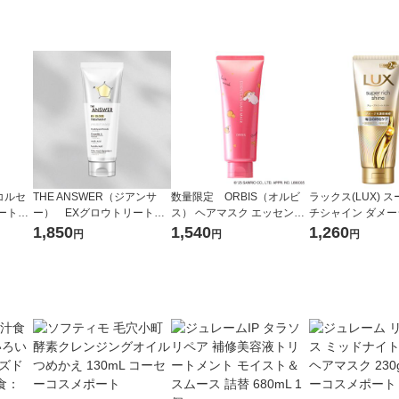
 コルセ
THE ANSWER（ジアンサ
数量限定 ORBIS（オルビ
ラックス(LUX) 
ートメ
ー） EXグロウトリートメ
ス） ヘアマスク エッセンス
チシャイン ダメ
ント HEAT ヒート 220g
インヘアマスク サンリオキ
補修チューブトリ
1,850
1,540
1,260
円
円
円
花王
ャラクターズ 限定デザイン
ト 300g ユニリー
200g