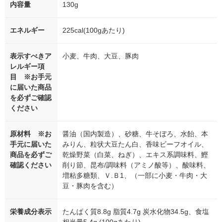
内容量
130g
エネルギー
225cal(100gあたり)
表示すべきア
小麦、牛肉、大豆、豚肉
レルギー項
目 ※お手元
に届いた商品
を必ずご確認
ください
原材料 ※お
醤油（国内製造）、砂糖、牛そぼろ、水飴、本
手元に届いた
みりん、粒状大豆たん白、香味ビーフオイル、
商品を必ずご
乾燥野菜（白菜、ねぎ）、エキス系調味料、鰹
確認ください
削り節、昆布/調味料（アミノ酸等）、酸味料、
増粘多糖類、Ｖ.Ｂ1、（一部に小麦・牛肉・大
豆・豚肉を含む）
栄養成分表示
たんぱく質8.8g 脂質4.7g 炭水化物34.5g、食塩