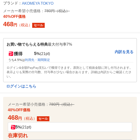
ブランド：
AKOMEYA TOKYO
メーカー希望小売価格：
780円（税込）
40%OFF価格
468
円
（税込）
セール
お買い物でもらえる特典
最大付与率7%
内訳を見る
5
獲得
%
(21pt)
うち4.5%は
利用先・期間限定
ログイン&全額PayPay支払いで獲得できます。原則として税抜金額に対し付与されます。
表示よりも実際の付与数、付与率が少ない場合があります。詳細は内訳からご確認くださ
い。
ログインはこちら
メーカー希望小売価格：
780円（税込）
40%OFF価格
468
円
（税込）
セール
5
%
(21pt)
在庫切れ