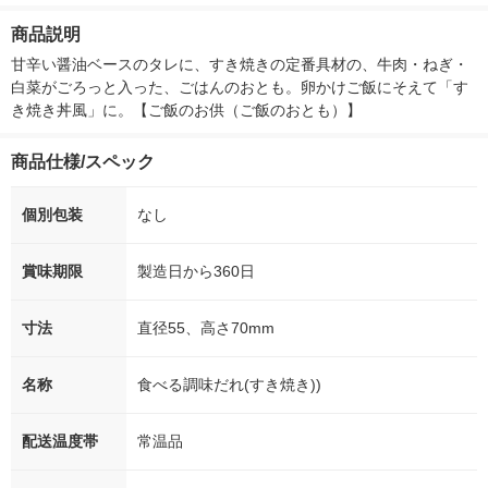
ー）2L ラベルレス 1
本入）
g 1袋 令和7年産 米 木
シュ フィオナ
箱（5本入）（イチオ
徳神糧 オリジナル
ナル 1セット
商品説明
シ） オリジナル
個：5個入×2
オリジナル
甘辛い醤油ベースのタレに、すき焼きの定番具材の、牛肉・ねぎ・
白菜がごろっと入った、ごはんのおとも。卵かけご飯にそえて「す
き焼き丼風」に。【ご飯のお供（ご飯のおとも）】
商品仕様/スペック
個別包装
なし
賞味期限
製造日から360日
寸法
直径55、高さ70mm
名称
食べる調味だれ(すき焼き))
配送温度帯
常温品