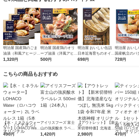
明治屋 国産鶏のごま
明治屋 国産鶏のオリ
明治屋 おいしい缶詰
明治屋 おいし
油漬（和風アヒージ
ーブ油漬（洋風アヒー
日本近海育ちのオイル
国産帆立のバ
ョ） 1セット（3缶）
1,320
ジョ） 1缶
500
サーディン1缶
698
ス 1個
728
円
円
円
円
こちらの商品もおすすめ
【水・ミネラルウォー
アイリスフーズ 富士
【アウトレット】【新
ティッシュペー
ター】LOHACO Wate
山の強炭酸水 ラベル
米切替特価】北海道産
50組 ロハコ
r（ロハコウォータ
490
レス 500ml 1箱（24
1,420
ななつぼし 無洗米 5k
2,980
ルソフトパッ
470
円
円
円
円