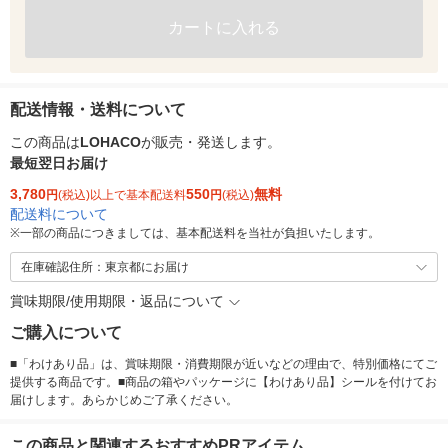
カートに入れる
配送情報・送料について
この商品は
LOHACO
が販売・発送します。
最短翌日お届け
3,780
550
無料
円
(税込)以上で基本配送料
円
(税込)
配送料について
※
一部の商品につきましては、基本配送料を当社が負担いたします。
在庫確認住所：東京都にお届け
賞味期限/使用期限・返品について
ご購入について
■「わけあり品」は、賞味期限・消費期限が近いなどの理由で、特別価格にてご
提供する商品です。■商品の箱やパッケージに【わけあり品】シールを付けてお
届けします。あらかじめご了承ください。
この商品と関連するおすすめPRアイテム