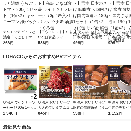
デルモンテ ギュッと
【アウトレット】缶詰
【アウトレット】宝幸
【アウトレッ
濃縮 うらごしトマト
いなば食品 ライトツ
日本のさば 味噌煮 ＜
日本のさば 水
200g 1セット（1個×
266
ナフレーク 70g 4缶入
538
国内さば国内製造＞ 1
498
不使用 ＜国内
498
円
円
円
円
2）キッコーマン 紙パ
×1パック ツナ缶 油漬
90g 1セット（1缶×
内製造＞ 190
ック
まぐろ缶
2） さば缶 サバ缶 鯖
ト（1缶×2）
LOHACOからのおすすめPRアイテム
缶 魚介缶詰 素材缶 魚
サバ缶 鯖缶 
素材缶
明治屋 ウインナーソ
明治屋 おいしい缶詰
明治屋 おいしい缶詰
明治屋 おいし
ーセージ 90g 1セット
大人のプレミアムコン
豚肉の黒酢角煮（うず
牛肉のデミグ
（1個×2）缶詰
1,340
ビーフ 燻製風味 1個
845
ら卵入り） 1個
598
ス味 1セット
1,132
円
円
円
円
最近見た商品