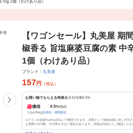
70g 1個（わけあり品）
【ワゴンセール】丸美屋 期間
椒香る 旨塩麻婆豆腐の素 中辛 
1個（わけあり品）
丸美屋
ブランド：
157
円
（税込）
お買い物でもらえる特典
最大付与率6.5%
4.5
獲得
%
(6pt)
うち4.5%は
利用先・期間限定
ログイン&全額PayPay支払いで獲得できます。原則として税抜金額に対し付与
も実際の付与数、付与率が少ない場合があります。詳細は内訳からご確認くださ