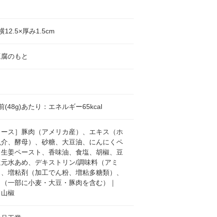
横12.5×厚み1.5cm
豆腐のもと
(48g)あたり：エネルギー65kcal
ソース］豚肉（アメリカ産）、エキス（ホ
魚介、酵母）、砂糖、大豆油、にんにくペ
、生姜ペースト、香味油、食塩、胡椒、豆
還元水あめ、デキストリン/調味料（アミ
）、増粘剤（加工でん粉、増粘多糖類）、
、（一部に小麦・大豆・豚肉を含む）｜
］山椒