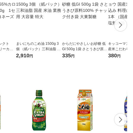
セレクト
まいにちのこめ油 1500g 3
からだにやさしいお砂糖 低
キッコーマン 
リーカッ
個 （紙パック）三和油脂 国
GI 500g 1袋 さとうきび原料
産米こだわり仕
ト（2本）
産 米油 業務用 大容量 特大
100% チャック付き袋 大東
清酒 500ml 1
2,910
335
380
円
円
円
製糖
使用 食塩無添