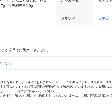
)あたり：たんぱく質3.2g、脂質
メーカー名
丸美屋
.7g、食塩相当量2.0g
ブランド
丸美屋
による返品はお受けできません。
はこちら
商品情報を表示するよう努めておりますが、メーカーの都合等により、商品規格・仕
する商品とサイト上の商品情報の表記が異なる場合がございますので、ご使用前に
は、メーカー等にお問い合わせください。
、必ずしも箱でのお届けをお約束するものではありません。お届け形態は倉庫の在