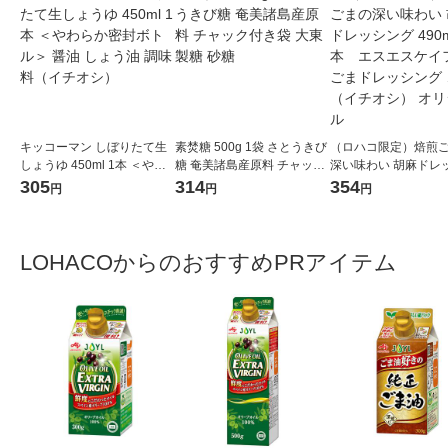
キッコーマン しぼりたて生
素焚糖 500g 1袋 さとうきび
（ロハコ限定）焙煎
しょうゆ 450ml 1本 ＜やわ
糖 奄美諸島産原料 チャック
深い味わい 胡麻ドレ
らか密封ボトル＞ 醤油 しょ
付き袋 大東製糖 砂糖
グ 490ml 1本 エ
305
314
354
円
円
円
う油 調味料（イチオシ）
フーズ ごまドレッシン
マ（イチオシ） オリ
LOHACOからのおすすめPRアイテム