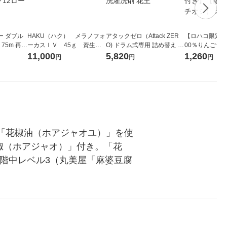
ー ダブル
HAKU（ハク） メラノフォ
アタックゼロ（Attack ZER
【ロハコ限定】
生
ーカスＩＶ 45ｇ 資生
O) ドラム式専用 詰め替え メ
00％りんごジュー
ィフラワー
堂 おまけ付き
ガジャンボ 2300g 1セット
箱（18本入）
11,000
5,820
1,260
円
円
円
パック12
（2個入) 洗濯洗剤 花王
【クイズ付き】
り
ク】（イチオシ
ル
「花椒油（ホアジャオユ）」を使
椒（ホアジャオ）」付き。「花
階中レベル3（丸美屋「麻婆豆腐