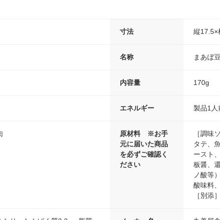
寸法
縦17.5×
名称
まあぼ
内容量
170g
エネルギー
製品1人前
肉
原材料 ※お手
［調味
元に届いた商品
タテ、
を必ずご確認く
ースト
ださい
板醤、
ノ酸等
酸味料
［別添