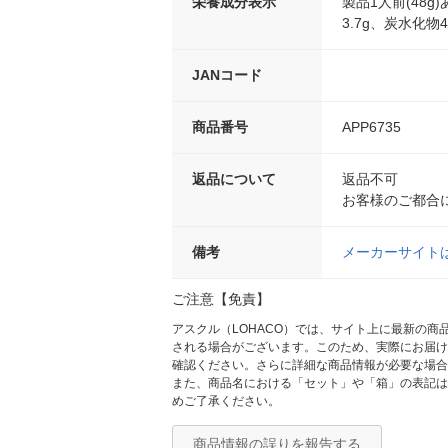
栄養成分表示
製品1人前(48g
3.7g、炭水化物4
JANコード
商品番号
APP6735
返品について
返品不可
お客様のご都合
備考
メーカーサイト
ご注意【免責】
アスクル（LOHACO）では、サイト上に最新の
される場合がございます。このため、実際にお届け
確認ください。さらに詳細な商品情報が必要な場合
また、商品名における「セット」や「箱」の表記は
めご了承ください。
商品情報の誤りを報告する