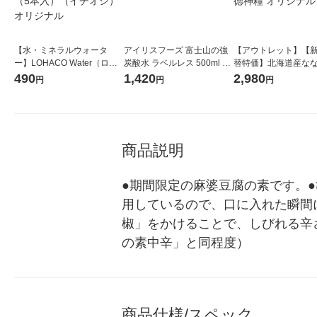
【水・ミネラルウォータ
アイリスフーズ 富士山の強
【アウトレット】【
ー】LOHACO Water（ロハ
炭酸水 ラベルレス 500ml 1
替特価】北海道産な
コウォーター）2L ラベルレ
箱（24本入）
し 無洗米 5kg 1袋 
490
1,420
2,980
円
円
円
ス 1箱（5本入）（イチオ
米 木徳神糧 オリジナ
シ） オリジナル
商品説明
●期間限定の麻婆豆腐の素です。
用しているので、口に入れた瞬間
椒」をかけることで、しびれる辛
の素中辛」と同程度）
商品仕様/スペック