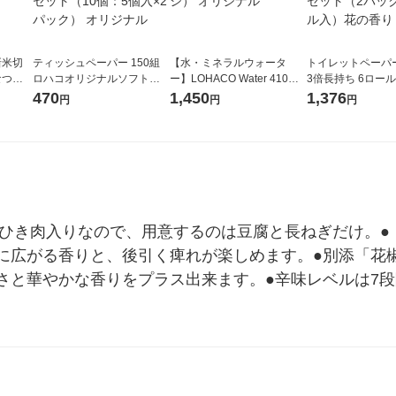
新米切
ティッシュペーパー 150組
【水・ミネラルウォータ
トイレットペーパ
なつぼ
ロハコオリジナルソフトパ
ー】LOHACO Water 410ml
3倍長持ち 6ロール 75m 再
令和7年産
ックティッシュ フィオナ オ
1箱（20本入）ラベルレス
紙配合 スコッテ
470
1,450
1,376
円
円
円
ル
リジナル 1セット（10個：
（イチオシ） オリジナル
パック 1セット（2
5個入×2パック） オリジナ
ロール入）花の香
ル
●ひき肉入りなので、用意するのは豆腐と長ねぎだけ。●
に広がる香りと、後引く痺れが楽しめます。●別添「花
さと華やかな香りをプラス出来ます。●辛味レベルは7段