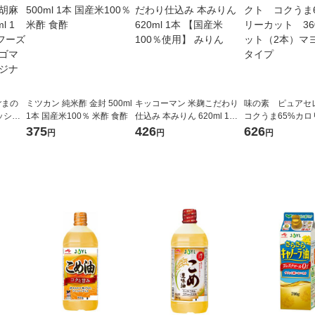
ごまの
ミツカン 純米酢 金封 500ml
キッコーマン 米麹こだわり
味の素 ピュア
ッシン
1本 国産米100％ 米酢 食酢
仕込み 本みりん 620ml 1本
コクうま65%カロ
スエスケイ
【国産米100％使用】 みり
ト 360g 1セッ
375
426
626
円
円
円
グ ゴ
ん
マヨネーズタイプ
ジナル