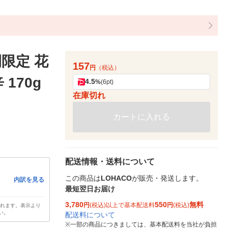
限定 花
157
円
（税込）
170g
4.5
%
(6pt)
在庫切れ
カートに入れる
配送情報・送料について
この商品は
LOHACO
が販売・発送します。
内訳を見る
最短翌日お届け
3,780
550
無料
円
(税込)以上で基本配送料
円
(税込)
されます。表示より
い。
配送料について
※
一部の商品につきましては、基本配送料を当社が負担