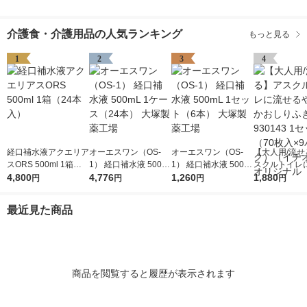
介護食・介護用品の人気ランキング
もっと見る
1
2
3
4
経口補水液アクエリア
オーエスワン（OS-
オーエスワン（OS-
【大人用/流せ
スORS 500ml 1箱（2
1） 経口補水液 500m
1） 経口補水液 500m
スクルトイレ
4本入）
4,800
L 1ケース（24本） 大
4,776
L 1セット（6本） 大
1,260
やわらかおしり
1,880
円
円
円
円
塚製薬工場
塚製薬工場
30143 1セッ
入×9パック）
最近見た商品
オシ） オリジ
商品を閲覧すると履歴が表示されます