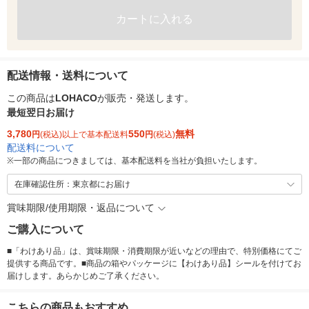
カートに入れる
配送情報・送料について
この商品は
LOHACO
が販売・発送します。
最短翌日お届け
3,780
550
無料
円
(税込)以上で基本配送料
円
(税込)
配送料について
※
一部の商品につきましては、基本配送料を当社が負担いたします。
在庫確認住所：東京都にお届け
賞味期限/使用期限・返品について
ご購入について
■「わけあり品」は、賞味期限・消費期限が近いなどの理由で、特別価格にてご
提供する商品です。■商品の箱やパッケージに【わけあり品】シールを付けてお
届けします。あらかじめご了承ください。
こちらの商品もおすすめ