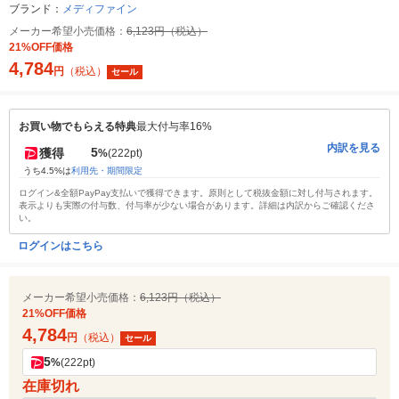
ブランド：
メディファイン
メーカー希望小売価格：
6,123円（税込）
21%OFF価格
4,784
円
（税込）
セール
お買い物でもらえる特典
最大付与率16%
内訳を見る
5
獲得
%
(222pt)
うち4.5%は
利用先・期間限定
ログイン&全額PayPay支払いで獲得できます。原則として税抜金額に対し付与されます。
表示よりも実際の付与数、付与率が少ない場合があります。詳細は内訳からご確認くださ
い。
ログインはこちら
メーカー希望小売価格：
6,123円（税込）
21%OFF価格
4,784
円
（税込）
セール
5
%
(222pt)
在庫切れ