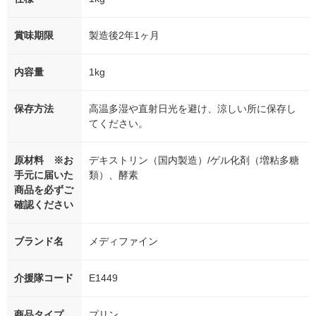
賞味期限
製造後2年1ヶ月
内容量
1kg
保存方法
高温多湿や直射日光を避け、涼しい所に保存し
てください。
原材料 ※お
デキストリン（国内製造）/ゲル化剤（増粘多糖
手元に届いた
類）、酵素
商品を必ずご
確認ください
ブランド名
メディファイン
介援隊コード
E1449
商品タイプ
プリン