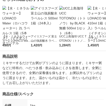
【水・ミネラルウォー
アイリスフーズ 富士
UCC上島珈琲 UCC T
【水・ミネラ
ター】LOHACO Wate
山の強炭酸水 ラベル
OTONOU（トトノ
ター】LOHACO
r（ロハコウォータ
490
レス 500ml 1箱（24
1,420
ウ） by BLACK無糖 5
1,284
r 410ml 1箱
1,450
円
円
円
円
ー）2L ラベルレス 1
本入）
00ml 1セット（6本）
入）ラベルレ
箱（5本入）（イチオ
オシ） オリジ
商品説明
シ） オリジナル
ミキサーするだけでお粥がプリンのように固まります。ミキサー粥
などに特有の、べたつき感・飲み込みにくさを改善します。全粥に
使用できるので、全粥の栄養価を保ちます。 お粥以外もプリンのよ
うに固まります。また、温かいものは温かく、冷たいものは冷たく
してお召し上がりいただけます。
商品仕様/スペック
仕様
1kg