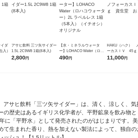
サイダ
アサヒ飲料 三ツ矢サイダー
【水・ミネラルウォータ
HAKU（ハク） 
0缶入）
1.5L 2C9W8 1箱(8本入)
ー】LOHACO Water（ロハ
ーカスＩＶ 45ｇ
コウォーター）2L ラベルレ
堂 おまけ付き
2,800
490
11,000
円
円
円
ス 1箱（5本入）（イチオ
シ） オリジナル
トル。アサヒ飲料「三ツ矢サイダー」は、清く、涼しく、
ーの歴史はあるイギリス化学者が、平野鉱泉を飲み物と
84年に「平野水」として発売されたのがはじまりです。
めて生まれた香り、熱を加えない製法によって、独自の
ッシュ！【1.5リットル】