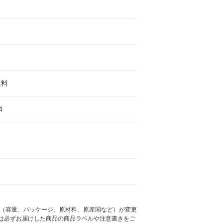
飲料
4
様（容量、パッケージ、原材料、原産国など）が変更
は必ずお届けした商品の商品ラベルや注意書きをご