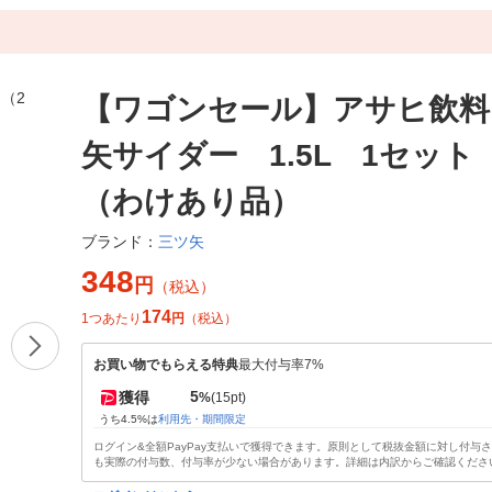
【ワゴンセール】アサヒ飲料
矢サイダー 1.5L 1セット
（わけあり品）
三ツ矢
ブランド：
348
円
（税込）
174
1つあたり
円
（税込）
お買い物でもらえる特典
最大付与率7%
5
獲得
%
(15pt)
うち4.5%は
利用先・期間限定
ログイン&全額PayPay支払いで獲得できます。原則として税抜金額に対し付与
も実際の付与数、付与率が少ない場合があります。詳細は内訳からご確認くださ