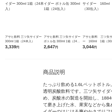
アサヒ飲料 三ツ矢サイダー
アサヒ飲料 三ツ矢サイダー
アサヒ飲料 三ツ矢
300ml 1箱（24本入）
ボトル缶 300ml 1箱（24缶
ー 160ml 1箱（3
入）
3,339
2,647
3,044
円
円
円
商品説明
たっぷり飲める1.6Lペットボ
透明炭酸飲料です。三ツ矢サイダ
め、炭酸水の製造を開始し、18
て磨き上げた水、果実などから集
イダーのはじける爽やかさでリフレ