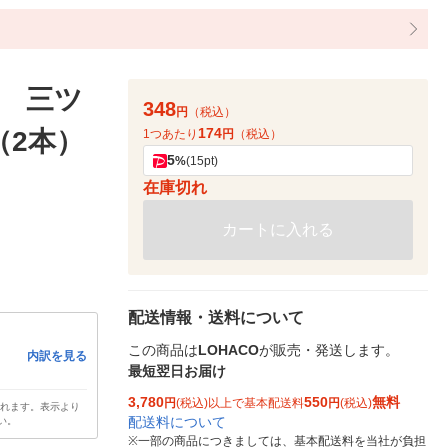
 三ツ
348
円
（税込）
174
（2本）
1つあたり
円
（税込）
5
%
(15pt)
在庫切れ
カートに入れる
配送情報・送料について
この商品は
LOHACO
が販売・発送します。
内訳を見る
最短翌日お届け
3,780
550
無料
円
(税込)以上で基本配送料
円
(税込)
されます。表示より
配送料について
い。
※
一部の商品につきましては、基本配送料を当社が負担