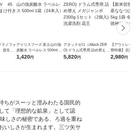
メラノフォ
アイリスフーズ 富士山の強
アタックゼロ（Attack ZER
【アウトレット
 資生
炭酸水 ラベルレス 500ml 1
O) ドラム式専用 詰め替え メ
替特価】北海道
箱（24本入）
ガジャンボ 2300g 1セット
し 無洗米 5kg
1,420
5,820
2,980
円
円
円
（2個入) 洗濯洗剤 花王
米 木徳神糧 オ
気持ちがスーッと澄みわたる国民的
して「理想的な鉱泉」として認
美味しさの秘密である、ろ過を重ね
おいしさが生まれます。三ツ矢サ