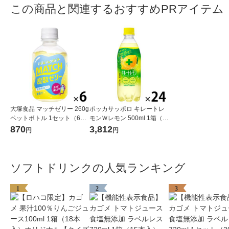
この商品と関連するおすすめPRアイテム
大塚食品 マッチゼリー 260g
ポッカサッポロ キレートレ
ペットボトル 1セット（6
モンＷレモン 500ml 1箱（2
本）
4本入）
870
3,812
円
円
ソフトドリンクの人気ランキング
1
2
3