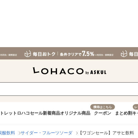
獲得はこちら
レ
トレット
ロハコセール
新着商品
オリジナル商品
クーポン
まとめ割
キ
炭酸飲料
サイダー・フルーツソーダ
【ワゴンセール】アサヒ飲料 