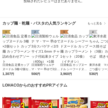
投稿されたレビューはまだありません。
カップ麺・乾麺・パスタの人気ランキング
もっと見る
1
2
3
4
日清食品 定番カップ
日清製粉ウェルナ
日清食品 カップヌー
東洋水産 マ
ヌードル 3種×2個セッ
マ・マー 早ゆで3分ス
ドル シーフードヌー
ごつ盛り ソー
ト カップ麺 カップラ
1,307
パゲティ2/3サイズ1.6
506
ドル カップ麺 カップ
3,960
ば 1セット（
536
円
円
円
円
ーメン 詰め合わせア
mm チャック付結束タ
ラーメン 1セット（20
カップ焼そば
ソート
イプ （400g） ×1個
食）（イチオシ）
ば
LOHACOからのおすすめPRアイテム