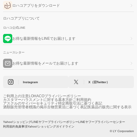
ロハコアプリをダウンロード
ロハコアプリについて
ロハコ公式LINE
お得な最新情報をLINEでお届けします
ニュースレター
お得な最新情報をメールでお届けします
Instagram
X（旧Twitter）
ご利用上の注意
LOHACOプライバシーポリシー
カスタマーハラスメントに対する基本方針
ご利用規約
アスクルのサイバーセキュリティ
特定商取引法に基づく表記
酒類販売管理者標識の掲示
古物営業法に基づく表記
医薬品の販売に関する表示
Yahoo!ショッピング
LINEヤフープライバシーポリシー
LINEヤフープライバシーセンター
利用規約
免責事項
Yahoo!ショッピングガイドライン
© LY Corporation