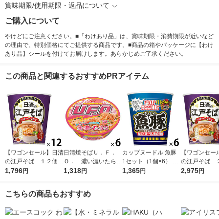
賞味期限/使用期限・返品について
ご購入について
やけどにご注意ください。■「わけあり品」は、賞味期限・消費期限が近いなど
の理由で、特別価格にてご提供する商品です。■商品の箱やパッケージに【わけ
あり品】シールを付けてお届けします。あらかじめご了承ください。
この商品と関連するおすすめPRアイテム
【ワゴンセール】日清
日清焼そばＵ．Ｆ．
カップヌードル 魚豚
【ワゴンセー
の江戸そば １２個
Ｏ． 濃い濃いたらこ
1セット（1個×6） 日
の江戸そば
日清食品
1,796
6個 日清食品
1,318
清食品
1,365
日清食品
2,975
円
円
円
円
こちらの商品もおすすめ