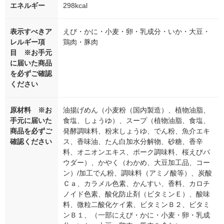
エネルギー
298kcal
表示すべきア
えび・かに・小麦・卵・乳成分・いか・大豆・
レルギー項
鶏肉・豚肉
目 ※お手元
に届いた商品
を必ずご確認
ください
原材料 ※お
油揚げめん（小麦粉（国内製造）、植物油脂、
手元に届いた
食塩、しょうゆ）、スープ（植物油脂、食塩、
商品を必ずご
発酵調味料、粉末しょうゆ、でん粉、魚介エキ
確認ください
ス、香味油、たん白加水分解物、砂糖、香辛
料、オニオンエキス、ポーク調味料、桜えびパ
ウダー）、かやく（わかめ、大豆加工品、コー
ン）/加工でん粉、調味料（アミノ酸等）、炭酸
Ｃａ、カラメル色素、かんすい、香料、カロチ
ノイド色素、酸化防止剤（ビタミンＥ）、酸味
料、微粒二酸化ケイ素、ビタミンＢ２、ビタミ
ンＢ１、（一部にえび・かに・小麦・卵・乳成