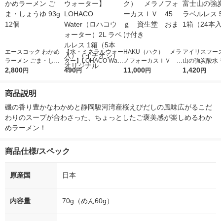
エースコック わかめ
【水・ミネラルウォー
HAKU（ハク） メラ
アイリスフーズ
ラーメン ごま・しょ
ター】LOHACO Wate
ノフォーカスＩＶ 4
山の強炭酸水 
うゆ 93g 12個
2,800
r（ロハコウォータ
490
5ｇ 資生堂 おまけ
11,000
レス 500ml 1
1,420
円
円
円
円
ー）2L ラベルレス 1
付き
本入）
箱（5本入）（イチオ
商品説明
シ） オリジナル
磯の香り豊かなわかめと静岡駿河湾産桜えびだしの風味広がるこだ
わりのスープが合わさった、ちょっとしたご褒美感が楽しめるわか
めラーメン！
商品仕様/スペック
原産国
日本
内容量
70g（めん60g）