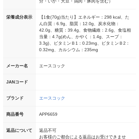
分・いか・大豆・鶏肉・豚肉を含む）
栄養成分表示
【1食(70g)当たり】エネルギー：298 kcal、た
ん白質：6.9g、脂質：12.0g、炭水化物：
42.0g、糖質：39.4g、食物繊維：2.6g、食塩相
当量：4.7g(めん、かやく：1.4g、スープ：
3.3g)、ビタミンＢ1：0.23mg、ビタミンＢ2：
0.32mg、カルシウム：235mg
メーカー名
エースコック
JANコード
ブランド
エースコック
商品番号
APP6659
返品について
返品不可
お客様のご都合による返品はお受けできませ