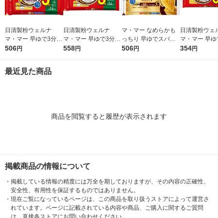
日清製粉ウェルナ
日清製粉ウェルナ
マ・マー なめらかも
日清製粉ウェ
マ・マー 早ゆで3分ス
マ・マー 早ゆで3分ス
っちり 早ゆでスパゲ
マ・マー 早ゆ
パゲティ2/3サイズ1.6
506
パゲティ 1.6mm チャ
558
ティ 2/3サイズ チャッ
506
ゲティ FineFa
354
円
円
円
円
mm チャック付結束タ
ック付結束タイプ (50
ク付結束 400g 1個 日
んぱくタイプ 1
イプ （400g） ×1個
0g) ×1個
清製粉ウェルナ パス
300g ×1個
最近見た商品
タ
商品を閲覧すると履歴が表示されます
掲載商品の情報について
・
掲載している情報の精度には万全を期しておりますが、その内容の正確性、
安全性、有用性を保証するものではありません。
・
現在ご覧になっているページは、この商品を取り扱うストアによって運営さ
れています。ページに記載されている内容や商品、ご購入に関するご質問
は、直接各ストアにお問い合わせください。