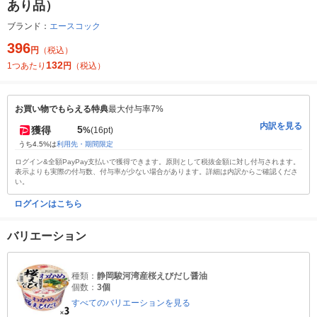
あり品）
ブランド：
エースコック
396
円
（税込）
132
1つあたり
円
（税込）
お買い物でもらえる特典
最大付与率7%
内訳を見る
5
獲得
%
(16pt)
うち4.5%は
利用先・期間限定
ログイン&全額PayPay支払いで獲得できます。原則として税抜金額に対し付与されます。
表示よりも実際の付与数、付与率が少ない場合があります。詳細は内訳からご確認くださ
い。
ログインはこちら
バリエーション
種類：
静岡駿河湾産桜えびだし醤油
個数：
3個
すべてのバリエーションを見る