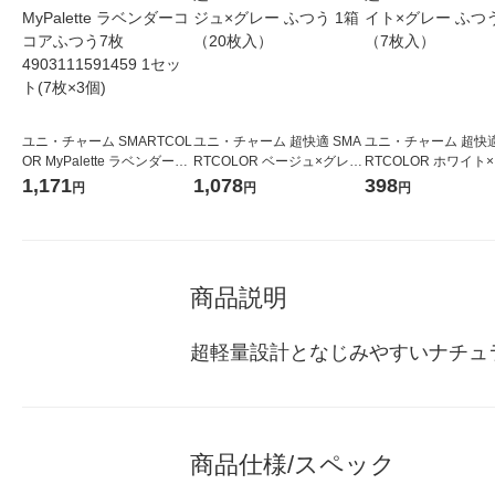
ユニ・チャーム SMARTCOL
ユニ・チャーム 超快適 SMA
ユニ・チャーム 超快適
OR MyPalette ラベンダーコ
RTCOLOR ベージュ×グレー
RTCOLOR ホワイト
コアふつう7枚 4903111591
ふつう 1箱（20枚入）
ふつう 1袋（7枚入）
1,171
1,078
398
円
円
円
459 1セット(7枚×3個)
商品説明
超軽量設計となじみやすいナチュ
商品仕様/スペック