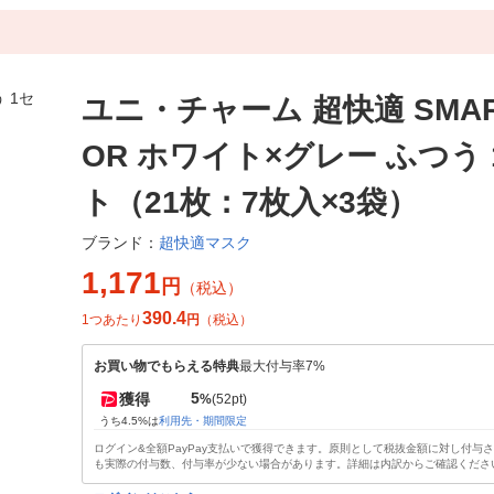
ユニ・チャーム 超快適 SMAR
OR ホワイト×グレー ふつう
ト（21枚：7枚入×3袋）
超快適マスク
ブランド：
1,171
円
（税込）
390.4
1つあたり
円
（税込）
お買い物でもらえる特典
最大付与率7%
5
獲得
%
(52pt)
うち4.5%は
利用先・期間限定
ログイン&全額PayPay支払いで獲得できます。原則として税抜金額に対し付与
も実際の付与数、付与率が少ない場合があります。詳細は内訳からご確認くださ