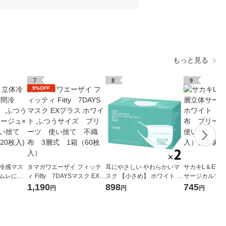
もっと見る
7
8
9
9%OFF
体冷感マス
タマガワエーザイ フィッテ
耳にやさしい やわらかいマ
サカキL＆Eワイ
 ムレにく
ィ Fitty 7DAYSマスク EXプ
スク 【小さめ】 ホワイト サ
サージカルマス
 サンドベ
ラス ホワイト ふつうサイ
ージカル 3層式 １セット
ト 個包装 不
1,190
898
745
円
円
円
カ 使い捨
ズ プリーツ 使い捨て
（100枚：50枚入×２箱） ア
ーツ 3層式 
(20枚入)
不織布 3層式 1箱（60枚
スクル オリジナル
箱（50枚入）
入）