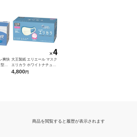
レ爽快
大王製紙 エリエール マスク
ツ型
エリカラ ホワイトナチュラ
ル- ふ
ル ふつうサイズ 1セット（3
4,800
円
枚入）
0枚入×4箱）日本製 カラー
マスク
商品を閲覧すると履歴が表示されます