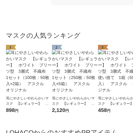
マスクの人気ランキング
1
2
3
耳にやさしいやわらかいマ
耳にやさしいやわらかいマ
耳にやさしいやわら
スク 【レギュラー】 ホ
スク 【レギュラー】 ホ
スク 【レギュラー
ワイト プリーツ型 3層
ワイト プリーツ型 3層
ワイト プリーツ型 
898
2,120
458
円
円
円
式 不織布 1セット（100
式 不織布 1セット（250
式 不織布 使い捨て
枚：50枚入×2箱） アスク
枚：50枚入×5箱） アスク
（50枚入） アスク
ル オリジナル
ル オリジナル
リジナル
LOHACOからのおすすめPRアイテム