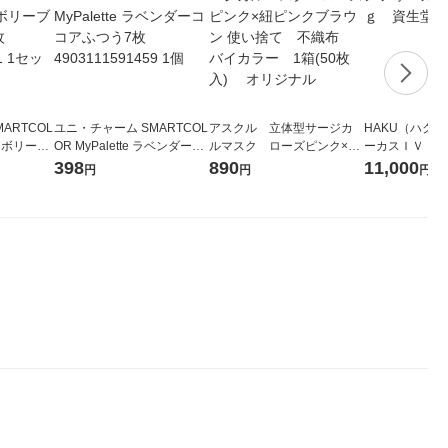
ARTCOL
ユニ・チャーム SMARTCOL
アスクル 立体型サージカ
HAKU（ハク
 アイボリーブ
OR MyPalette ラベンダーコ
ルマスク ローズピンク×紐
ーカスＩＶ 4
031118
コアふつう7枚 4903111591
ピンクブラウン 使い捨て
堂 おまけ付き
398
890
11,000
円
円
円
枚×3個)
459 1個
不織布 バイカラー 1箱(5
0枚入) オリジナル