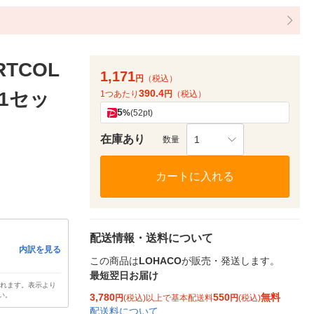
TCOL
1,171
円
（税込）
390.4
 1セッ
1つあたり
円
（税込）
5
%
(52pt)
在庫あり
1
数量
カートに入れる
配送情報・送料について
内訳を見る
この商品は
LOHACO
が販売・発送します。
最短翌日お届け
されます。表示より
い。
3,780
550
無料
円
(税込)以上で基本配送料
円
(税込)
配送料について