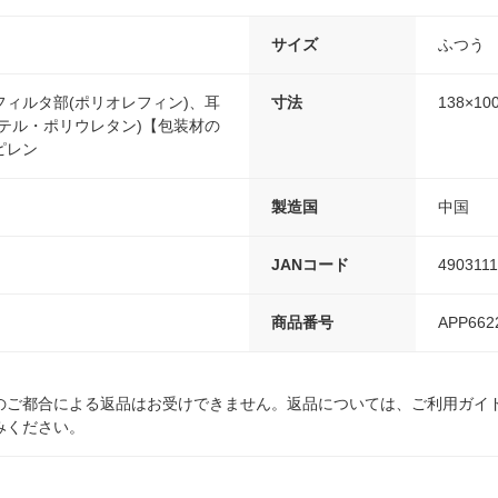
サイズ
ふつう
ィルタ部(ポリオレフィン)、耳
寸法
138×10
テル・ポリウレタン)【包装材の
ピレン
製造国
中国
JANコード
490311
商品番号
APP662
のご都合による返品はお受けできません。返品については、ご利用ガイ
みください。