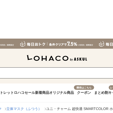
獲得はこちら
レ
トレット
ロハコセール
新着商品
オリジナル商品
クーポン
まとめ割
キ
ク
立体マスク（ふつう）
ユニ・チャーム 超快適 SMARTCOLOR 