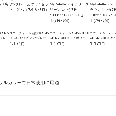
 SMA
ユニ・チャーム 超快適 SMA
ユニ・チャーム SMARTCOL
ユニ・チャーム SM
×グレー
RTCOLOR ピンク×グレー
OR MyPalette アイボリーグ
OR MyPalette
ふつう 1セット（21枚：7枚
リーンふつう7枚 49031116
ラウンふつう7枚 49
1,171
1,171
1,171
円
円
円
入×3袋）
68090 1セット(7枚×3個)
07451 1セット(7
ラルカラーで日常使用に最適