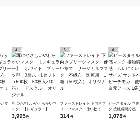
4
5
6
かいマ
耳にやさしいやわらかいマ
ファーストレイト 下向きプ
ビースタイル 立
】 ホ
スク 【レギュラー】 ホ
リーツマスク 使い捨て
ク 接触瞬間冷感
3層
ワイト プリーツ型 3層
サージカルマスク 不織
い ふつうサイズ
3,995
314
1,078
円
円
円
 1箱
式 1セット（500枚：50枚
布 医療用 1箱（50枚入）
ージュ×ピーチモ
ル オ
入×10箱） アスクル オ
オリジナル
て 白元アース 1袋
リジナル