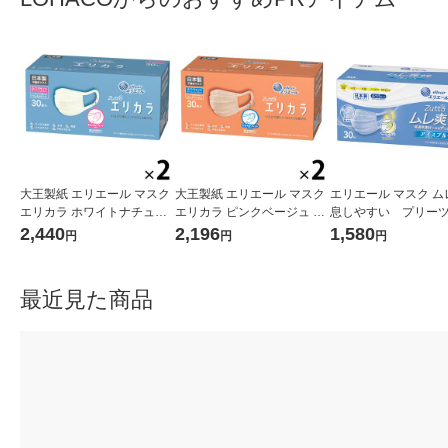
大王製紙 エリエール マスク
大王製紙 エリエール マスク
エリエール マスク ム
エリカラ ホワイトナチュラ
エリカラ ピンクベージュ ふ
息しやすい プリー
ル ふつうサイズ 1セット（3
つうサイズ 1セット（30枚
幅広耳ゴム アイスブ
2,440
2,196
1,580
円
円
円
0枚入×2箱）日本製 カラー
入×2箱）日本製 カラーマス
つうサイズ 1箱（30
マスク
ク
大王製紙 日本製
最近見た商品