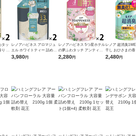
わタッ
レノアハピネス アロマジュ
レノアハピネス 5つ星ホテル
レノア 超消臭1WE
り 詰
エル ホワイトティー 詰め替
の夢ふわタッチ アンティー
干し おひさまの香
L 1セ
え 1410mL 超特大 1セット
クローズの香り 詰め替え 超
え 超特大 1380m
3,980
2,280
2,480
円
円
円
 P＆G
（2個入） 香り付け専用剤 P
特大 1285mL 1セット（1個
（1個×2） 柔軟剤 
＆G（イチオシ）
×2） 柔軟剤 P＆G
ーラル
ハミングフレア アーバンフ
ハミングフレア アーバンフ
ハミングフレア 