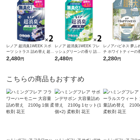
レノア 超消臭1WEEK スポ
レノア 超消臭1WEEK フレ
レノアハピネス 夢ふ
ーツ シトラス 詰め替え 超特
ッシュグリーンの香り 詰め
チ ホワイトティーの香
大 1380mL 1セット（1個×
替え 超特大 1380mL 1セッ
め替え 超特大 1285m
2,480
2,480
2,280
円
円
円
2） 柔軟剤 P＆G
ト（1個×2） 柔軟剤 P＆G
ット（1個×2） 柔軟剤
こちらの商品もおすすめ
ハミングフレア フラワーハ
ハミングフレア サボンデサ
ハミングフレア フロ