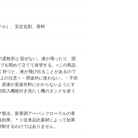
テル）、安定化剤、香料
の柔軟剤と混ぜない。液が濁ったり、固
プを閉めて立てて保管する。○この商品
く持つと、液が飛び出ることがあるので
用上の注意＞・用途外に使わない。・子供
・原液が直接衣料にかからないようにす
動投入機能付き洗たく機のタンクを使う
マ製法。新香調アーバンフローラルの香
臭効果。＊１従来品比素材によって効果
抑制するわけではありません。