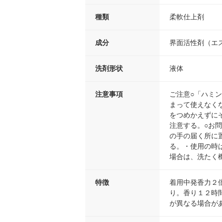
種類
柔軟仕上剤
成分
界面活性剤（エ
洗剤形状
液体
注意事項
ご注意○「ハミ
まって使えなく
をつめかえずに
注意する。○お
の手の届く所に
る。・使用の時
場合は、洗たく
特徴
着用中発香力２
り。香り１２時
が異なる場合が