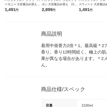
ーモニー 大容量詰め替え 2
ボン 大容量詰め替え 2100
スウィート 大容量詰
100g 1個 柔軟剤 花王
g 1セット(1個×2) 柔軟剤 花
え 2100g 1個 柔軟
1,491
2,899
1,491
円
円
円
王
商品説明
着用中発香力2倍＊1。最高級＊
香り。香り12時間続く。極上の
果が異なる場合があります。＊2
ん。
商品仕様/スペック
容量
2100ml