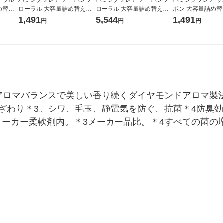
め替
ローラル 大容量詰め替え 2
ローラル 大容量詰め替え 2
ボン 大容量詰め替え
剤 花王
100g 1個 柔軟剤 花王
100g 1セット(1個×4) 柔軟剤
g 1個 柔軟剤 花王
1,491
5,544
1,491
円
円
円
花王
2アロマバランスで美しい香り続くダイヤモンドアロマ製
肌ざわり＊3。シワ、毛玉、静電気を防ぐ。抗菌＊4防臭
メーカー柔軟剤内。＊3メーカー品比。＊4すべての菌の