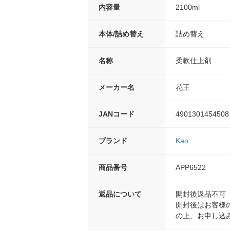
内容量
2100ml
本体/詰め替え
詰め替え
名称
柔軟仕上剤
メーカー名
花王
JANコード
4901301454508
ブランド
Kao
商品番号
APP6522
返品について
開封後返品不可
開封後はお客様
の上、お申し込