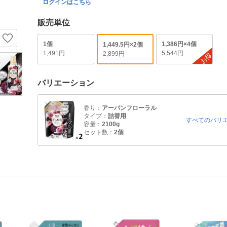
ログインはこちら
販売単位
1個
1,386円×4個
1,449.5円×2個
1,491円
5,544円
2,899円
お得
バリエーション
香り：
アーバンフローラル
タイプ：
詰替用
すべてのバリ
容量：
2100g
セット数：
2個