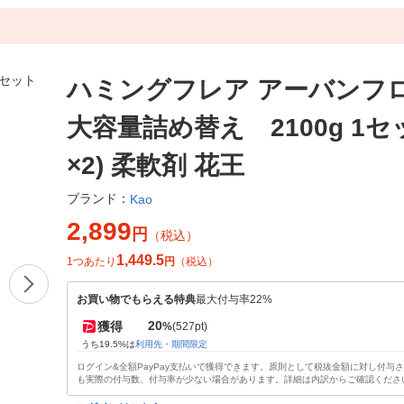
ハミングフレア アーバンフ
大容量詰め替え 2100g 1セ
×2) 柔軟剤 花王
ブランド：
Kao
2,899
円
（税込）
1,449.5
1つあたり
円
（税込）
お買い物でもらえる特典
最大付与率22%
20
獲得
%
(527pt)
うち19.5%は
利用先・期間限定
ログイン&全額PayPay支払いで獲得できます。原則として税抜金額に対し付与
も実際の付与数、付与率が少ない場合があります。詳細は内訳からご確認くださ