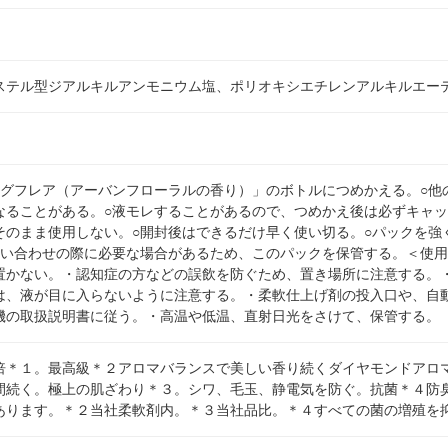
ステル型ジアルキルアンモニウム塩、ポリオキシエチレンアルキルエー
ングフレア（アーバンフローラルの香り）」のボトルにつめかえる。○他
なることがある。○液モレすることがあるので、つめかえ後は必ずキャッ
そのまま使用しない。○開封後はできるだけ早く使い切る。○パックを強
問い合わせの際に必要な場合があるため、このパックを保管する。＜使
置かない。・認知症の方などの誤飲を防ぐため、置き場所に注意する。
は、液が目に入らないように注意する。・柔軟仕上げ剤の投入口や、自
機の取扱説明書に従う。・高温や低温、直射日光をさけて、保管する。
倍＊１。最高級＊２アロマバランスで美しい香り続くダイヤモンドアロ
間続く。極上の肌ざわり＊３。シワ、毛玉、静電気を防ぐ。抗菌＊４防
あります。＊２当社柔軟剤内。＊３当社品比。＊４すべての菌の増殖を