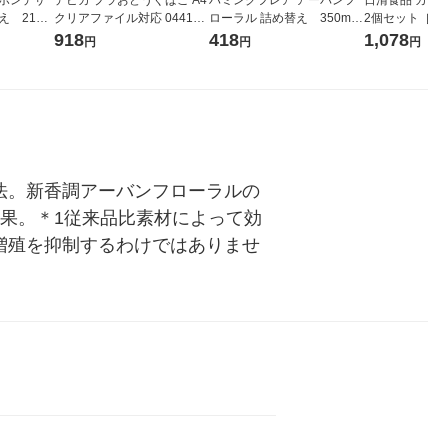
 2100
クリアファイル対応 044152
ローラル 詰め替え 350ml 1
2個セット［純
1個
個 柔軟剤 花王
と豆乳・ねぎ塩
918
418
1,078
円
円
円
合せアソート
法。新香調アーバンフローラルの
効果。＊1従来品比素材によって効
増殖を抑制するわけではありませ