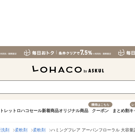
獲得はこちら
レ
トレット
ロハコセール
新着商品
オリジナル商品
クーポン
まとめ割
キ
所洗剤
柔軟剤
柔軟剤
ハミングフレア アーバンフローラル 大容量詰め替