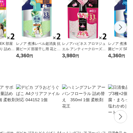
EK 部屋
レノア 煮沸レベル超消臭 抗
レノアハピネス アロマジュ
レノア 煮沸レ
り 詰め替
菌ビーズ 部屋干し用 花とお
エル アンティークローズ＆
菌ビーズ SPO
L 1セット
ひさまの香り 詰め替え 超特
フローラル 詰め替え 1410m
フレッシュ＆シ
4,360
3,980
4,360
円
円
円
P＆G
大 1410mL 1セット（1個×
L 1セット（2個入） 香り付
り 詰め替え 超特
2） 抗菌 P＆G
け専用ビーズ P＆G
1セット（1個×
サボンデサ
デビカ プラおどうぐばこ A4
ハミングフレア アーバンフ
日清食品 カッ