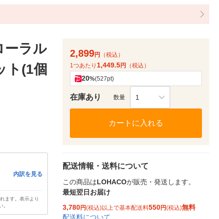
ローラル
2,899
円
（税込）
1,449.5
ット(1個
1つあたり
円
（税込）
20
%
(527pt)
在庫あり
1
数量
カートに入れる
配送情報・送料について
内訳を見る
この商品は
LOHACO
が販売・発送します。
最短翌日お届け
されます。表示より
い。
3,780
550
無料
円
(税込)以上で基本配送料
円
(税込)
配送料について