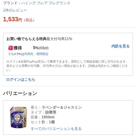
ブランド：
ハミング フレア フレグランス
1件のレビュー
1,533
円
（税込）
お買い物でもらえる特典
最大付与率11%
内訳を見る
5
獲得
%
(68pt)
うち4.5%は
利用先・期間限定
ログイン&全額PayPay支払いで獲得できます。原則として税抜金額に対し付与されます。
表示よりも実際の付与数、付与率が少ない場合があります。詳細は内訳からご確認くださ
い。
ログインはこちら
バリエーション
香り：
ラベンダー＆ジャスミン
タイプ：
詰替用
容量：
1950ml
セット数：
1個
すべてのバリエーションを見る