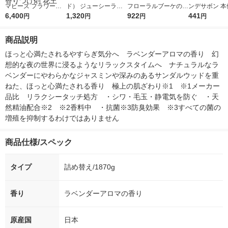
マビーズ フラワーハ
ド） ジューシーラス
フローラルブーケの香
ンデサボン 本体
ーモニー＆ライトムス
6,400
ティングティント24
1,320
り 詰め替え 特大 100
922
mL 1個 柔軟
441
円
円
円
円
ク 詰め替え 520g 1セ
0mL 1個 柔軟剤 花王
ット（1個×5） 洗濯用
商品説明
香りづけ剤 花王
ほっと心満たされるやすらぎ気分へ　ラベンダーアロマの香り　幻
想的な夜の世界に浸るようなリラックスタイムへ　ナチュラルなラ
ベンダーにやわらかなジャスミンや深みのあるサンダルウッドを重
ねた、ほっと心満たされる香り　極上の肌ざわり※1　※1メーカー
品比　リラクシータッチ処方　・シワ・毛玉・静電気を防ぐ　・天
然精油配合※2　※2香料中　・抗菌※3防臭効果　※3すべての菌の
増殖を抑制するわけではありません
商品仕様/スペック
タイプ
詰め替え/1870g
香り
ラベンダーアロマの香り
原産国
日本