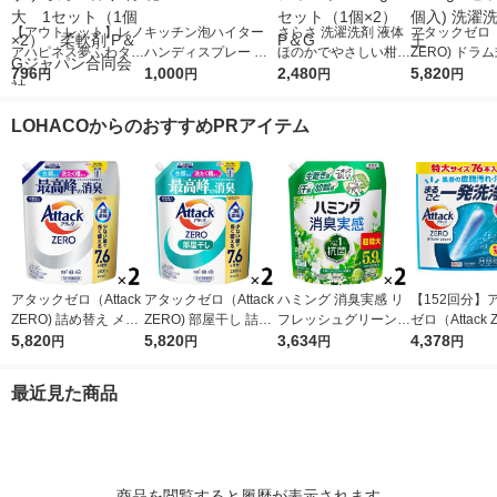
【アウトレット】レノ
キッチン泡ハイター
さらさ 洗濯洗剤 液体
アタックゼロ（A
アハピネス夢ふわタッ
ハンディスプレー 付
ほのかでやさしい柑橘
ZERO) ドラ
チウォームコットン＆
796
替用400mL 1セット
1,000
系の香り 詰め替え ウ
2,480
詰め替え メガ
5,820
円
円
円
円
すずらんの香り 特
（1個×4） 花王
ルトラジャンボ 1490
ボ 2300g 1
大 1セット（1個×
g 1セット（1個×2）
個入) 洗濯洗剤
LOHACOからのおすすめPRアイテム
2） 柔軟剤 P＆Gジ
P＆G
ャパン合同会社
アタックゼロ（Attack
アタックゼロ（Attack
ハミング 消臭実感 リ
【152回分】
ZERO) 詰め替え メガ
ZERO) 部屋干し 詰め
フレッシュグリーンの
ゼロ（Attack 
ジャンボ 2300g 1セッ
5,820
替え メガジャンボ 23
5,820
香り 超特大 詰め替え
3,634
パーフェクト
4,378
円
円
円
円
ト（2個入) 洗濯洗剤
00g 1セット（2個
2190g 1セット（2個
ク 1セット（1
花王
入）洗濯洗剤 花王
入） 柔軟剤 花王
本入）×2） 
最近見た商品
剤 花王
商品を閲覧すると履歴が表示されます