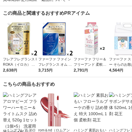
この商品と関連するおすすめPRアイテム
フレアフレグランス I
ファーファ ファイン
ファーファ フリー＆
ファーファ ス
ROKA（イロカ） ネ
フレグランス オム 詰
フリーアンド 柔軟剤
ー そらのお散
イキッドリリー 柔軟
2,638
め替え 特大 2000mL
3,715
無香料 詰め替え 1500
2,791
ーラルソープ
4,564
円
円
円
円
剤 詰め替え 超特大 12
1セット(1個×2) 柔軟
ml 1セット（2個入）
詰め替え 超特大
00ml 1セット（2個入)
剤 NSファーファ
柔軟剤 NSファーフ
mL 1セット（
こちらの商品もおすすめ
花王
ァ・ジャパン
柔軟剤 NSフ
・ジャパン
ハミングフレア アロ
rom＆nd（ロムアン
ハミング 素肌おもい
ハミングフレア