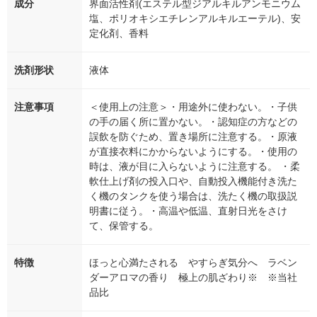
成分
界面活性剤(エステル型ジアルキルアンモニウム
塩、ポリオキシエチレンアルキルエーテル)、安
定化剤、香料
洗剤形状
液体
注意事項
＜使用上の注意＞・用途外に使わない。・子供
の手の届く所に置かない。・認知症の方などの
誤飲を防ぐため、置き場所に注意する。・原液
が直接衣料にかからないようにする。・使用の
時は、液が目に入らないように注意する。 ・柔
軟仕上げ剤の投入口や、自動投入機能付き洗た
く機のタンクを使う場合は、洗たく機の取扱説
明書に従う。・高温や低温、直射日光をさけ
て、保管する。
特徴
ほっと心満たされる やすらぎ気分へ ラベン
ダーアロマの香り 極上の肌ざわり※ ※当社
品比