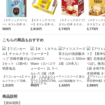
（スティックコーヒ
【スティックコーヒ
（スティックタイプ）
（スティック
ー）ネスレ日本 ネス
ー】ネスレ日本 ネス
ネスレ日本 ネスカフ
ネスカフェ ゴ
カフェ アイスブレン
568
カフェ ゴールドブレ
2,916
ェ エクセラ ふわラテ
2,745
ブレンドコー
3,775
円
円
円
円
ド スティック ブラッ
ンド スティック ブラ
1箱（120本入） 個
クス（砂糖・
ク 1箱（20本入）
ック 1箱（100本入）
包装 大容量
り） 1箱（10
こちらの商品もおすすめ
大容量 イン
【ワゴンセール】チャ
【水・ミネラルウォー
アイリスフーズ 富士
【アウトレッ
ルメラカップ 宮崎辛
ター】LOHACO Wate
山の強炭酸水 ラベル
米切替特価】
麺 67g 1セット（1個×
1,315
r（ロハコウォータ
490
レス 500ml 1箱（24
1,420
ななつぼし 無洗
2,980
円
円
円
円
6） 明星食品
ー）2L ラベルレス 1
本入）
g 1袋 令和7年
箱（5本入）（イチオ
徳神糧 オリジ
商品説明
シ） オリジナル
【賞味期限】
