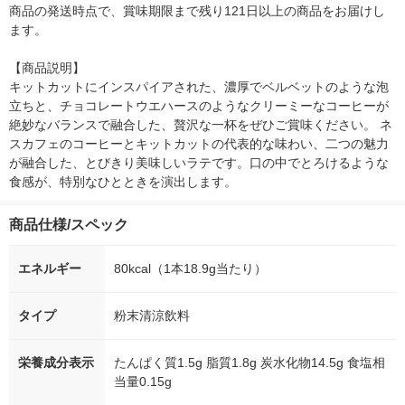
商品の発送時点で、賞味期限まで残り121日以上の商品をお届けし
ます。

【商品説明】

キットカットにインスパイアされた、濃厚でベルベットのような泡
立ちと、チョコレートウエハースのようなクリーミーなコーヒーが
絶妙なバランスで融合した、贅沢な一杯をぜひご賞味ください。 ネ
スカフェのコーヒーとキットカットの代表的な味わい、二つの魅力
が融合した、とびきり美味しいラテです。口の中でとろけるような
食感が、特別なひとときを演出します。
商品仕様/スペック
エネルギー
80kcal（1本18.9g当たり）
タイプ
粉末清涼飲料
栄養成分表示
たんぱく質1.5g 脂質1.8g 炭水化物14.5g 食塩相
当量0.15g