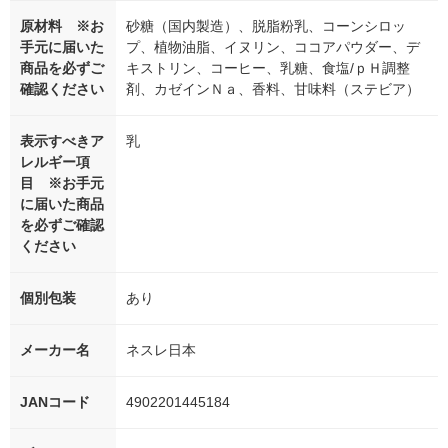
原材料 ※お
砂糖（国内製造）、脱脂粉乳、コーンシロッ
手元に届いた
プ、植物油脂、イヌリン、ココアパウダー、デ
商品を必ずご
キストリン、コーヒー、乳糖、食塩/ｐＨ調整
確認ください
剤、カゼインＮａ、香料、甘味料（ステビア）
表示すべきア
乳
レルギー項
目 ※お手元
に届いた商品
を必ずご確認
ください
個別包装
あり
メーカー名
ネスレ日本
JANコード
4902201445184