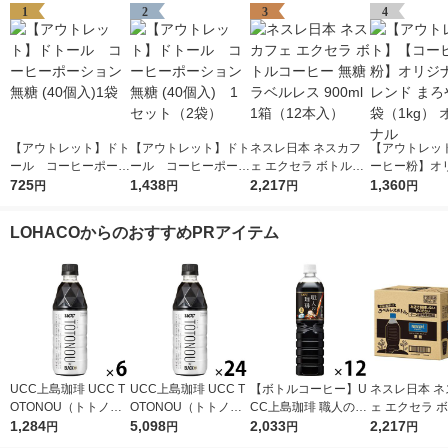
1
2
3
4
【アウトレット】ドト
【アウトレット】ドト
ネスレ日本 ネスカフ
【アウトレッ
ール コーヒーポーシ
ール コーヒーポーシ
ェ エクセラ ボトルコ
ーヒー粉】オ
ョン 無糖 (40個入)1袋
725
ョン 無糖 (40個入) 1
1,438
ーヒー 無糖 ラベルレ
2,217
ブレンド まろ
1,360
円
円
円
円
セット（2袋）
ス 900ml 1箱（12本
袋（1kg） 
入）
LOHACOからのおすすめPRアイテム
UCC上島珈琲 UCC T
UCC上島珈琲 UCC T
【ボトルコーヒー】U
ネスレ日本 ネ
OTONOU（トトノ
OTONOU（トトノ
CC上島珈琲 職人の珈
ェ エクセラ 
ウ） by BLACK無糖 5
1,284
ウ） by BLACK無糖 5
5,098
琲 無糖 900ml 1箱（1
2,033
ーヒー 無糖 
2,217
円
円
円
円
00ml 1セット（6本）
00ml 1箱（24本入）
2本入）
ス 900ml 1箱