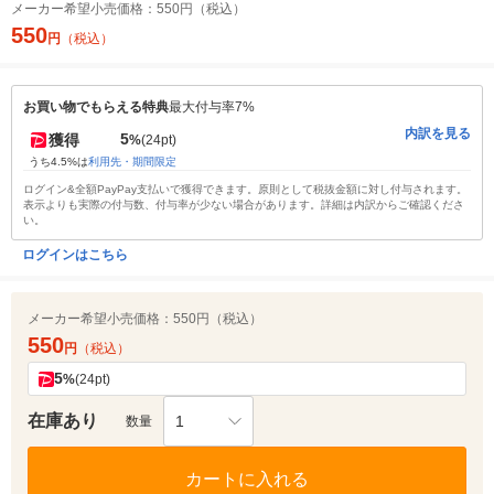
メーカー希望小売価格：
550円（税込）
550
円
（税込）
お買い物でもらえる特典
最大付与率7%
内訳を見る
5
獲得
%
(24pt)
うち4.5%は
利用先・期間限定
ログイン&全額PayPay支払いで獲得できます。原則として税抜金額に対し付与されます。
表示よりも実際の付与数、付与率が少ない場合があります。詳細は内訳からご確認くださ
い。
ログインはこちら
メーカー希望小売価格：
550円（税込）
550
円
（税込）
5
%
(24pt)
在庫あり
1
数量
カートに入れる