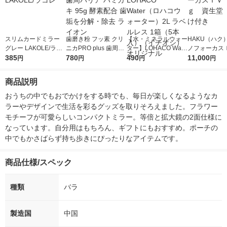
スリムカードミラー
歯磨き粉 フッ素 クリ
【水・ミネラルウォー
HAKU（ハク
グレー LAKOLE/ラコ
ニカPRO plus 歯周バ
ター】LOHACO Wate
ノフォーカス
レ
385
リア ハミガキ 95g 酵
780
r（ロハコウォータ
490
5ｇ 資生堂
11,000
円
円
円
円
素配合 歯垢を分解・
ー）2L ラベルレス 1
付き
除去 ライオン
箱（5本入）（イチオ
商品説明
シ） オリジナル
おうちの中でもおでかけをする時でも、毎日が楽しくなるようなカ
ラーやデザインで生活を彩るグッズを取りそろえました。フラワー
モチーフが可愛らしいコンパクトミラー。等倍と拡大鏡の2面仕様に
なっています。自分用はもちろん、ギフトにもおすすめ。ポーチの
中でもかさばらず持ち歩きにぴったりなアイテムです。
商品仕様/スペック
種類
バラ
製造国
中国