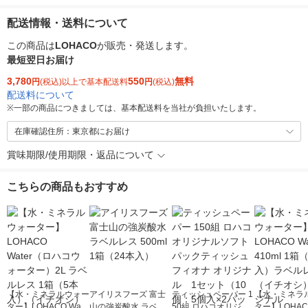
配送情報・送料について
この商品は
LOHACO
が販売・発送します。
最短翌日お届け
3,780
550
無料
円
(税込)以上で基本配送料
円
(税込)
配送料について
※
一部の商品につきましては、基本配送料を当社が負担いたします。
在庫確認住所：東京都にお届け
賞味期限/使用期限・返品について
こちらの商品もおすすめ
【水・ミネラルウォー
アイリスフーズ 富士
ティッシュペーパー 1
【水・ミネラ
ター】LOHACO Wate
山の強炭酸水 ラベル
50組 ロハコオリジナ
ター】LOHACO