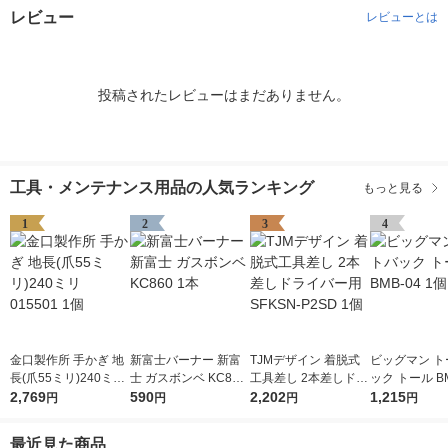
レビュー
レビューとは
投稿されたレビューはまだありません。
工具・メンテナンス用品の人気ランキング
もっと見る
1
2
3
4
金口製作所 手かぎ 地
新富士バーナー 新富
TJMデザイン 着脱式
ビッグマン ト
長(爪55ミリ)240ミリ
士 ガスボンベ KC860
工具差し 2本差しドラ
ック トール BM
015501 1個
2,769
1本
590
イバー用 SFKSN-P2S
2,202
個
1,215
円
円
円
円
D 1個
最近見た商品