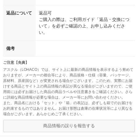
返品について
返品可
ご購入の際は、ご利用ガイド「返品・交換につ
いて」を必ずご確認の上、お申し込みくださ
い。
備考
ご注意【免責】
アスクル（LOHACO）では、サイト上に最新の商品情報を表示するよう努めて
おりますが、メーカーの都合等により、商品規格・仕様（容量、パッケージ、
原材料、原産国など）が変更される場合がございます。このため、実際にお届
けする商品とサイト上の商品情報の表記が異なる場合がございますので、ご使
用前には必ずお届けした商品の商品ラベルや注意書きをご確認ください。さら
に詳細な商品情報が必要な場合は、メーカー等にお問い合わせください。
また、商品名における「セット」や「箱」の表記は、必ずしも箱でのお届けを
お約束するものではありません。お届け形態は倉庫の在庫状況等により異なる
場合がございます。あらかじめご了承ください。
商品情報の誤りを報告する