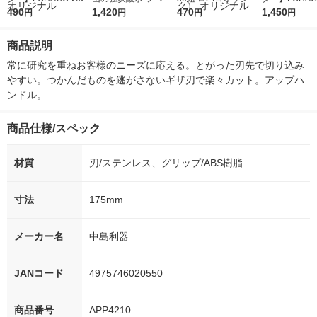
r（ロハコウォータ
490
レス 500ml 1箱（24
1,420
ルソフトパックティッ
470
r 410ml 1箱
1,450
円
円
円
円
ー）2L ラベルレス 1
本入）
シュ フィオナ オリジ
入）ラベルレ
箱（5本入）（イチオ
ナル 1セット（10
オシ） オリジ
商品説明
シ） オリジナル
個：5個入×2パック）
オリジナル
常に研究を重ねお客様のニーズに応える。とがった刃先で切り込み
やすい。つかんだものを逃がさないギザ刃で楽々カット。アップハ
ンドル。
商品仕様/スペック
材質
刃/ステンレス、グリップ/ABS樹脂
寸法
175mm
メーカー名
中島利器
JANコード
4975746020550
商品番号
APP4210