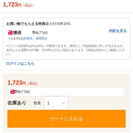
1,723
円
（税込）
お買い物でもらえる特典
最大付与率16%
内訳を見る
5
獲得
%
(77pt)
うち4.5%は
利用先・期間限定
ログイン&全額PayPay支払いで獲得できます。原則として税抜金額に対し付与されます。
表示よりも実際の付与数、付与率が少ない場合があります。詳細は内訳からご確認くださ
い。
ログインはこちら
1,723
円
（税込）
5
%
(77pt)
在庫あり
1
数量
カートに入れる