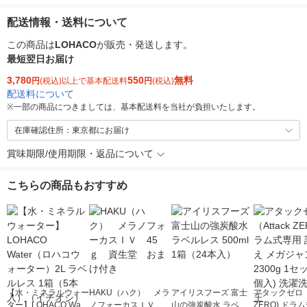
配送情報・送料について
この商品は
LOHACO
が販売・発送します。
最短翌日お届け
3,780
550
無料
円
(税込)以上で基本配送料
円
(税込)
配送料について
※
一部の商品につきましては、基本配送料を当社が負担いたします。
在庫確認住所：東京都にお届け
賞味期限/使用期限・返品について
こちらの商品もおすすめ
【水・ミネラルウォー
HAKU（ハク） メラ
アイリスフーズ 富士
アタックゼロ（A
ター】LOHACO Wate
ノフォーカスＩＶ 4
山の強炭酸水 ラベル
ZERO) ドラ