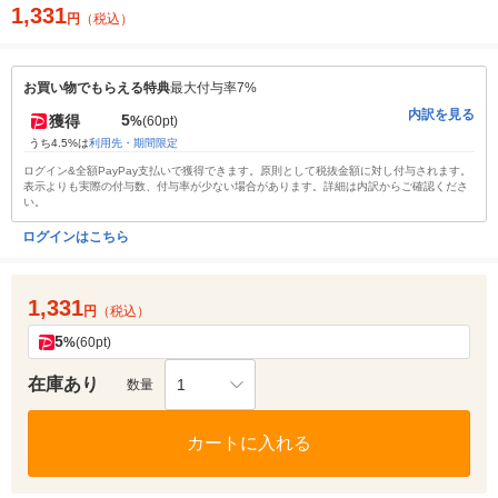
1,331
円
（税込）
お買い物でもらえる特典
最大付与率7%
内訳を見る
5
獲得
%
(60pt)
うち4.5%は
利用先・期間限定
ログイン&全額PayPay支払いで獲得できます。原則として税抜金額に対し付与されます。
表示よりも実際の付与数、付与率が少ない場合があります。詳細は内訳からご確認くださ
い。
ログインはこちら
1,331
円
（税込）
5
%
(60pt)
在庫あり
1
数量
カートに入れる