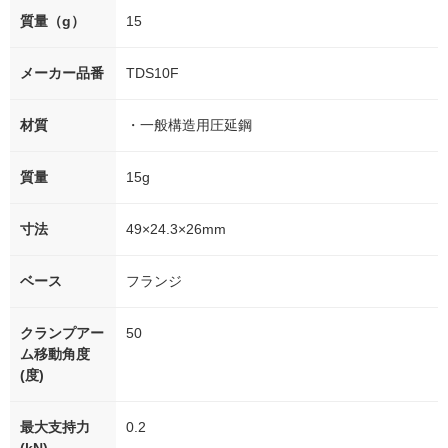
質量（g）
15
メーカー品番
TDS10F
材質
・一般構造用圧延鋼
質量
15g
寸法
49×24.3×26mm
ベース
フランジ
クランプアー
50
ム移動角度
(度)
最大支持力
0.2