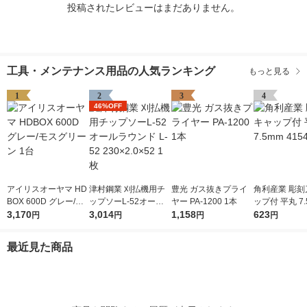
投稿されたレビューはまだありません。
工具・メンテナンス用品の人気ランキング
もっと見る
1
2
3
4
46%OFF
アイリスオーヤマ HD
津村鋼業 刈払機用チ
豊光 ガス抜きプライ
角利産業 彫刻
BOX 600D グレー/モ
ップソーL-52オール
ヤー PA-1200 1本
ップ付 平丸 7.
スグリーン 1台
3,170
ラウンド L-52 230×2.
3,014
1,158
541 1個
623
円
円
円
円
0×52 1枚
最近見た商品