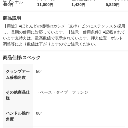
r（ロハコウォータ
490
5ｇ 資生堂 おまけ
11,000
レス 500ml 1箱（24
1,420
詰め替え メガ
5,820
円
円
円
円
ー）2L ラベルレス 1
付き
本入）
ボ 2300g 1
箱（5本入）（イチオ
個入) 洗濯洗剤
商品説明
シ） オリジナル
【用途】●ほとんどの機種のカシメ（支持）ピンにステンレスを採用
し、長期の使用に対応しています。【注意・使用条件】●記載されて
います支持力は、最高数値で表示されています。押え位置・ボルト
調整等により数値は下がりますのでご注意ください。
商品仕様/スペック
クランプアー
50°
ム移動角度
その他商品仕
・ベース・タイプ：フランジ
様
ハンドル操作
80°
角度