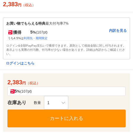
2,383
円
（税込）
お買い物でもらえる特典
最大付与率7%
内訳を見る
5
獲得
%
(107pt)
うち4.5%は
利用先・期間限定
ログイン&全額PayPay支払いで獲得できます。原則として税抜金額に対し付与されます。
表示よりも実際の付与数、付与率が少ない場合があります。詳細は内訳からご確認くださ
い。
ログインはこちら
2,383
円
（税込）
5
%
(107pt)
在庫あり
1
数量
カートに入れる