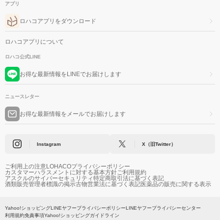
アプリ
ロハコアプリをダウンロード
ロハコアプリについて
ロハコ公式LINE
お得な最新情報をLINEでお届けします
ニュースレター
お得な最新情報をメールでお届けします
Instagram
X（旧Twitter）
ご利用上の注意
LOHACOプライバシーポリシー
カスタマーハラスメントに対する基本方針
ご利用規約
アスクルのサイバーセキュリティ
特定商取引法に基づく表記
酒類販売管理者標識の掲示
古物営業法に基づく表記
医薬品の販売に関する表示
Yahoo!ショッピング
LINEヤフープライバシーポリシー
LINEヤフープライバシーセンター
利用規約
免責事項
Yahoo!ショッピングガイドライン