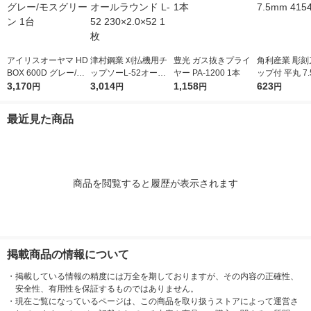
アイリスオーヤマ HD
津村鋼業 刈払機用チ
豊光 ガス抜きプライ
角利産業 彫刻
BOX 600D グレー/モ
ップソーL-52オール
ヤー PA-1200 1本
ップ付 平丸 7.
スグリーン 1台
3,170
ラウンド L-52 230×2.
3,014
1,158
541 1個
623
円
円
円
円
0×52 1枚
最近見た商品
商品を閲覧すると履歴が表示されます
掲載商品の情報について
・
掲載している情報の精度には万全を期しておりますが、その内容の正確性、
安全性、有用性を保証するものではありません。
・
現在ご覧になっているページは、この商品を取り扱うストアによって運営さ