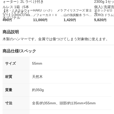
【水・ミネラルウォー
HAKU（ハク） メラ
アイリスフーズ 富士
アタックゼロ（A
ター】LOHACO Wate
ノフォーカスＩＶ 4
山の強炭酸水 ラベル
ZERO) ドラ
r（ロハコウォータ
490
5ｇ 資生堂 おまけ
11,000
レス 500ml 1箱（24
1,420
詰め替え メガ
5,820
円
円
円
円
ー）2L ラベルレス 1
付き
本入）
ボ 2300g 1
箱（5本入）（イチオ
個入) 洗濯洗剤
商品説明
シ） オリジナル
木製のハンマーです。金属では傷つけてしまう対象物に使えます。
商品仕様/スペック
サイズ
55mm
材質
天然木
質量
約350g
寸法
全長/約355mm、頭部/約135mm×55mm