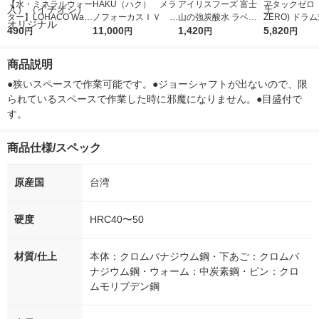
【水・ミネラルウォー
HAKU（ハク） メラ
アイリスフーズ 富士
アタックゼロ（A
ター】LOHACO Wate
ノフォーカスＩＶ 4
山の強炭酸水 ラベル
ZERO) ドラ
r（ロハコウォータ
490
5ｇ 資生堂 おまけ
11,000
レス 500ml 1箱（24
1,420
詰め替え メガ
5,820
円
円
円
円
ー）2L ラベルレス 1
付き
本入）
ボ 2300g 1
箱（5本入）（イチオ
個入) 洗濯洗剤
商品説明
シ） オリジナル
●狭いスペースで作業可能です。●ジョーシャフトが出ないので、限
られているスペースで作業した時に邪魔になりません。●目盛付で
す。
商品仕様/スペック
原産国
台湾
硬度
HRC40〜50
材質/仕上
本体：クロムバナジウム鋼・下あご：クロムバ
ナジウム鋼・ウォーム：中炭素鋼・ピン：クロ
ムモリブデン鋼