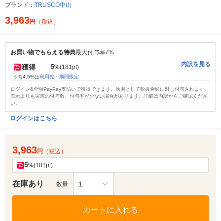
ブランド：
TRUSCO中山
3,963
円
（税込）
お買い物でもらえる特典
最大付与率7%
内訳を見る
5
獲得
%
(181pt)
うち4.5%は
利用先・期間限定
ログイン&全額PayPay支払いで獲得できます。原則として税抜金額に対し付与されます。
表示よりも実際の付与数、付与率が少ない場合があります。詳細は内訳からご確認くださ
い。
ログインはこちら
3,963
円
（税込）
5
%
(181pt)
在庫あり
1
数量
カートに入れる