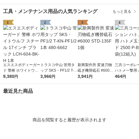
工具・メンテナンス用品の人気ランキング
もっと見る
1
2
3
4
エスエスボディーガー
トラスコ中山 管用タ
新興製作所 変速刃物
三共コーポレ
ド 警棒 ホワイトウル
ップ SKS・PF1/2 T-K
砥ぎ機替砥石 #6000
ハトメ一撃用 
フ スチール 17インチ
9,380
N-PF1/2 1本 480-666
3,966
STD-135F 1個
3,941
玉ゴールド 250
464
円
円
円
円
ブラック LCH-604-B
2
SD 1袋(12組入
K-H 1本
最近見た商品
商品を閲覧すると履歴が表示されます