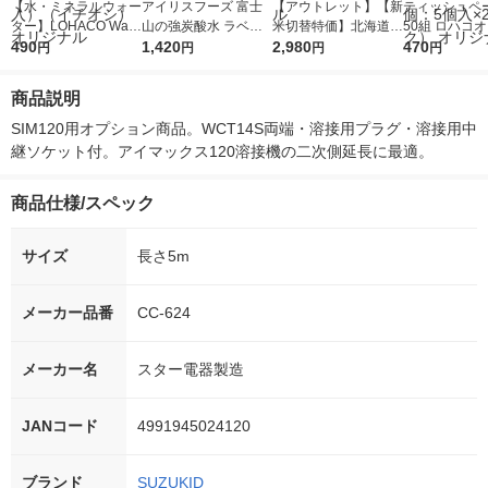
【水・ミネラルウォー
アイリスフーズ 富士
【アウトレット】【新
ティッシュペー
ター】LOHACO Wate
山の強炭酸水 ラベル
米切替特価】北海道産
50組 ロハコ
r（ロハコウォータ
490
レス 500ml 1箱（24
1,420
ななつぼし 無洗米 5k
2,980
ルソフトパッ
470
円
円
円
円
ー）2L ラベルレス 1
本入）
g 1袋 令和7年産 米 木
シュ フィオナ
箱（5本入）（イチオ
徳神糧 オリジナル
ナル 1セット
商品説明
シ） オリジナル
個：5個入×2
オリジナル
SIM120用オプション商品。WCT14S両端・溶接用プラグ・溶接用中
継ソケット付。アイマックス120溶接機の二次側延長に最適。
商品仕様/スペック
サイズ
長さ5m
メーカー品番
CC-624
メーカー名
スター電器製造
JANコード
4991945024120
ブランド
SUZUKID