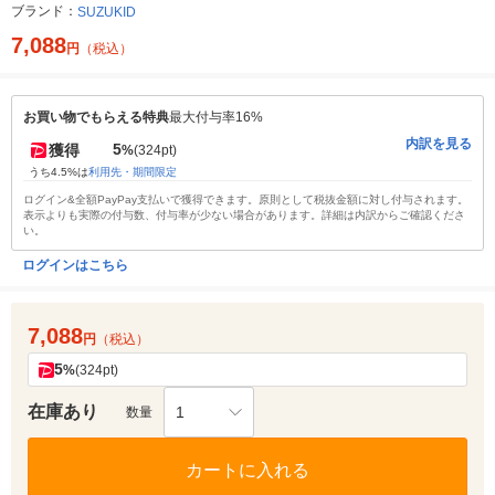
ブランド：
SUZUKID
7,088
円
（税込）
お買い物でもらえる特典
最大付与率16%
内訳を見る
5
獲得
%
(324pt)
うち4.5%は
利用先・期間限定
ログイン&全額PayPay支払いで獲得できます。原則として税抜金額に対し付与されます。
表示よりも実際の付与数、付与率が少ない場合があります。詳細は内訳からご確認くださ
い。
ログインはこちら
7,088
円
（税込）
5
%
(324pt)
在庫あり
1
数量
カートに入れる