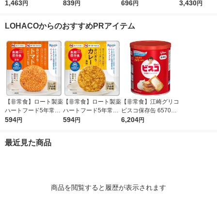
水2L 653253 1箱（6
1,463
(5本入)
839
(5本入)
696
イレ スタンダ
3,430
円
円
円
円
本入） オリジナル
イプ 10ｇ B
50 1箱（5
LOHACOからのおすすめPRアイテム
【非常食】ロート製薬
【非常食】ロート製薬
【非常食】江崎グリコ
ハートフード5年常温
ハートフード5年常温
ビスコ保存缶 657027
保存おにぎり トマト
594
保存 おにぎり カレー
594
2 1セット(1缶×10)
6,204
円
円
円
混ぜごはん 49872411
風味 1個
97439 1個
最近見た商品
商品を閲覧すると履歴が表示されます